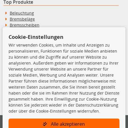
Top Produkte
Beleuchtung
Bremsbeläge
Bremsscheiben
Kupplungssatz
Cookie-Einstellungen
Querlenker
Radlager
Wir verwenden Cookies, um Inhalte und Anzeigen zu
Stoßdämpfer
personalisieren, Funktionen für soziale Medien anbieten
zu können und die Zugriffe auf unserer Website zu
analysieren. Außerdem geben wir Informationen zu Ihrer
TecDoc Inside
Verwendung unserer Website an unsere Partner für
soziale Medien, Werbung und Analysen weiter. Unsere
Partner führen diese Informationen möglicherweise mit
weiteren Daten zusammen, die Sie ihnen bereit gestellt
haben oder die sie im Rahmen Ihrer Nutzung der Dienste
Die hier angezeigten Daten insbesondere die gesamte Datenbank dürfen
gesammelt haben. Ihre Einwilligung zur Cookie-Nutzung
nicht kopiert werden.
können Sie jederzeit wieder in der Datenschutzerklärung
oder über die Cookie-Einstellungen widerrufen.
Es ist zu unterlassen, die Daten oder die gesamte Datenbank ohne
vorherige Zustimmung von TecDoc zu vervielfältigen, zu verbreiten
und/oder diese Handlungen durch Dritte ausführen zu lassen. Ein
Alle akzeptieren