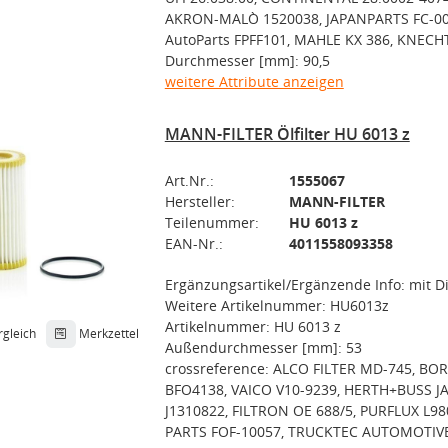
AKRON-MALÒ 1520038, JAPANPARTS FC-00
AutoParts FPFF101, MAHLE KX 386, KNECH
Durchmesser [mm]: 90,5
weitere Attribute anzeigen
MANN-FILTER Ölfilter HU 6013 z
Art.Nr.:
1555067
Hersteller:
MANN-FILTER
Teilenummer:
HU 6013 z
EAN-Nr.:
4011558093358
Ergänzungsartikel/Ergänzende Info: mit D
Weitere Artikelnummer: HU6013z
Artikelnummer: HU 6013 z
rgleich
Merkzettel
Außendurchmesser [mm]: 53
crossreference: ALCO FILTER MD-745, BO
BFO4138, VAICO V10-9239, HERTH+BUSS 
J1310822, FILTRON OE 688/5, PURFLUX L98
PARTS FOF-10057, TRUCKTEC AUTOMOTIV