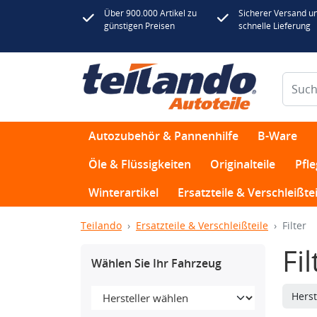
Über 900.000 Artikel zu
Sicherer Versand u
günstigen Preisen
schnelle Lieferung
Autozubehör & Pannenhilfe
B-Ware
Öle & Flüssigkeiten
Originalteile
Pfl
Winterartikel
Ersatzteile & Verschleißtei
Teilando
Ersatzteile & Verschleißteile
Filter
Fil
Wählen Sie Ihr Fahrzeug
Herst