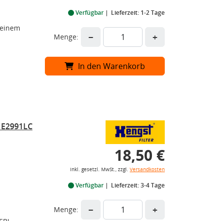
Verfügbar
Lieferzeit: 1-2 Tage
 einem
−
+
Menge:
In den Warenkorb
t E2991LC
18,50 €
inkl. gesetzl. MwSt., zzgl.
Versandkosten
Verfügbar
Lieferzeit: 3-4 Tage
−
+
Menge: