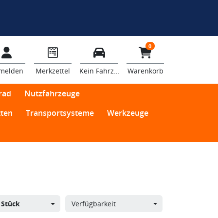
0
melden
Merkzettel
Kein Fahrzeug
Warenkorb
rad
Nutzfahrzeuge
ten
Transportsysteme
Werkzeuge
 Stück
Verfügbarkeit