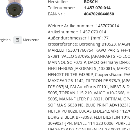
Hersteller:
BOSCH
Teilenummer:
1 457 070 014
EAN-Nr.:
4047026044850
Weitere Artikelnummer: 1457070014
Artikelnummer: 1 457 070 014
Außendurchmesser 1 [mm]: 77
rgleich
Merkzettel
crossreference: Borsehung B10523, MAGN
MARELLI 153071760754, KAVO PARTS FFF-1
57381, VALEO 587095, JAPANPARTS FC-ECO
MANNOL SC 7073 P, DACO Germany DFF02
HERTH+BUSS JAKOPARTS J1330815, MAPCO
HENGST FILTER E439KP, CoopersFiaam FA
MAXGEAR 26-1142, FILTRON PE 973/9, JA
FCE-087JM, FAI AutoParts FF101, MEAT & 
5005, TOPRAN 115 210, VAICO V10-2668, 
5005, MANN-FILTER PU 8021, OPTIMAL OP-
SOFIMA S 6038 NE, BLUE PRINT ADV18231
FILTER PU 8028, LUCAS LFDE242, vika 1127
BORG & BECK BFF8098, FEBI BILSTEIN 1016
30F9021-JPN, MEYLE 114 323 0006, PURFLU
UFI 26.038.00, CONTINENTAL 28.0002-4074