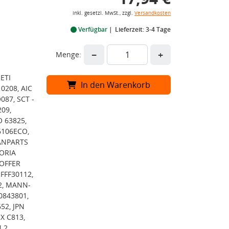
inkl. gesetzl. MwSt., zzgl.
Versandkosten
Verfügbar
Lieferzeit: 3-4 Tage
−
+
Menge:
ETI
In den Warenkorb
0208, AIC
087, SCT -
09,
 63825,
6106ECO,
PANPARTS
DORIA
HOFFER
FFF30112,
2, MANN-
0843801,
52, JPN
X C813,
.2,