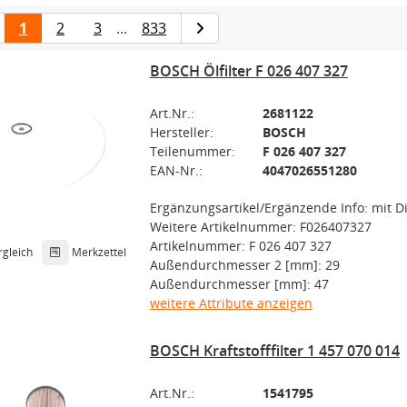
1
2
3
...
833
BOSCH Ölfilter F 026 407 327
Art.Nr.:
2681122
Hersteller:
BOSCH
Teilenummer:
F 026 407 327
EAN-Nr.:
4047026551280
Ergänzungsartikel/Ergänzende Info: mit 
Weitere Artikelnummer: F026407327
Artikelnummer: F 026 407 327
rgleich
Merkzettel
Außendurchmesser 2 [mm]: 29
Außendurchmesser [mm]: 47
weitere Attribute anzeigen
BOSCH Kraftstofffilter 1 457 070 014
Art.Nr.:
1541795