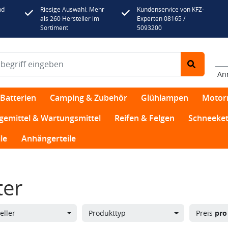
nd
Riesige Auswahl: Mehr
Kundenservice von KFZ-
als 260 Hersteller im
Experten 08165 /
Sortiment
5093200
An
Batterien
Camping & Zubehör
Glühlampen
Motor
egemittel & Wartungsmittel
Reifen & Felgen
Schneeket
le
Anhängerteile
ter
eller
Produkttyp
Preis
pro