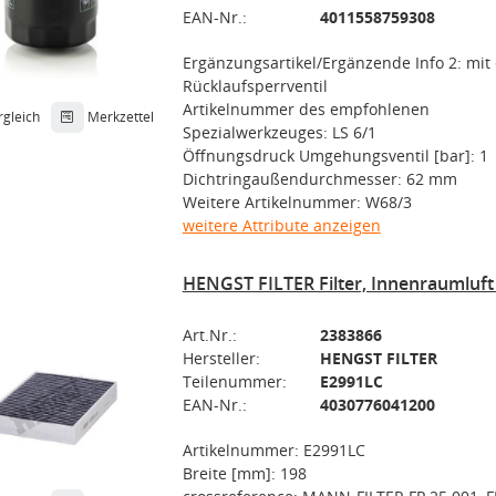
EAN-Nr.:
4011558759308
Ergänzungsartikel/Ergänzende Info 2: mit
Rücklaufsperrventil
Artikelnummer des empfohlenen
rgleich
Merkzettel
Spezialwerkzeuges: LS 6/1
Öffnungsdruck Umgehungsventil [bar]: 1
Dichtringaußendurchmesser: 62 mm
Weitere Artikelnummer: W68/3
weitere Attribute anzeigen
HENGST FILTER Filter, Innenraumluf
Art.Nr.:
2383866
Hersteller:
HENGST FILTER
Teilenummer:
E2991LC
EAN-Nr.:
4030776041200
Artikelnummer: E2991LC
Breite [mm]: 198