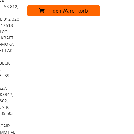
EBI
 LAK 812,
In den Warenkorb
E 312 320
112518,
ALCO
, KRAFT
KAMOKA
HT LAK
 BECK
0,
+BUSS
27,
K8342,
802,
ON K
35 503,
IGAIR
OMOTIVE