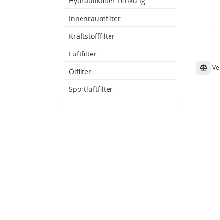
Hydraulikfilter Lenkung
Innenraumfilter
Kraftstofffilter
Luftfilter
Ve
Ölfilter
Sportluftfilter