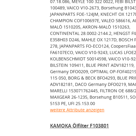
07.18.086, MEYLE 100 322 0022, FEBI BILS
100489, VAICO V10-2673, Borsehung B1043
JAPANPARTS FOE-124JM, KNECHT OX 1217
CHAMPION COF100697E, VALEO 586616, 
MALÒ 1510205, AKRON-MALÒ 1510263,
CONTINENTAL 28.0002-2144.2, HENGST FI
E358H03 D246, MAHLE OX 1217D, BOSCH F
278, JAPANPARTS FO-ECO124, CoopersFia
FA6107ECO, VAICO V10-9243, LUCAS LFOE2
KOLBENSCHMIDT 50014598, VAICO V10-924
BILSTEIN 109411, BLUE PRINT ADV182119
Germany DFO0209, OPTIMAL OP-FOF4021
115 050, BORG & BECK BFO4293, BLUE PR
ADV182181, DACO Germany DFO0219, MA
MARELLI 153071762445, FILTRON OE 688/2
MAXGEAR 26-1235, Borsehung B10511, SO
5153 PE, UFI 25.153.00
weitere Attribute anzeigen
KAMOKA Ölfilter F103801