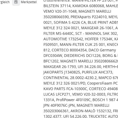
crossreference: MANN-FILTER FP 25 001, F
rgleich
Merkzettel
BILSTEIN 37114, KAMOKA 6080068, MAHLE
VEMO V20-31-1048, MAGNETI MARELLI
350208066590, PREXAparts P224010, MEYL
0021, SOFIMA S 4226 CA, BLUE PRINT ADB
MEYLE 312 324 0021, MAXGEAR 26-1061, 
FILTER MS-6440C, SCT - MANNOL SAK 302
AUTOMOTIVE 1732542, HOFFER 17534K, 
F509501, MANN-FILTER CUK 25 001, KNEC
812, CORTECO 80004354, DACO Germany
DFC0304W, DIEDERICHS DCI1226, BORG &
BFC1202, MAGNETI MARELLI 35020806662
MAXGEAR 26-1793, UFI 34.226.00, HERTH
JAKOPARTS J1340825, PURFLUX AHC373,
CONTINENTAL 28.0002-4230.2, MAPCO 676
MEYLE 312 326 0021/PD, CoopersFiaam PC
KAVO PARTS FCA-10300C, CORTECO 49408
LUCAS LFCP271, VEMO V20-32-0003, FILTR
1331A, ProfiPower 4F0109C, BOSCH 1 987 4
JPN 40F9076C-JPN, MAGNETI MARELLI
350203066361, AKRON-MALÒ 1532132, FR
1302.4377, UFI 54.226.00, TRUCKTEC AUT