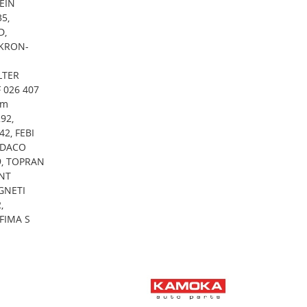
TEIN
5,
D,
AKRON-
LTER
 026 407
am
92,
2, FEBI
, DACO
9, TOPRAN
INT
GNETI
,
FIMA S