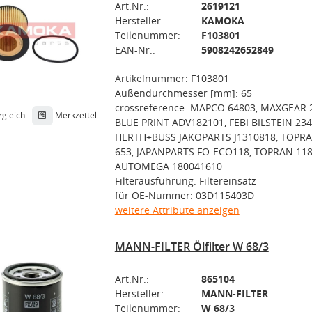
Art.Nr.:
2619121
Hersteller:
KAMOKA
Teilenummer:
F103801
EAN-Nr.:
5908242652849
Artikelnummer: F103801
Außendurchmesser [mm]: 65
crossreference: MAPCO 64803, MAXGEAR 2
rgleich
Merkzettel
BLUE PRINT ADV182101, FEBI BILSTEIN 234
HERTH+BUSS JAKOPARTS J1310818, TOPRA
653, JAPANPARTS FO-ECO118, TOPRAN 118
AUTOMEGA 180041610
Filterausführung: Filtereinsatz
für OE-Nummer: 03D115403D
weitere Attribute anzeigen
MANN-FILTER Ölfilter W 68/3
Art.Nr.:
865104
Hersteller:
MANN-FILTER
Teilenummer:
W 68/3