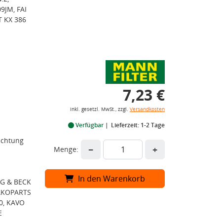
9JM, FAI
T KX 386
7,23 €
inkl. gesetzl. MwSt., zzgl.
Versandkosten
Verfügbar
Lieferzeit: 1-2 Tage
ichtung
−
+
Menge:
In den Warenkorb
RG & BECK
JAKOPARTS
0, KAVO
E