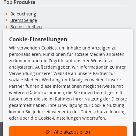
Top Produkte
Beleuchtung
Bremsbeläge
Bremsscheiben
Kupplungssatz
Cookie-Einstellungen
Querlenker
Radlager
Wir verwenden Cookies, um Inhalte und Anzeigen zu
Stoßdämpfer
personalisieren, Funktionen für soziale Medien anbieten
zu können und die Zugriffe auf unserer Website zu
analysieren. Außerdem geben wir Informationen zu Ihrer
TecDoc Inside
Verwendung unserer Website an unsere Partner für
soziale Medien, Werbung und Analysen weiter. Unsere
Partner führen diese Informationen möglicherweise mit
weiteren Daten zusammen, die Sie ihnen bereit gestellt
haben oder die sie im Rahmen Ihrer Nutzung der Dienste
Die hier angezeigten Daten insbesondere die gesamte Datenbank dürfen
gesammelt haben. Ihre Einwilligung zur Cookie-Nutzung
nicht kopiert werden.
können Sie jederzeit wieder in der Datenschutzerklärung
oder über die Cookie-Einstellungen widerrufen.
Es ist zu unterlassen, die Daten oder die gesamte Datenbank ohne
vorherige Zustimmung von TecDoc zu vervielfältigen, zu verbreiten
und/oder diese Handlungen durch Dritte ausführen zu lassen. Ein
Alle akzeptieren