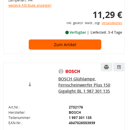
Lampenart: H4
weitere Attribute anzeigen
11,29 €
inkl. gesetzl. MwSt., zzgl.
Versandkosten
Verfügbar
Lieferzeit: 3-4 Tage
Zum Artikel
BOSCH Glühlampe,
Fernscheinwerfer Plus 150
Gigalight BL 1 987 301 135
Art.Nr.:
2732176
Hersteller:
BOSCH
Teilenummer:
1 987 301 135
EAN-Nr.:
4047026583939