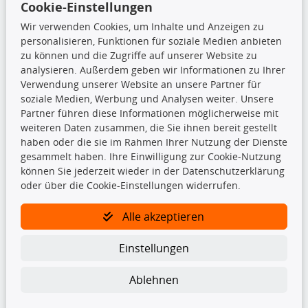
Cookie-Einstellungen
85376 Hetzenhausen
Wir verwenden Cookies, um Inhalte und Anzeigen zu
+49 (0) 8165 / 5093200
personalisieren, Funktionen für soziale Medien anbieten
shop@teilando.de
zu können und die Zugriffe auf unserer Website zu
analysieren. Außerdem geben wir Informationen zu Ihrer
Top Produkte
Verwendung unserer Website an unsere Partner für
soziale Medien, Werbung und Analysen weiter. Unsere
Beleuchtung
Partner führen diese Informationen möglicherweise mit
Bremsbeläge
weiteren Daten zusammen, die Sie ihnen bereit gestellt
Bremsscheiben
haben oder die sie im Rahmen Ihrer Nutzung der Dienste
Kupplungssatz
gesammelt haben. Ihre Einwilligung zur Cookie-Nutzung
Querlenker
können Sie jederzeit wieder in der Datenschutzerklärung
Radlager
oder über die Cookie-Einstellungen widerrufen.
Stoßdämpfer
Alle akzeptieren
TecDoc Inside
Einstellungen
Ablehnen
Die hier angezeigten Daten insbesondere die gesamte Datenbank dürfen