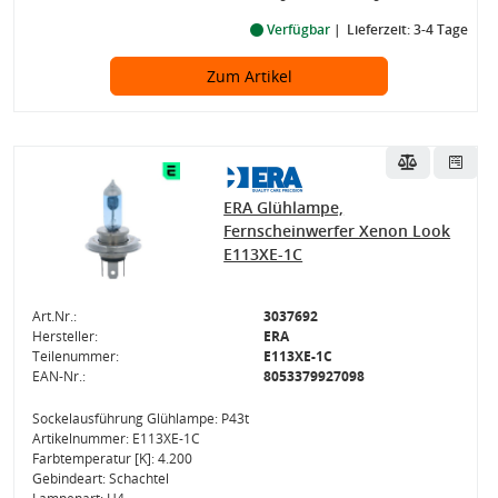
Verfügbar
Lieferzeit: 3-4 Tage
Zum Artikel
ERA Glühlampe,
Fernscheinwerfer Xenon Look
E113XE-1C
Art.Nr.:
3037692
Hersteller:
ERA
Teilenummer:
E113XE-1C
EAN-Nr.:
8053379927098
Sockelausführung Glühlampe: P43t
Artikelnummer: E113XE-1C
Farbtemperatur [K]: 4.200
Gebindeart: Schachtel