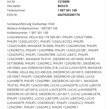
Art.Nr.:
1210688
Hersteller:
BOSCH
Teilenummer:
1 987 301 109
EAN-Nr.:
4047025260176
Sockelausführung Glühlampe: P43t
Weitere Artikelnummer: 1987301109
Artikelnummer: 1 987 301 109
crossreference: HELLA 8GJ 178 560-481, PHILIPS 12342CTVBW,
PHILIPS 12342LLECOC1, PHILIPS 12342LLECOS2, PHILIPS
12342CVUBW, MAXGEAR 78-0008, PHILIPS 12342WVUSM, PHILIPS
12342RGTS2, PHILIPS 12342PRBW, PHILIPS 12342LLECOB1, PHILIPS
12342XVPS2, PHILIPS 12342RGTBW, LUCAS LLB472, PHILIPS
12342XVPB1, MAXGEAR 78-0191, DIEDERICHS LID10009, PHILIPS
55718EBKM, PHILIPS 12342PRC2, PHILIPS 12342RGTB1, DIEDERICHS
LID10064, ams-OSRAM 64193NL-01B, LUCAS LLXH4100TR, MAXGEAR
78-0088, HELLA 8GJ 223 498-028, DIEDERICHS LID10015, DIEDERICHS
LID10067, PHILIPS 12342WVUBW, DIEDERICHS LID10042, LUCAS
LLXH4RBTR, PHILIPS 12342PRB1, DIEDERICHS LID10011, MAXGEAR
78-0192, PHILIPS 12342XV+BW, LUCAS LLXH4LEDTR, LUCAS LLB472P,
DIEDERICHS LID10010, LUCAS LLXH7LEDTR, LUCAS LLXH45000TR,
DIEDERICHS LID10016, DIEDERICHS LID10017, LUCAS LLXH4BLUETR,
PHILIPS 12342VPS2, LUCAS LLB472PR, LUCAS LLB472HD, LUCAS
LLXH4200TR, PHILIPS 12342WVUB1, PHILIPS 12342ELC2, PHILIPS
12342VPB1, PHILIPS 12342VPC2, PHILIPS 12342PRC1