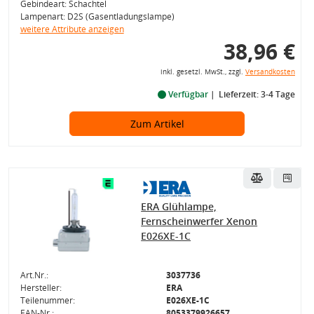
Gebindeart: Schachtel
Lampenart: D2S (Gasentladungslampe)
weitere Attribute anzeigen
38,96 €
inkl. gesetzl. MwSt., zzgl.
Versandkosten
Verfügbar
Lieferzeit: 3-4 Tage
Zum Artikel
ERA Glühlampe,
Fernscheinwerfer Xenon
E026XE-1C
Art.Nr.:
3037736
Hersteller:
ERA
Teilenummer:
E026XE-1C
EAN-Nr.:
8053379926657