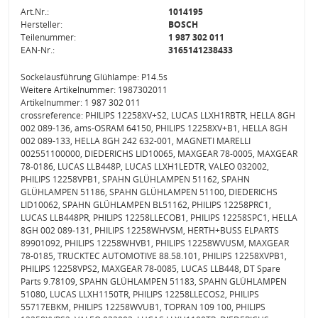
Art.Nr.:
1014195
Hersteller:
BOSCH
Teilenummer:
1 987 302 011
EAN-Nr.:
3165141238433
Sockelausführung Glühlampe: P14.5s
Weitere Artikelnummer: 1987302011
Artikelnummer: 1 987 302 011
crossreference: PHILIPS 12258XV+S2, LUCAS LLXH1RBTR, HELLA 8GH
002 089-136, ams-OSRAM 64150, PHILIPS 12258XV+B1, HELLA 8GH
002 089-133, HELLA 8GH 242 632-001, MAGNETI MARELLI
002551100000, DIEDERICHS LID10065, MAXGEAR 78-0005, MAXGEAR
78-0186, LUCAS LLB448P, LUCAS LLXH1LEDTR, VALEO 032002,
PHILIPS 12258VPB1, SPAHN GLÜHLAMPEN 51162, SPAHN
GLÜHLAMPEN 51186, SPAHN GLÜHLAMPEN 51100, DIEDERICHS
LID10062, SPAHN GLÜHLAMPEN BL51162, PHILIPS 12258PRC1,
LUCAS LLB448PR, PHILIPS 12258LLECOB1, PHILIPS 12258SPC1, HELLA
8GH 002 089-131, PHILIPS 12258WHVSM, HERTH+BUSS ELPARTS
89901092, PHILIPS 12258WHVB1, PHILIPS 12258WVUSM, MAXGEAR
78-0185, TRUCKTEC AUTOMOTIVE 88.58.101, PHILIPS 12258XVPB1,
PHILIPS 12258VPS2, MAXGEAR 78-0085, LUCAS LLB448, DT Spare
Parts 9.78109, SPAHN GLÜHLAMPEN 51183, SPAHN GLÜHLAMPEN
51080, LUCAS LLXH1150TR, PHILIPS 12258LLECOS2, PHILIPS
55717EBKM, PHILIPS 12258WVUB1, TOPRAN 109 100, PHILIPS