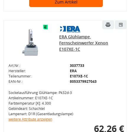
Zum Artikel
ERA Glühlampe,
Fernscheinwerfer Xenon
E107XE-1C
Art.Nr.:
3037733
Hersteller:
ERA
Teilenummer:
E107XE-1C
EAN-Nr.:
8053379927043
Sockelausführung Glühlampe: Pk32d-3
Artikelnummer: E107XE-1C
Farbtemperatur [K]: 4.300
Gebindeart: Schachtel
Lampenart: D1R (Gasentladungslampe)
weitere Attribute anzeigen
62,26 €