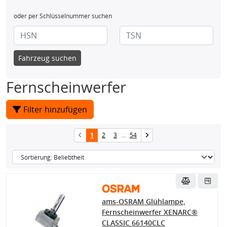
oder per Schlüsselnummer suchen
Fahrzeug suchen
Fernscheinwerfer
Filter hinzufügen
1
2
3
...
54
ams-OSRAM Glühlampe,
Fernscheinwerfer XENARC®
CLASSIC 66140CLC