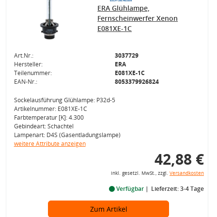
ERA Glühlampe,
Fernscheinwerfer Xenon
E081XE-1C
Art.Nr.:
3037729
Hersteller:
ERA
Teilenummer:
E081XE-1C
EAN-Nr.:
8053379926824
Sockelausführung Glühlampe: P32d-5
Artikelnummer: E081XE-1C
Farbtemperatur [K]: 4.300
Gebindeart: Schachtel
Lampenart: D4S (Gasentladungslampe)
weitere Attribute anzeigen
42,88 €
inkl. gesetzl. MwSt., zzgl.
Versandkosten
Verfügbar
Lieferzeit: 3-4 Tage
Zum Artikel