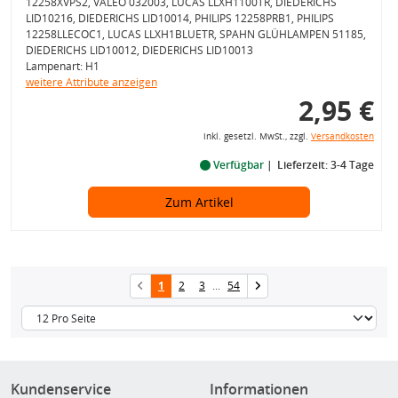
12258XVPS2, VALEO 032003, LUCAS LLXH1100TR, DIEDERICHS
LID10216, DIEDERICHS LID10014, PHILIPS 12258PRB1, PHILIPS
12258LLECOC1, LUCAS LLXH1BLUETR, SPAHN GLÜHLAMPEN 51185,
DIEDERICHS LID10012, DIEDERICHS LID10013
Lampenart: H1
weitere Attribute anzeigen
2,95 €
inkl. gesetzl. MwSt., zzgl.
Versandkosten
Verfügbar
Lieferzeit: 3-4 Tage
Zum Artikel
1
2
3
...
54
Kundenservice
Informationen