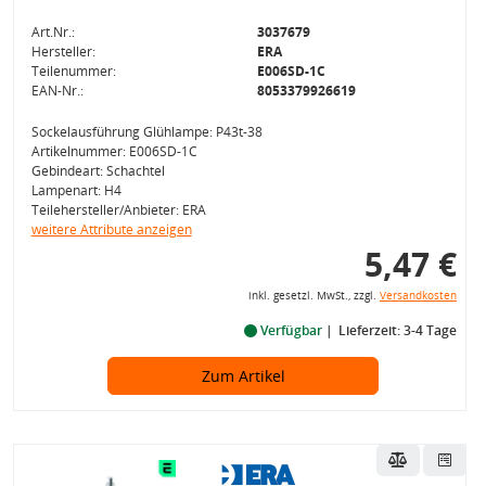
Art.Nr.:
3037679
Hersteller:
ERA
Teilenummer:
E006SD-1C
EAN-Nr.:
8053379926619
Sockelausführung Glühlampe: P43t-38
Artikelnummer: E006SD-1C
Gebindeart: Schachtel
Lampenart: H4
Teilehersteller/Anbieter: ERA
weitere Attribute anzeigen
5,47 €
inkl. gesetzl. MwSt., zzgl.
Versandkosten
Verfügbar
Lieferzeit: 3-4 Tage
Zum Artikel