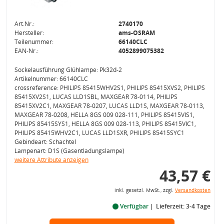
Art.Nr.:
2740170
Hersteller:
ams-OSRAM
Teilenummer:
66140CLC
EAN-Nr.:
4052899075382
Sockelausführung Glühlampe: Pk32d-2
Artikelnummer: 66140CLC
crossreference: PHILIPS 85415WHV2S1, PHILIPS 85415XVS2, PHILIPS
85415XV2S1, LUCAS LLD1SBL, MAXGEAR 78-0114, PHILIPS
85415XV2C1, MAXGEAR 78-0207, LUCAS LLD1S, MAXGEAR 78-0113,
MAXGEAR 78-0208, HELLA 8GS 009 028-111, PHILIPS 85415VIS1,
PHILIPS 85415SYS1, HELLA 8GS 009 028-113, PHILIPS 85415VIC1,
PHILIPS 85415WHV2C1, LUCAS LLD1SXR, PHILIPS 85415SYC1
Gebindeart: Schachtel
Lampenart: D1S (Gasentladungslampe)
weitere Attribute anzeigen
43,57 €
inkl. gesetzl. MwSt., zzgl.
Versandkosten
Verfügbar
Lieferzeit: 3-4 Tage