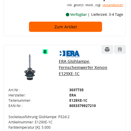
inkl. gesetzl. MwSt., zzgl.
Versandkosten
Verfügbar
Lieferzeit: 3-4 Tage
Zum Artikel
ERA Glühlampe,
Fernscheinwerfer Xenon
E129XE-1C
Art.Nr.:
3037735
Hersteller:
ERA
Teilenummer:
E129XE-1C
EAN-Nr.:
8053379927210
Sockelausführung Glühlampe: P32d-2
Artikelnummer: E129XE-1C
Farbtemperatur [K]: 5.000