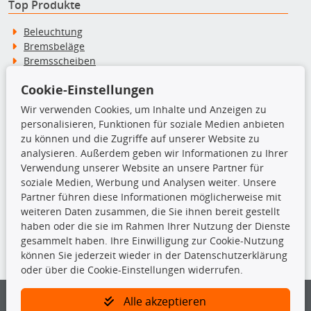
Top Produkte
Beleuchtung
Bremsbeläge
Bremsscheiben
Kupplungssatz
Cookie-Einstellungen
Querlenker
Radlager
Wir verwenden Cookies, um Inhalte und Anzeigen zu
Stoßdämpfer
personalisieren, Funktionen für soziale Medien anbieten
zu können und die Zugriffe auf unserer Website zu
analysieren. Außerdem geben wir Informationen zu Ihrer
TecDoc Inside
Verwendung unserer Website an unsere Partner für
soziale Medien, Werbung und Analysen weiter. Unsere
Partner führen diese Informationen möglicherweise mit
weiteren Daten zusammen, die Sie ihnen bereit gestellt
haben oder die sie im Rahmen Ihrer Nutzung der Dienste
Die hier angezeigten Daten insbesondere die gesamte Datenbank dürfen
gesammelt haben. Ihre Einwilligung zur Cookie-Nutzung
nicht kopiert werden.
können Sie jederzeit wieder in der Datenschutzerklärung
oder über die Cookie-Einstellungen widerrufen.
Es ist zu unterlassen, die Daten oder die gesamte Datenbank ohne
vorherige Zustimmung von TecDoc zu vervielfältigen, zu verbreiten
und/oder diese Handlungen durch Dritte ausführen zu lassen. Ein
Alle akzeptieren