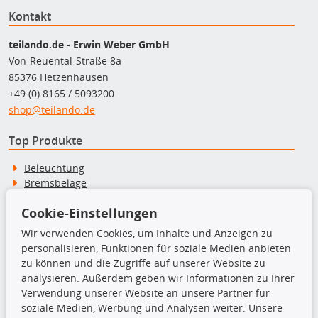
Kontakt
teilando.de - Erwin Weber GmbH
Von-Reuental-Straße 8a
85376 Hetzenhausen
+49 (0) 8165 / 5093200
shop@teilando.de
Top Produkte
Beleuchtung
Bremsbeläge
Bremsscheiben
Cookie-Einstellungen
Kupplungssatz
Querlenker
Wir verwenden Cookies, um Inhalte und Anzeigen zu
Radlager
personalisieren, Funktionen für soziale Medien anbieten
Stoßdämpfer
zu können und die Zugriffe auf unserer Website zu
analysieren. Außerdem geben wir Informationen zu Ihrer
Verwendung unserer Website an unsere Partner für
TecDoc Inside
soziale Medien, Werbung und Analysen weiter. Unsere