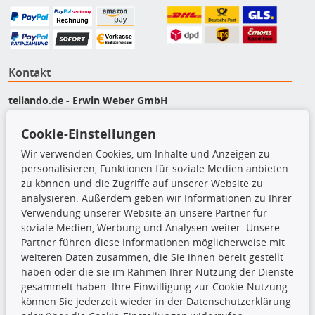
Kontakt
teilando.de - Erwin Weber GmbH
Von-Reuental-Straße 8a
Cookie-Einstellungen
85376 Hetzenhausen
+49 (0) 8165 / 5093200
Wir verwenden Cookies, um Inhalte und Anzeigen zu
shop@teilando.de
personalisieren, Funktionen für soziale Medien anbieten
zu können und die Zugriffe auf unserer Website zu
Top Produkte
analysieren. Außerdem geben wir Informationen zu Ihrer
Verwendung unserer Website an unsere Partner für
Beleuchtung
soziale Medien, Werbung und Analysen weiter. Unsere
Bremsbeläge
Partner führen diese Informationen möglicherweise mit
Bremsscheiben
weiteren Daten zusammen, die Sie ihnen bereit gestellt
Kupplungssatz
haben oder die sie im Rahmen Ihrer Nutzung der Dienste
Querlenker
gesammelt haben. Ihre Einwilligung zur Cookie-Nutzung
Radlager
können Sie jederzeit wieder in der Datenschutzerklärung
Stoßdämpfer