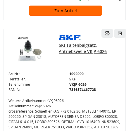
Zum Artikel
SKF Faltenbalgsatz,
Antriebswelle VKJP 6026
Art.Nr.:
1092090
Hersteller:
SKF
Teilenummer:
VKJP 6026
EAN-Nr.:
7316574467723
Weitere Artikelnummer: VKJP6026
Artikelnummer: VKJP 6026
crossreference: Schaeffler FAG 772 0162 30, METELLI 14-0015, ERT
500250, SPIDAN 23018, AUTOFREN SEINSA D8292, LÖBRO 300528,
CIFAM 614-015, LÖBRO 300526, OPTIMAL CVB-10164CR, NK 523609,
SPIDAN 26091, METZGER 751.033, VAICO V30-1352, AUTEX 503289