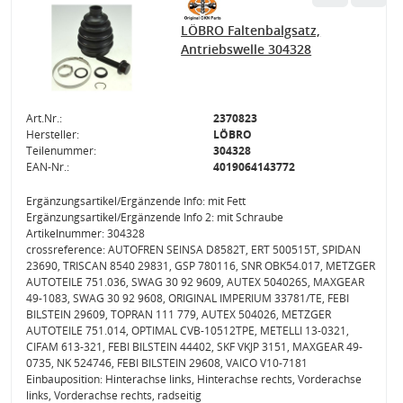
LÖBRO Faltenbalgsatz,
Antriebswelle 304328
Art.Nr.:
2370823
Hersteller:
LÖBRO
Teilenummer:
304328
EAN-Nr.:
4019064143772
Ergänzungsartikel/Ergänzende Info: mit Fett
Ergänzungsartikel/Ergänzende Info 2: mit Schraube
Artikelnummer: 304328
crossreference: AUTOFREN SEINSA D8582T, ERT 500515T, SPIDAN
23690, TRISCAN 8540 29831, GSP 780116, SNR OBK54.017, METZGER
AUTOTEILE 751.036, SWAG 30 92 9609, AUTEX 504026S, MAXGEAR
49-1083, SWAG 30 92 9608, ORIGINAL IMPERIUM 33781/TE, FEBI
BILSTEIN 29609, TOPRAN 111 779, AUTEX 504026, METZGER
AUTOTEILE 751.014, OPTIMAL CVB-10512TPE, METELLI 13-0321,
CIFAM 613-321, FEBI BILSTEIN 44402, SKF VKJP 3151, MAXGEAR 49-
0735, NK 524746, FEBI BILSTEIN 29608, VAICO V10-7181
Einbauposition: Hinterachse links, Hinterachse rechts, Vorderachse
links, Vorderachse rechts, radseitig