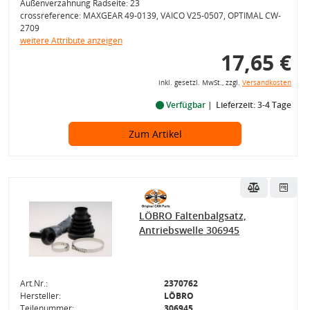
Außenverzahnung Radseite: 23
crossreference: MAXGEAR 49-0139, VAICO V25-0507, OPTIMAL CW-
2709
weitere Attribute anzeigen
17,65 €
inkl. gesetzl. MwSt., zzgl.
Versandkosten
Verfügbar
Lieferzeit: 3-4 Tage
Zum Artikel
LÖBRO Faltenbalgsatz,
Antriebswelle 306945
Art.Nr.:
2370762
Hersteller:
LÖBRO
Teilenummer:
306945