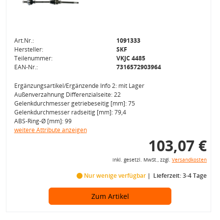
Art.Nr.:
1091333
Hersteller:
SKF
Teilenummer:
VKJC 4485
EAN-Nr.:
7316572903964
Ergänzungsartikel/Ergänzende Info 2: mit Lager
Außenverzahnung Differenzialseite: 22
Gelenkdurchmesser getriebeseitig [mm]: 75
Gelenkdurchmesser radseitig [mm]: 79,4
ABS-Ring-Ø [mm]: 99
weitere Attribute anzeigen
103,07 €
inkl. gesetzl. MwSt., zzgl.
Versandkosten
Nur wenige verfügbar
Lieferzeit: 3-4 Tage
Zum Artikel