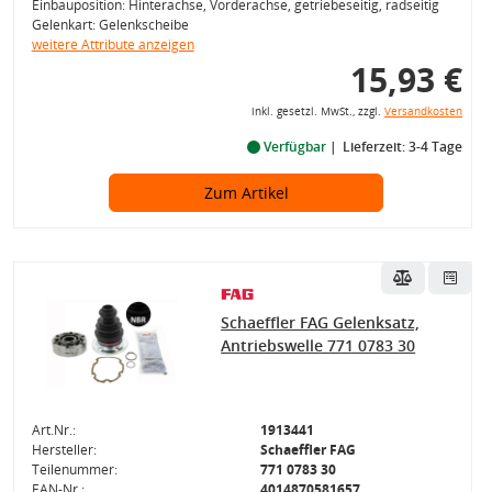
Einbauposition: Hinterachse, Vorderachse, getriebeseitig, radseitig
Gelenkart: Gelenkscheibe
weitere Attribute anzeigen
15,93 €
inkl. gesetzl. MwSt., zzgl.
Versandkosten
Verfügbar
Lieferzeit: 3-4 Tage
Zum Artikel
Schaeffler FAG Gelenksatz,
Antriebswelle 771 0783 30
Art.Nr.:
1913441
Hersteller:
Schaeffler FAG
Teilenummer:
771 0783 30
EAN-Nr.:
4014870581657