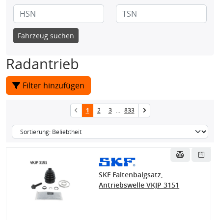
Fahrzeug suchen
Radantrieb
Filter hinzufügen
1
2
3
...
833
SKF Faltenbalgsatz,
Antriebswelle VKJP 3151