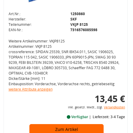
Art.Nr.:
1250860
Hersteller:
SKF
Teilenummer:
VKJP 8125
EAN-Nr.:
7316576085598
Weitere Artikelnummer: VKJP8125
Artikelnummer: VKJP 8125
crossreference: SPIDAN 25539, SNR IBK54.011, SASIC 1906025,
TOPRAN 115 042, SASIC 1906033, JPN 60P9015-JPN, SWAG 30 93
9239, FEBI BILSTEIN 39239, VAICO V10-6258, TRISCAN 8540 29924,
MAXGEAR 49-1081, LÖBRO 305733, Schaeffler FAG 772 0488 30,
OPTIMAL CVB-10348CR
Dicke/Stärke [mm]: 11
Einbauposition: Vorderachse, Vorderachse rechts, getriebeseitig
weitere Attribute anzeigen
13,45 €
inkl. gesetzl. MwSt., zzgl.
Versandkosten
Verfügbar
Lieferzeit: 3-4 Tage
Zum Artikel