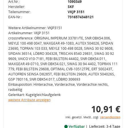
Art.Nr.:
1090349
Hersteller:
SKF
Teilenummer:
VKJP 3151
EAN-Nr.:
7316574348121
Weitere Artikelnummer: VKJP3151
Artikelnummer: VKJP 3151
crossreference: ORIGINAL IMPERIUM 33781/TE, SNR OBK54.006,
MEYLE 100 498 0047, MAXGEAR 49-1083, AUTEX 504026, SPIDAN
23690, TOPRAN 103 033, MEYLE 100 498 0028, SWAG 30 92 9608,
SPIDAN 36514, LÖBRO 304328, TRISCAN 8540 29831, SWAG 30 92
9609, VAICO V10-7181, FEBI BILSTEIN 44402, SNR OBK54.011,
MAXGEAR 49-0710, SNR OBK54.021, SWAG 30 94 4402, TOPRAN 111
779, FEBI BILSTEIN 29608, OPTIMAL CVB-10512TPE, ERT 500243T,
AUTOFREN SEINSA D8285T, FEBI BILSTEIN 29609, AUTEX 504026S,
GSP 780116, SNR OBK54.017, LÖBRO 306693
Einbauposition: Hinterachse, Vorderachse, Vorderachse rechts,
radseitig
Gelenkart: Kugelgleichlaufgelenk
weitere Attribute anzeigen
10,91 €
inkl. gesetzl. MwSt., zzgl.
Versandkosten
Verfügbar
Lieferzeit: 3-4 Tage