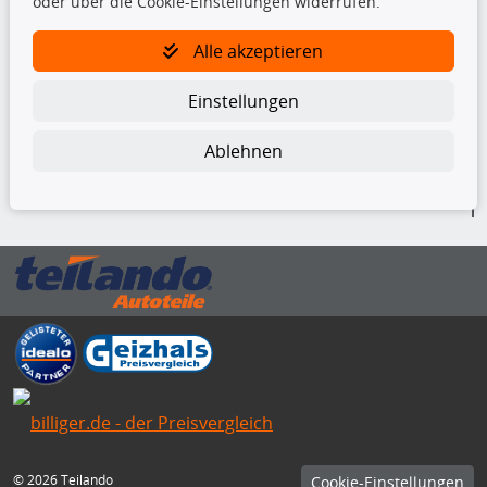
oder über die Cookie-Einstellungen widerrufen.
Alle akzeptieren
TecDoc Inside
Einstellungen
Ablehnen
Die hier angezeigten Daten insbesondere die gesamte Datenbank dürfen
nicht kopiert werden.
Es ist zu unterlassen, die Daten oder die gesamte Datenbank ohne
vorherige Zustimmung von TecDoc zu vervielfältigen, zu verbreiten
und/oder diese Handlungen durch Dritte ausführen zu lassen. Ein
Zuwiderhandeln stellt eine Urheberrechtsverletzung dar und wird verfolgt.
Bitte prüfen Sie, ob das über unseren Onlineshop identifizierte Ersatzteil
auch tatsächlich dem gesuchten Ersatzteil entspricht.
Gegebenenfalls sind ergänzende Informationen notwendig, um
sicherzustellen, dass das gewählte Ersatzteil auch in das gewünschte
Kraftfahrzeug passt.
Für Fragen stehen wir Ihnen gerne zur Verfügung.
© 2026 Teilando
Cookie-Einstellungen