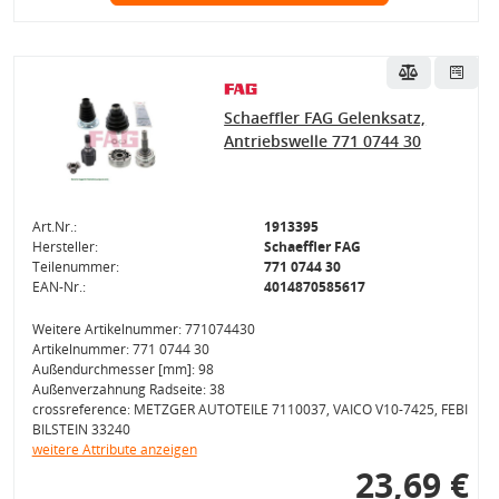
Schaeffler FAG Gelenksatz,
Antriebswelle 771 0744 30
Art.Nr.:
1913395
Hersteller:
Schaeffler FAG
Teilenummer:
771 0744 30
EAN-Nr.:
4014870585617
Weitere Artikelnummer: 771074430
Artikelnummer: 771 0744 30
Außendurchmesser [mm]: 98
Außenverzahnung Radseite: 38
crossreference: METZGER AUTOTEILE 7110037, VAICO V10-7425, FEBI
BILSTEIN 33240
weitere Attribute anzeigen
23,69 €