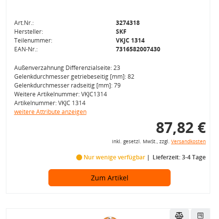
Art.Nr.:
3274318
Hersteller:
SKF
Teilenummer:
VKJC 1314
EAN-Nr.:
7316582007430
Außenverzahnung Differenzialseite: 23
Gelenkdurchmesser getriebeseitig [mm]: 82
Gelenkdurchmesser radseitig [mm]: 79
Weitere Artikelnummer: VKJC1314
Artikelnummer: VKJC 1314
weitere Attribute anzeigen
87,82 €
inkl. gesetzl. MwSt., zzgl.
Versandkosten
Nur wenige verfügbar
Lieferzeit: 3-4 Tage
Zum Artikel