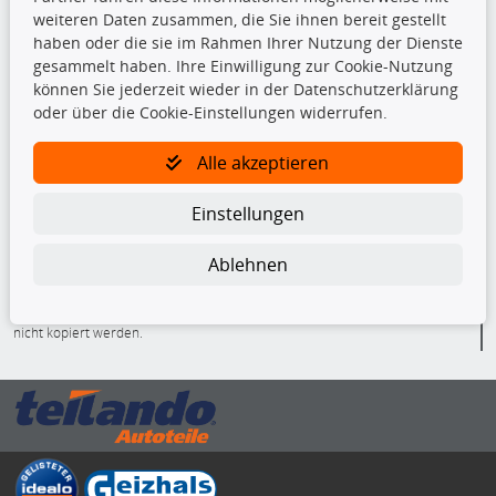
Bremsbeläge
weiteren Daten zusammen, die Sie ihnen bereit gestellt
Bremsscheiben
haben oder die sie im Rahmen Ihrer Nutzung der Dienste
Kupplungssatz
gesammelt haben. Ihre Einwilligung zur Cookie-Nutzung
Querlenker
können Sie jederzeit wieder in der Datenschutzerklärung
Radlager
oder über die Cookie-Einstellungen widerrufen.
Stoßdämpfer
Alle akzeptieren
TecDoc Inside
Einstellungen
Ablehnen
Die hier angezeigten Daten insbesondere die gesamte Datenbank dürfen
nicht kopiert werden.
Es ist zu unterlassen, die Daten oder die gesamte Datenbank ohne
vorherige Zustimmung von TecDoc zu vervielfältigen, zu verbreiten
und/oder diese Handlungen durch Dritte ausführen zu lassen. Ein
Zuwiderhandeln stellt eine Urheberrechtsverletzung dar und wird verfolgt.
Bitte prüfen Sie, ob das über unseren Onlineshop identifizierte Ersatzteil
auch tatsächlich dem gesuchten Ersatzteil entspricht.