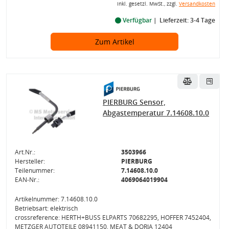
inkl. gesetzl. MwSt., zzgl.
Versandkosten
Verfügbar
Lieferzeit: 3-4 Tage
Zum Artikel
PIERBURG Sensor,
Abgastemperatur 7.14608.10.0
Art.Nr.:
3503966
Hersteller:
PIERBURG
Teilenummer:
7.14608.10.0
EAN-Nr.:
4069064019904
Artikelnummer: 7.14608.10.0
Betriebsart: elektrisch
crossreference: HERTH+BUSS ELPARTS 70682295, HOFFER 7452404,
METZGER AUTOTEILE 08941150, MEAT & DORIA 12404