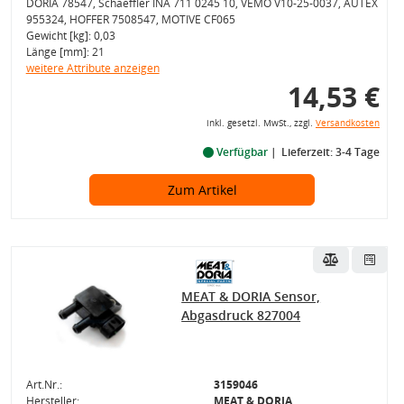
DORIA 78547, Schaeffler INA 711 0245 10, VEMO V10-25-0037, AUTEX
955324, HOFFER 7508547, MOTIVE CF065
Gewicht [kg]: 0,03
Länge [mm]: 21
weitere Attribute anzeigen
14,53 €
inkl. gesetzl. MwSt., zzgl.
Versandkosten
Verfügbar
Lieferzeit: 3-4 Tage
Zum Artikel
MEAT & DORIA Sensor,
Abgasdruck 827004
Art.Nr.:
3159046
Hersteller:
MEAT & DORIA