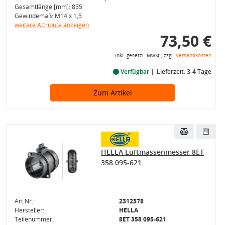
Gesamtlänge [mm]: 855
Gewindemaß: M14 x 1,5
weitere Attribute anzeigen
73,50 €
inkl. gesetzl. MwSt., zzgl.
Versandkosten
Verfügbar
Lieferzeit: 3-4 Tage
Zum Artikel
HELLA Luftmassenmesser 8ET
358 095-621
Art.Nr.:
2312378
Hersteller:
HELLA
Teilenummer:
8ET 358 095-621