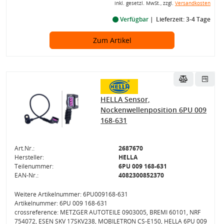
inkl. gesetzl. MwSt., zzgl.
Versandkosten
Verfügbar
Lieferzeit: 3-4 Tage
Zum Artikel
HELLA Sensor,
Nockenwellenposition 6PU 009
168-631
Art.Nr.:
2687670
Hersteller:
HELLA
Teilenummer:
6PU 009 168-631
EAN-Nr.:
4082300852370
Weitere Artikelnummer: 6PU009168-631
Artikelnummer: 6PU 009 168-631
crossreference: METZGER AUTOTEILE 0903005, BREMI 60101, NRF
754072, ESEN SKV 17SKV238, MOBILETRON CS-E150, HELLA 6PU 009