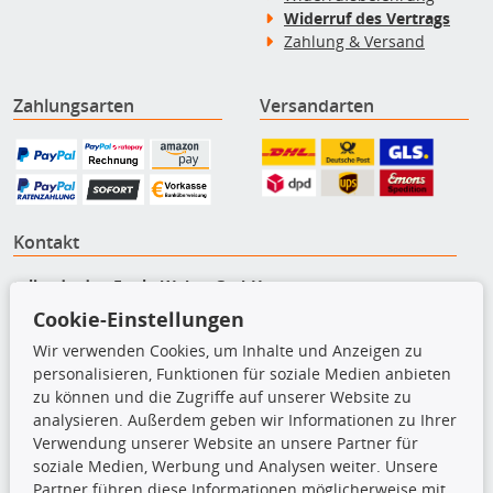
Widerruf des Vertrags
Zahlung & Versand
Zahlungsarten
Versandarten
Kontakt
teilando.de - Erwin Weber GmbH
Von-Reuental-Straße 8a
Cookie-Einstellungen
85376 Hetzenhausen
Wir verwenden Cookies, um Inhalte und Anzeigen zu
+49 (0) 8165 / 5093200
personalisieren, Funktionen für soziale Medien anbieten
shop@teilando.de
zu können und die Zugriffe auf unserer Website zu
analysieren. Außerdem geben wir Informationen zu Ihrer
Top Produkte
Verwendung unserer Website an unsere Partner für
soziale Medien, Werbung und Analysen weiter. Unsere
Beleuchtung
Partner führen diese Informationen möglicherweise mit