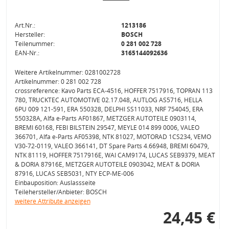
Art.Nr.:
1213186
Hersteller:
BOSCH
Teilenummer:
0 281 002 728
EAN-Nr.:
3165144092636
Weitere Artikelnummer: 0281002728
Artikelnummer: 0 281 002 728
crossreference: Kavo Parts ECA-4516, HOFFER 7517916, TOPRAN 113
780, TRUCKTEC AUTOMOTIVE 02.17.048, AUTLOG AS5716, HELLA
6PU 009 121-591, ERA 550328, DELPHI SS11033, NRF 754045, ERA
550328A, Alfa e-Parts AF01867, METZGER AUTOTEILE 0903114,
BREMI 60168, FEBI BILSTEIN 29547, MEYLE 014 899 0006, VALEO
366701, Alfa e-Parts AF05398, NTK 81027, MOTORAD 1CS234, VEMO
V30-72-0119, VALEO 366141, DT Spare Parts 4.66948, BREMI 60479,
NTK 81119, HOFFER 7517916E, WAI CAM9174, LUCAS SEB9379, MEAT
& DORIA 87916E, METZGER AUTOTEILE 0903042, MEAT & DORIA
87916, LUCAS SEB5031, NTY ECP-ME-006
Einbauposition: Auslassseite
Teilehersteller/Anbieter: BOSCH
weitere Attribute anzeigen
24,45 €