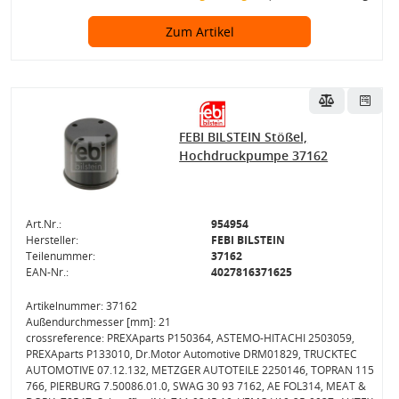
Zum Artikel
FEBI BILSTEIN Stößel,
Hochdruckpumpe 37162
Art.Nr.:
954954
Hersteller:
FEBI BILSTEIN
Teilenummer:
37162
EAN-Nr.:
4027816371625
Artikelnummer: 37162
Außendurchmesser [mm]: 21
crossreference: PREXAparts P150364, ASTEMO-HITACHI 2503059,
PREXAparts P133010, Dr.Motor Automotive DRM01829, TRUCKTEC
AUTOMOTIVE 07.12.132, METZGER AUTOTEILE 2250146, TOPRAN 115
766, PIERBURG 7.50086.01.0, SWAG 30 93 7162, AE FOL314, MEAT &