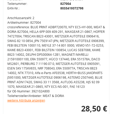
Teilenummer:
827004
EAN-Nr.:
8033419372798
Anschlussanzahl: 2
Artikelnummer: 827004
crossreference: BLUE PRINT ADBP720070, NTY ECS-HY-000, MEAT &
DORIA 827004, HELLA 6PP 009 409-291, MAXGEAR 21-0867, HOFFER
74727004, TRISCAN 8823 43001, METZGER AUTOTEILE 0906416,
SWAG 82 10 0854, JPN 75E9147-JPN, METZGER AUTOTEILE 0906399,
FEBI BILSTEIN 1000110, MEYLE 37-14 801 0000, VEMO V51-72-0253,
KAWE 8823 43001, FEBI BILSTEIN 100854, LUCAS SEB7088, KAWE
8823 14002, DELPHI DPS00064-12B1, MAGNETI MARELLI
215910001100, ERA 550977, HÜCO 137440, ERA 551578A, DACO
MS2601, PIERBURG 7.11190.07.0, METZGER AUTOTEILE 0905091,
ESEN SKV 17SKV655, NRF 708043, ERA 550977A, TRISCAN 8823
14002, NTK 77310, Alfa e-Parts AF03538, HERTH+BUSS JAKOPARTS
J5951000, METZGER AUTOTEILE 0906198, ASTEMO 2507440, BLUE
PRINT ADN17420, SWAG 33 11 3568, AUTLOG AS5238, HJS 92 09
1070, MAXGEAR 21-0865, NTY ECS-NS-001, FAE 16123
für OE-Nummer: 392102A800
Teilehersteller/Anbieter: MEAT & DORIA
weitere Attribute anzeigen
28,50 €