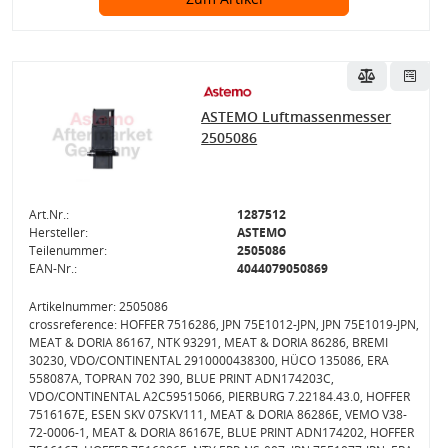
ASTEMO Luftmassenmesser
2505086
Art.Nr.:
1287512
Hersteller:
ASTEMO
Teilenummer:
2505086
EAN-Nr.:
4044079050869
Artikelnummer: 2505086
crossreference: HOFFER 7516286, JPN 75E1012-JPN, JPN 75E1019-JPN,
MEAT & DORIA 86167, NTK 93291, MEAT & DORIA 86286, BREMI
30230, VDO/CONTINENTAL 2910000438300, HÜCO 135086, ERA
558087A, TOPRAN 702 390, BLUE PRINT ADN174203C,
VDO/CONTINENTAL A2C59515066, PIERBURG 7.22184.43.0, HOFFER
7516167E, ESEN SKV 07SKV111, MEAT & DORIA 86286E, VEMO V38-
72-0006-1, MEAT & DORIA 86167E, BLUE PRINT ADN174202, HOFFER