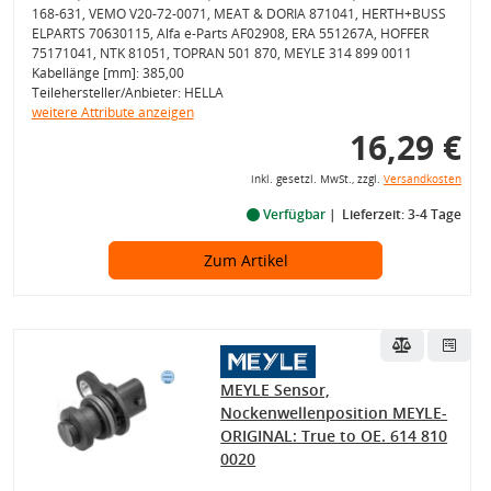
168-631, VEMO V20-72-0071, MEAT & DORIA 871041, HERTH+BUSS
ELPARTS 70630115, Alfa e-Parts AF02908, ERA 551267A, HOFFER
75171041, NTK 81051, TOPRAN 501 870, MEYLE 314 899 0011
Kabellänge [mm]: 385,00
Teilehersteller/Anbieter: HELLA
weitere Attribute anzeigen
16,29 €
inkl. gesetzl. MwSt., zzgl.
Versandkosten
Verfügbar
Lieferzeit: 3-4 Tage
Zum Artikel
MEYLE Sensor,
Nockenwellenposition MEYLE-
ORIGINAL: True to OE. 614 810
0020