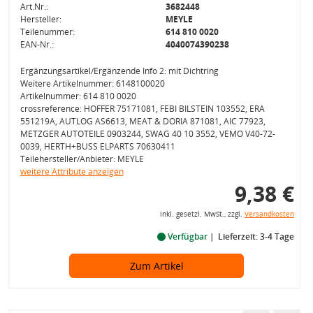
Art.Nr.:
3682448
Hersteller:
MEYLE
Teilenummer:
614 810 0020
EAN-Nr.:
4040074390238
Ergänzungsartikel/Ergänzende Info 2: mit Dichtring
Weitere Artikelnummer: 6148100020
Artikelnummer: 614 810 0020
crossreference: HOFFER 75171081, FEBI BILSTEIN 103552, ERA
551219A, AUTLOG AS6613, MEAT & DORIA 871081, AIC 77923,
METZGER AUTOTEILE 0903244, SWAG 40 10 3552, VEMO V40-72-
0039, HERTH+BUSS ELPARTS 70630411
Teilehersteller/Anbieter: MEYLE
weitere Attribute anzeigen
9,38 €
inkl. gesetzl. MwSt., zzgl.
Versandkosten
Verfügbar
Lieferzeit: 3-4 Tage
Zum Artikel