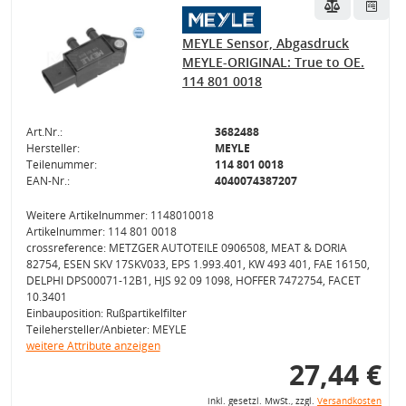
MEYLE Sensor, Abgasdruck
MEYLE-ORIGINAL: True to OE.
114 801 0018
Art.Nr.:
3682488
Hersteller:
MEYLE
Teilenummer:
114 801 0018
EAN-Nr.:
4040074387207
Weitere Artikelnummer: 1148010018
Artikelnummer: 114 801 0018
crossreference: METZGER AUTOTEILE 0906508, MEAT & DORIA
82754, ESEN SKV 17SKV033, EPS 1.993.401, KW 493 401, FAE 16150,
DELPHI DPS00071-12B1, HJS 92 09 1098, HOFFER 7472754, FACET
10.3401
Einbauposition: Rußpartikelfilter
Teilehersteller/Anbieter: MEYLE
weitere Attribute anzeigen
27,44 €
inkl. gesetzl. MwSt., zzgl.
Versandkosten