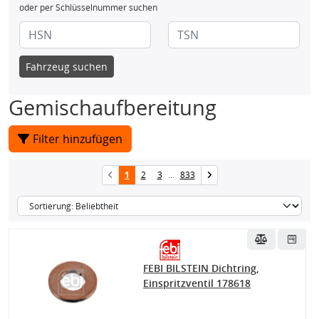
oder per Schlüsselnummer suchen
Fahrzeug suchen
Gemischaufbereitung
Filter hinzufügen
1
2
3
...
833
FEBI BILSTEIN Dichtring,
Einspritzventil 178618