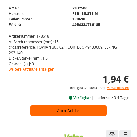
Art.Nr.:
2832506
Hersteller:
FEBI BILSTEIN
Teilenummer:
178618
EAN-Nr.:
4054224786185
Artikelnummer: 178618
Außendurchmesser [mm]: 15
crossreference: TOPRAN 305 021, CORTECO 49430609, ELRING
293.140
Dicke/Stärke [mm]: 1,5
Gewicht [kg]: 0
weitere Attribute anzeigen
1,94 €
inkl. gesetzl. MwSt., zzgl.
Versandkosten
Verfügbar
Lieferzeit: 3-4 Tage
Zum Artikel