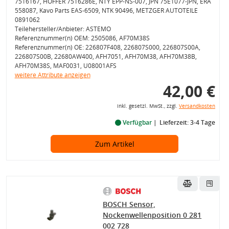
7516167, HOFFER 7516286E, NTY EPP-NS-007, JPN 75E1077-JPN, ERA
558087, Kavo Parts EAS-6509, NTK 90496, METZGER AUTOTEILE
0891062
Teilehersteller/Anbieter: ASTEMO
Referenznummer(n) OEM: 2505086, AF70M38S
Referenznummer(n) OE: 226807F408, 226807S000, 226807S00A,
226807S00B, 22680AW400, AFH7051, AFH70M38, AFH70M38B,
AFH70M38S, MAF0031, U08001AFS
weitere Attribute anzeigen
42,00 €
inkl. gesetzl. MwSt., zzgl.
Versandkosten
Verfügbar
Lieferzeit: 3-4 Tage
Zum Artikel
BOSCH Sensor,
Nockenwellenposition 0 281
002 728