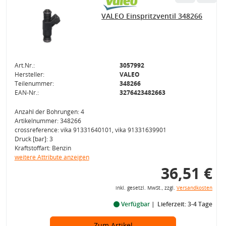
VALEO Einspritzventil 348266
Art.Nr.:
3057992
Hersteller:
VALEO
Teilenummer:
348266
EAN-Nr.:
3276423482663
Anzahl der Bohrungen: 4
Artikelnummer: 348266
crossreference: vika 91331640101, vika 91331639901
Druck [bar]: 3
Kraftstoffart: Benzin
weitere Attribute anzeigen
36,51 €
inkl. gesetzl. MwSt., zzgl.
Versandkosten
Verfügbar
Lieferzeit: 3-4 Tage
Zum Artikel