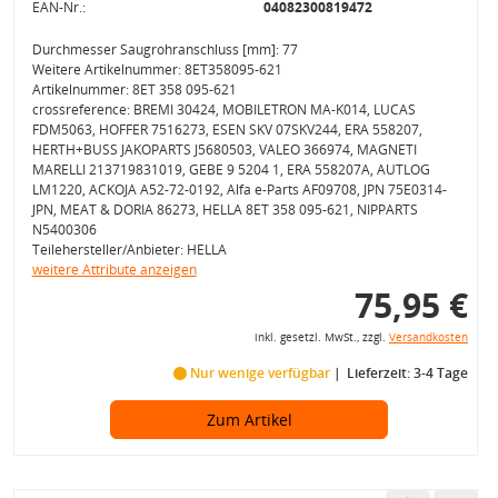
EAN-Nr.:
04082300819472
Durchmesser Saugrohranschluss [mm]: 77
Weitere Artikelnummer: 8ET358095-621
Artikelnummer: 8ET 358 095-621
crossreference: BREMI 30424, MOBILETRON MA-K014, LUCAS
FDM5063, HOFFER 7516273, ESEN SKV 07SKV244, ERA 558207,
HERTH+BUSS JAKOPARTS J5680503, VALEO 366974, MAGNETI
MARELLI 213719831019, GEBE 9 5204 1, ERA 558207A, AUTLOG
LM1220, ACKOJA A52-72-0192, Alfa e-Parts AF09708, JPN 75E0314-
JPN, MEAT & DORIA 86273, HELLA 8ET 358 095-621, NIPPARTS
N5400306
Teilehersteller/Anbieter: HELLA
weitere Attribute anzeigen
75,95 €
inkl. gesetzl. MwSt., zzgl.
Versandkosten
Nur wenige verfügbar
Lieferzeit: 3-4 Tage
Zum Artikel