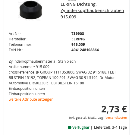
ELRING Dichtung,
Zylinderkopfhaubenschrauben
915.009
Art.Nr.:
739903
Hersteller:
ELRING
Teilenummer:
915.009
EAN-Nr.:
4041248108864
Zylinderkopfhaubenmaterial: Stahlblech
Artikelnummer: 915.009
crossreference: JP GROUP 1111353800, SWAG 32 91 5188, FEBI
BILSTEIN 15192, TOPRAN 100 291, SWAG 30 91 5192, Dr.Motor
Automotive DRM0230R, FEBI BILSTEIN 15188
Einbauposition: unten
Einbauposition: unten
weitere Attribute anzeigen
2,73 €
inkl. gesetzl. MwSt., zzgl.
Versandkosten
Verfügbar
Lieferzeit: 3-4 Tage