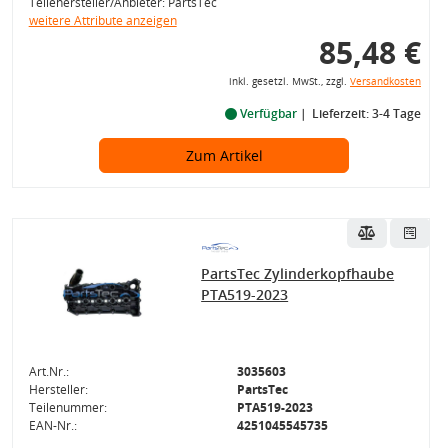
Teilehersteller/Anbieter: PartsTec
weitere Attribute anzeigen
85,48 €
inkl. gesetzl. MwSt., zzgl.
Versandkosten
Verfügbar
Lieferzeit: 3-4 Tage
Zum Artikel
PartsTec Zylinderkopfhaube
PTA519-2023
Art.Nr.:
3035603
Hersteller:
PartsTec
Teilenummer:
PTA519-2023
EAN-Nr.:
4251045545735