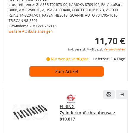
crossreference: GLASER T02673-00, KAMOKA 8709102, FAI AutoParts
B068, AMC 258010, AJUSA 81000400, CORTECO 016197B, VICTOR
REINZ 14-32047-01, PAYEN HBS018, GUARNITAUTO 704705-1010,
TRISCAN 98-8501
Gewindemaß: M12x1,75x115
weitere Attribute anzeigen
11,70 €
inkl. gesetzl. MwSt., zzgl.
Versandkosten
Nur wenige verfügbar
Lieferzeit: 3-4 Tage
Zum Artikel
ELRING
Zylinderkopfschraubensatz
819.817