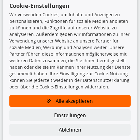
85376 Hetzenhausen
Cookie-Einstellungen
+49 (0) 8165 / 5093200
Wir verwenden Cookies, um Inhalte und Anzeigen zu
shop@teilando.de
personalisieren, Funktionen für soziale Medien anbieten
zu können und die Zugriffe auf unserer Website zu
Top Produkte
analysieren. Außerdem geben wir Informationen zu Ihrer
Verwendung unserer Website an unsere Partner für
Beleuchtung
soziale Medien, Werbung und Analysen weiter. Unsere
Bremsbeläge
Partner führen diese Informationen möglicherweise mit
Bremsscheiben
weiteren Daten zusammen, die Sie ihnen bereit gestellt
Kupplungssatz
haben oder die sie im Rahmen Ihrer Nutzung der Dienste
Querlenker
gesammelt haben. Ihre Einwilligung zur Cookie-Nutzung
Radlager
können Sie jederzeit wieder in der Datenschutzerklärung
Stoßdämpfer
oder über die Cookie-Einstellungen widerrufen.
Alle akzeptieren
TecDoc Inside
Einstellungen
Ablehnen
Die hier angezeigten Daten insbesondere die gesamte Datenbank dürfen