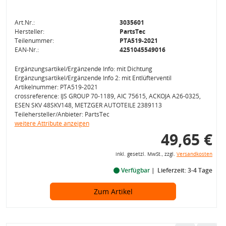
Art.Nr.:
3035601
Hersteller:
PartsTec
Teilenummer:
PTA519-2021
EAN-Nr.:
4251045549016
Ergänzungsartikel/Ergänzende Info: mit Dichtung
Ergänzungsartikel/Ergänzende Info 2: mit Entlüfterventil
Artikelnummer: PTA519-2021
crossreference: IJS GROUP 70-1189, AIC 75615, ACKOJA A26-0325,
ESEN SKV 48SKV148, METZGER AUTOTEILE 2389113
Teilehersteller/Anbieter: PartsTec
weitere Attribute anzeigen
49,65 €
inkl. gesetzl. MwSt., zzgl.
Versandkosten
Verfügbar
Lieferzeit: 3-4 Tage
Zum Artikel