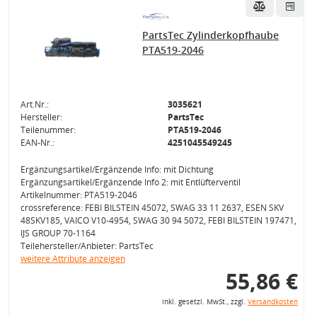
PartsTec Zylinderkopfhaube
PTA519-2046
Art.Nr.:
3035621
Hersteller:
PartsTec
Teilenummer:
PTA519-2046
EAN-Nr.:
4251045549245
Ergänzungsartikel/Ergänzende Info: mit Dichtung
Ergänzungsartikel/Ergänzende Info 2: mit Entlüfterventil
Artikelnummer: PTA519-2046
crossreference: FEBI BILSTEIN 45072, SWAG 33 11 2637, ESEN SKV
48SKV185, VAICO V10-4954, SWAG 30 94 5072, FEBI BILSTEIN 197471,
IJS GROUP 70-1164
Teilehersteller/Anbieter: PartsTec
weitere Attribute anzeigen
55,86 €
inkl. gesetzl. MwSt., zzgl.
Versandkosten