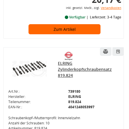
inkl. gesetzl. MwSt., zzgl.
Versandkosten
Verfügbar
Lieferzeit: 3-4 Tage
Zum Artikel
ELRING
Zylinderkopfschraubensatz
819.824
Art.Nr.:
739180
Hersteller:
ELRING
Teilenummer:
819.824
EAN-Nr.:
4041248053997
Schraubenkopf-/Mutternprofil: Innenvielzahn
Anzahl der Schrauben: 10
Artikelnummer: 819.824