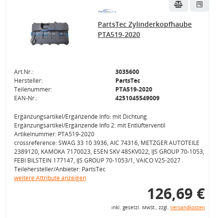
PartsTec Zylinderkopfhaube
PTA519-2020
Art.Nr.:
3035600
Hersteller:
PartsTec
Teilenummer:
PTA519-2020
EAN-Nr.:
4251045549009
Ergänzungsartikel/Ergänzende Info: mit Dichtung
Ergänzungsartikel/Ergänzende Info 2: mit Entlüfterventil
Artikelnummer: PTA519-2020
crossreference: SWAG 33 10 3936, AIC 74316, METZGER AUTOTEILE
2389120, KAMOKA 7170023, ESEN SKV 48SKV022, IJS GROUP 70-1053,
FEBI BILSTEIN 177147, IJS GROUP 70-1053/1, VAICO V25-2027
Teilehersteller/Anbieter: PartsTec
weitere Attribute anzeigen
126,69 €
inkl. gesetzl. MwSt., zzgl.
Versandkosten