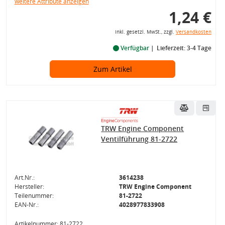
weitere Attribute anzeigen
1,24 €
inkl. gesetzl. MwSt., zzgl.
Versandkosten
Verfügbar
Lieferzeit: 3-4 Tage
Zum Artikel
TRW Engine Component
Ventilführung 81-2722
Art.Nr.:
3614238
Hersteller:
TRW Engine Component
Teilenummer:
81-2722
EAN-Nr.:
4028977833908
Artikelnummer: 81-2722