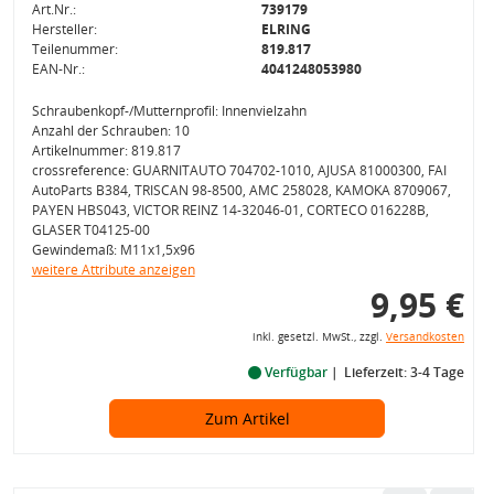
Art.Nr.:
739179
Hersteller:
ELRING
Teilenummer:
819.817
EAN-Nr.:
4041248053980
Schraubenkopf-/Mutternprofil: Innenvielzahn
Anzahl der Schrauben: 10
Artikelnummer: 819.817
crossreference: GUARNITAUTO 704702-1010, AJUSA 81000300, FAI
AutoParts B384, TRISCAN 98-8500, AMC 258028, KAMOKA 8709067,
PAYEN HBS043, VICTOR REINZ 14-32046-01, CORTECO 016228B,
GLASER T04125-00
Gewindemaß: M11x1,5x96
weitere Attribute anzeigen
9,95 €
inkl. gesetzl. MwSt., zzgl.
Versandkosten
Verfügbar
Lieferzeit: 3-4 Tage
Zum Artikel