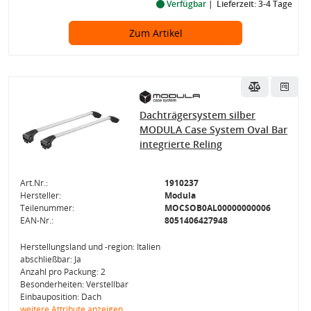
Verfügbar
Lieferzeit: 3-4 Tage
Zum Artikel
Dachträgersystem silber
MODULA Case System Oval Bar
integrierte Reling
Art.Nr.:
1910237
Hersteller:
Modula
Teilenummer:
MOCSOB0AL00000000006
EAN-Nr.:
8051406427948
Herstellungsland und -region: Italien
abschließbar: Ja
Anzahl pro Packung: 2
Besonderheiten: Verstellbar
Einbauposition: Dach
weitere Attribute anzeigen