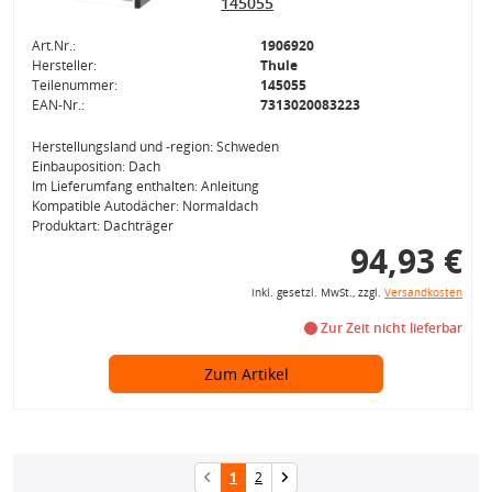
145055
Art.Nr.:
1906920
Hersteller:
Thule
Teilenummer:
145055
EAN-Nr.:
7313020083223
Herstellungsland und -region: Schweden
Einbauposition: Dach
Im Lieferumfang enthalten: Anleitung
Kompatible Autodächer: Normaldach
Produktart: Dachträger
94,93 €
inkl. gesetzl. MwSt., zzgl.
Versandkosten
Zur Zeit nicht lieferbar
Zum Artikel
1
2