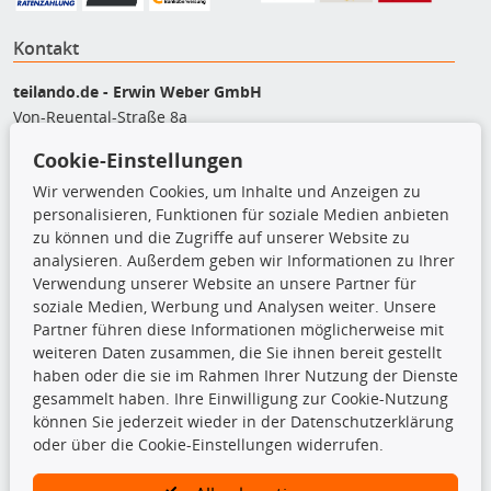
Kontakt
teilando.de - Erwin Weber GmbH
Von-Reuental-Straße 8a
85376 Hetzenhausen
Cookie-Einstellungen
+49 (0) 8165 / 5093200
Wir verwenden Cookies, um Inhalte und Anzeigen zu
shop@teilando.de
personalisieren, Funktionen für soziale Medien anbieten
zu können und die Zugriffe auf unserer Website zu
Top Produkte
analysieren. Außerdem geben wir Informationen zu Ihrer
Beleuchtung
Verwendung unserer Website an unsere Partner für
Bremsbeläge
soziale Medien, Werbung und Analysen weiter. Unsere
Bremsscheiben
Partner führen diese Informationen möglicherweise mit
Kupplungssatz
weiteren Daten zusammen, die Sie ihnen bereit gestellt
Querlenker
haben oder die sie im Rahmen Ihrer Nutzung der Dienste
Radlager
gesammelt haben. Ihre Einwilligung zur Cookie-Nutzung
Stoßdämpfer
können Sie jederzeit wieder in der Datenschutzerklärung
oder über die Cookie-Einstellungen widerrufen.
TecDoc Inside