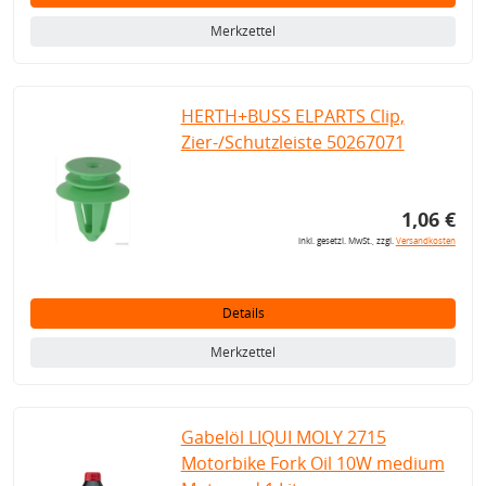
Merkzettel
HERTH+BUSS ELPARTS Clip,
Zier-/Schutzleiste 50267071
1,06 €
inkl. gesetzl. MwSt., zzgl.
Versandkosten
Details
Merkzettel
Gabelöl LIQUI MOLY 2715
Motorbike Fork Oil 10W medium