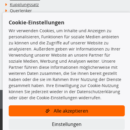
Kupplungssatz
Querlenker
Radlager
Cookie-Einstellungen
Stoßdämpfer
Wir verwenden Cookies, um Inhalte und Anzeigen zu
personalisieren, Funktionen für soziale Medien anbieten
TecDoc Inside
zu können und die Zugriffe auf unserer Website zu
analysieren. Außerdem geben wir Informationen zu Ihrer
Verwendung unserer Website an unsere Partner für
soziale Medien, Werbung und Analysen weiter. Unsere
Partner führen diese Informationen möglicherweise mit
Die hier angezeigten Daten insbesondere die gesamte Datenbank dürfen
weiteren Daten zusammen, die Sie ihnen bereit gestellt
nicht kopiert werden.
haben oder die sie im Rahmen Ihrer Nutzung der Dienste
gesammelt haben. Ihre Einwilligung zur Cookie-Nutzung
Es ist zu unterlassen, die Daten oder die gesamte Datenbank ohne
können Sie jederzeit wieder in der Datenschutzerklärung
vorherige Zustimmung von TecDoc zu vervielfältigen, zu verbreiten
oder über die Cookie-Einstellungen widerrufen.
und/oder diese Handlungen durch Dritte ausführen zu lassen. Ein
Zuwiderhandeln stellt eine Urheberrechtsverletzung dar und wird verfolgt.
Alle akzeptieren
Bitte prüfen Sie, ob das über unseren Onlineshop identifizierte Ersatzteil
auch tatsächlich dem gesuchten Ersatzteil entspricht.
Einstellungen
Gegebenenfalls sind ergänzende Informationen notwendig, um