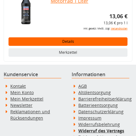
Motorrad 1 Liter
13,06 €
13,06 € pro 1 l
inkl. gesetzl. MwSt., zzgl.
Versandkosten
Details
Merkzettel
Kundenservice
Informationen
Kontakt
AGB
Mein Konto
Altölentsorgung
Mein Merkzettel
Barrierefreiheitserklärung
Newsletter
Batterieentsorgung
Reklamationen und
Datenschutzerklärung
Rücksendungen
Impressum
Widerrufsbelehrung
Widerruf des Vertrags