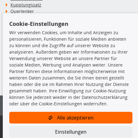
Kupplungssatz
Querlenker
Radlager
Cookie-Einstellungen
Stoßdämpfer
Wir verwenden Cookies, um Inhalte und Anzeigen zu
personalisieren, Funktionen für soziale Medien anbieten
TecDoc Inside
zu können und die Zugriffe auf unserer Website zu
analysieren. Außerdem geben wir Informationen zu Ihrer
Verwendung unserer Website an unsere Partner für
soziale Medien, Werbung und Analysen weiter. Unsere
Partner führen diese Informationen möglicherweise mit
Die hier angezeigten Daten insbesondere die gesamte Datenbank dürfen
weiteren Daten zusammen, die Sie ihnen bereit gestellt
nicht kopiert werden.
haben oder die sie im Rahmen Ihrer Nutzung der Dienste
gesammelt haben. Ihre Einwilligung zur Cookie-Nutzung
Es ist zu unterlassen, die Daten oder die gesamte Datenbank ohne
können Sie jederzeit wieder in der Datenschutzerklärung
vorherige Zustimmung von TecDoc zu vervielfältigen, zu verbreiten
oder über die Cookie-Einstellungen widerrufen.
und/oder diese Handlungen durch Dritte ausführen zu lassen. Ein
Zuwiderhandeln stellt eine Urheberrechtsverletzung dar und wird verfolgt.
Alle akzeptieren
Bitte prüfen Sie, ob das über unseren Onlineshop identifizierte Ersatzteil
auch tatsächlich dem gesuchten Ersatzteil entspricht.
Einstellungen
Gegebenenfalls sind ergänzende Informationen notwendig, um