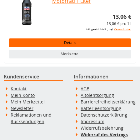
Motorrad 1 Liter
13,06 €
13,06 € pro 1 l
inkl. gesetzl. MwSt., zzgl.
Versandkosten
Details
Merkzettel
Kundenservice
Informationen
Kontakt
AGB
Mein Konto
Altölentsorgung
Mein Merkzettel
Barrierefreiheitserklärung
Newsletter
Batterieentsorgung
Reklamationen und
Datenschutzerklärung
Rücksendungen
Impressum
Widerrufsbelehrung
Widerruf des Vertrags