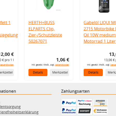
fett 1
HERTH+BUSS
Gabelöl LIQUI M
ELPARTS Clip,
2715 Motorbike 
iegelung
Zier-/Schutzleiste
Oil 10W medium
50267071
Motorrad 1 Liter
12,00 €
13,
1,06 €
0 € pro 1 l
13,06 € 
Versandkosten
inkl. gesetzl. MwSt., zzgl.
Versandkosten
inkl. gesetzl. MwSt., zzgl.
Versa
erkzettel
Details
Merkzettel
Details
Merkz
mationen
Zahlungsarten
B
ölentsorgung
rierefreiheitserklärung