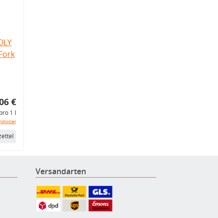
OLY
Fork
06 €
pro 1 l
ndkosten
ettel
Versandarten