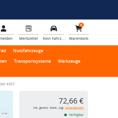
0
melden
Merkzettel
Kein Fahrzeug
Warenkorb
rad
Nutzfahrzeuge
ten
Transportsysteme
Werkzeuge
tel 4357
72,66 €
inkl. gesetzl. MwSt., zzgl.
Versandkosten
Verfügbar