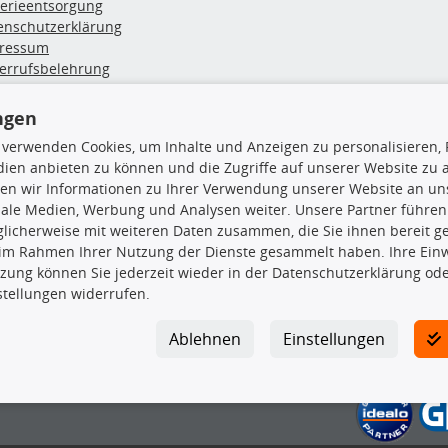
terieentsorgung
enschutzerklärung
ressum
errufsbelehrung
erruf des Vertrags
lung & Versand
ngen
 verwenden Cookies, um Inhalte und Anzeigen zu personalisieren, 
rodukte
TecDoc Inside
ien anbieten zu können und die Zugriffe auf unserer Website zu
en wir Informationen zu Ihrer Verwendung unserer Website an uns
euchtung
iale Medien, Werbung und Analysen weiter. Unsere Partner führen
msbeläge
licherweise mit weiteren Daten zusammen, die Sie ihnen bereit ge
msscheiben
 im Rahmen Ihrer Nutzung der Dienste gesammelt haben. Ihre Einwi
plungssatz
zung können Sie jederzeit wieder in der Datenschutzerklärung ode
Die hier angezeigten Daten insbesond
rlenker
stellungen widerrufen.
lager
Es ist zu unterlassen, die Daten ode
ßdämpfer
TecDoc zu vervielfältigen, zu verbrei
Ablehnen
Einstellungen
lassen. Ein Zuwiderhandeln stellt eine
Bitte prüfen Sie, ob das über unseren O
gesuchten Ersatzteil entspricht.
Gegebenenfalls sind ergänzende Infor