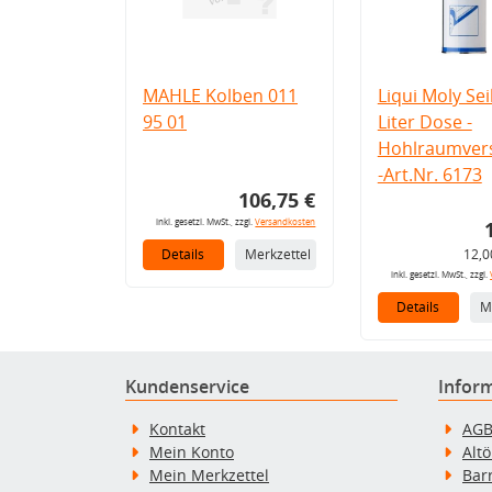
MAHLE Kolben 011
Liqui Moly Seil
95 01
Liter Dose -
Hohlraumvers
-Art.Nr. 6173
106,75 €
inkl. gesetzl. MwSt., zzgl.
Versandkosten
Details
Merkzettel
12,0
inkl. gesetzl. MwSt., zzgl.
Details
M
Kundenservice
Infor
Kontakt
AG
Mein Konto
Alt
Mein Merkzettel
Bar