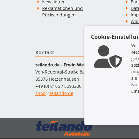
Newsletter
Bat
Reklamationen und
Dat
Rücksendungen
Imp
Wid
Wid
Zah
Cookie-Einstellu
Wir
Kontakt
Top P
Med
geb
Bel
teilando.de - Erwin Weber GmbH
soz
Bre
mög
Von-Reuental-Straße 8a
Bre
sie
85376 Hetzenhausen
Kup
Nut
+49 (0) 8165 / 5093200
Que
Ein
shop@teilando.de
Rad
Sto