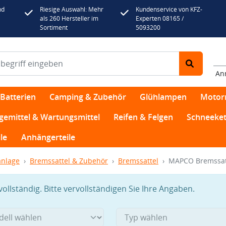
nd
Riesige Auswahl: Mehr
Kundenservice von KFZ-
als 260 Hersteller im
Experten 08165 /
Sortiment
5093200
An
Batterien
Camping & Zubehör
Glühlampen
Motor
egemittel & Wartungsmittel
Reifen & Felgen
Schneeket
le
Anhängerteile
nlage
Bremssattel & Zubehör
Bremssattel
MAPCO Bremssat
llständig. Bitte vervollständigen Sie Ihre Angaben.