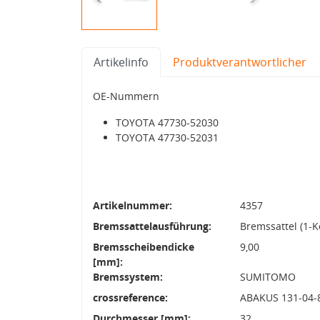
Artikelinfo
Produktverantwortlicher
OE-Nummern
TOYOTA 47730-52030
TOYOTA 47730-52031
Artikelnummer:
4357
Bremssattelausführung:
Bremssattel (1-K
Bremsscheibendicke
9,00
[mm]:
Bremssystem:
SUMITOMO
crossreference:
ABAKUS 131-04-8
Durchmesser [mm]:
32