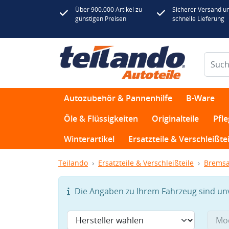
Über 900.000 Artikel zu
Sicherer Versand u
günstigen Preisen
schnelle Lieferung
Autozubehör & Pannenhilfe
B-Ware
Öle & Flüssigkeiten
Originalteile
Pfl
Winterartikel
Ersatzteile & Verschleißtei
Teilando
Ersatzteile & Verschleißteile
Bremsa
Die Angaben zu Ihrem Fahrzeug sind unvo