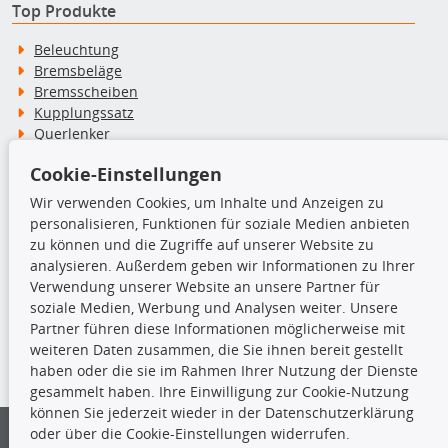
Top Produkte
Beleuchtung
Bremsbeläge
Bremsscheiben
Kupplungssatz
Querlenker
Radlager
Cookie-Einstellungen
Stoßdämpfer
Wir verwenden Cookies, um Inhalte und Anzeigen zu
personalisieren, Funktionen für soziale Medien anbieten
TecDoc Inside
zu können und die Zugriffe auf unserer Website zu
analysieren. Außerdem geben wir Informationen zu Ihrer
Verwendung unserer Website an unsere Partner für
soziale Medien, Werbung und Analysen weiter. Unsere
Partner führen diese Informationen möglicherweise mit
Die hier angezeigten Daten insbesondere die gesamte Datenbank dürfen
weiteren Daten zusammen, die Sie ihnen bereit gestellt
nicht kopiert werden.
haben oder die sie im Rahmen Ihrer Nutzung der Dienste
gesammelt haben. Ihre Einwilligung zur Cookie-Nutzung
Es ist zu unterlassen, die Daten oder die gesamte Datenbank ohne
können Sie jederzeit wieder in der Datenschutzerklärung
vorherige Zustimmung von TecDoc zu vervielfältigen, zu verbreiten
oder über die Cookie-Einstellungen widerrufen.
und/oder diese Handlungen durch Dritte ausführen zu lassen. Ein