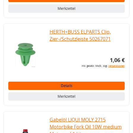
Merkzettel
HERTH+BUSS ELPARTS Clip,
Zier-/Schutzleiste 50267071
1,06 €
inkl. gesetzl. MwSt., zzgl.
Versandkosten
Details
Merkzettel
Gabelöl LIQUI MOLY 2715
Motorbike Fork Oil 10W medium