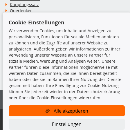
Kupplungssatz
Querlenker
Radlager
Cookie-Einstellungen
Stoßdämpfer
Wir verwenden Cookies, um Inhalte und Anzeigen zu
personalisieren, Funktionen für soziale Medien anbieten
TecDoc Inside
zu können und die Zugriffe auf unserer Website zu
analysieren. Außerdem geben wir Informationen zu Ihrer
Verwendung unserer Website an unsere Partner für
soziale Medien, Werbung und Analysen weiter. Unsere
Partner führen diese Informationen möglicherweise mit
Die hier angezeigten Daten insbesondere die gesamte Datenbank dürfen
weiteren Daten zusammen, die Sie ihnen bereit gestellt
nicht kopiert werden.
haben oder die sie im Rahmen Ihrer Nutzung der Dienste
gesammelt haben. Ihre Einwilligung zur Cookie-Nutzung
Es ist zu unterlassen, die Daten oder die gesamte Datenbank ohne
können Sie jederzeit wieder in der Datenschutzerklärung
vorherige Zustimmung von TecDoc zu vervielfältigen, zu verbreiten
oder über die Cookie-Einstellungen widerrufen.
und/oder diese Handlungen durch Dritte ausführen zu lassen. Ein
Zuwiderhandeln stellt eine Urheberrechtsverletzung dar und wird verfolgt.
Alle akzeptieren
Bitte prüfen Sie, ob das über unseren Onlineshop identifizierte Ersatzteil
auch tatsächlich dem gesuchten Ersatzteil entspricht.
Einstellungen
Gegebenenfalls sind ergänzende Informationen notwendig, um