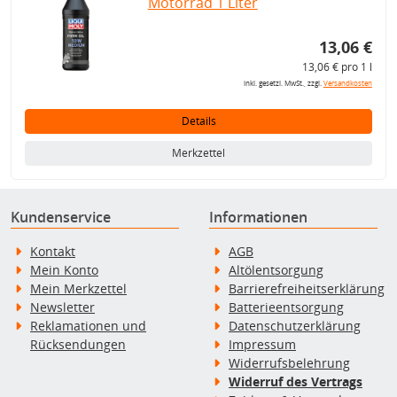
Motorrad 1 Liter
13,06 €
13,06 € pro 1 l
inkl. gesetzl. MwSt., zzgl.
Versandkosten
Details
Merkzettel
Kundenservice
Informationen
Kontakt
AGB
Mein Konto
Altölentsorgung
Mein Merkzettel
Barrierefreiheitserklärung
Newsletter
Batterieentsorgung
Reklamationen und
Datenschutzerklärung
Rücksendungen
Impressum
Widerrufsbelehrung
Widerruf des Vertrags