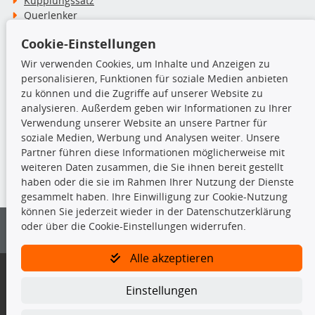
Kupplungssatz
Querlenker
Radlager
Cookie-Einstellungen
Stoßdämpfer
Wir verwenden Cookies, um Inhalte und Anzeigen zu
personalisieren, Funktionen für soziale Medien anbieten
TecDoc Inside
zu können und die Zugriffe auf unserer Website zu
analysieren. Außerdem geben wir Informationen zu Ihrer
Verwendung unserer Website an unsere Partner für
soziale Medien, Werbung und Analysen weiter. Unsere
Partner führen diese Informationen möglicherweise mit
Die hier angezeigten Daten insbesondere die gesamte Datenbank dürfen
weiteren Daten zusammen, die Sie ihnen bereit gestellt
nicht kopiert werden.
haben oder die sie im Rahmen Ihrer Nutzung der Dienste
gesammelt haben. Ihre Einwilligung zur Cookie-Nutzung
Es ist zu unterlassen, die Daten oder die gesamte Datenbank ohne
können Sie jederzeit wieder in der Datenschutzerklärung
vorherige Zustimmung von TecDoc zu vervielfältigen, zu verbreiten
oder über die Cookie-Einstellungen widerrufen.
und/oder diese Handlungen durch Dritte ausführen zu lassen. Ein
Zuwiderhandeln stellt eine Urheberrechtsverletzung dar und wird verfolgt.
Alle akzeptieren
Bitte prüfen Sie, ob das über unseren Onlineshop identifizierte Ersatzteil
auch tatsächlich dem gesuchten Ersatzteil entspricht.
Einstellungen
Gegebenenfalls sind ergänzende Informationen notwendig, um
sicherzustellen, dass das gewählte Ersatzteil auch in das gewünschte