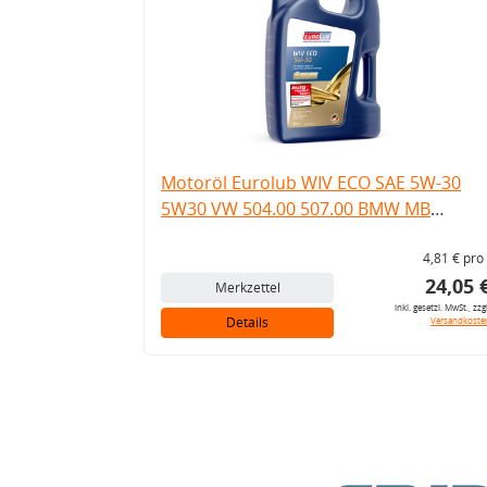
Motoröl Eurolub WIV ECO SAE 5W-30
5W30 VW 504.00 507.00 BMW MB
Longlife 5 Liter
4,81 € pro 
24,05 
Merkzettel
inkl. gesetzl. MwSt., zzg
Details
Versandkoste