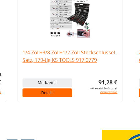
1/4 Zoll+3/8 Zoll+1/2 Zoll Steckschlüssel-
Satz, 179-tlg KS TOOLS 917.0779
l
€
91,28 €
Merkzettel
l.
inkl. gesetzl. MwSt., zzgl.
Details
n
Versandkosten