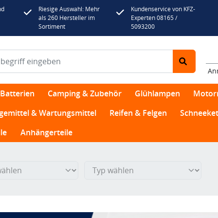
nd
Riesige Auswahl: Mehr
Kundenservice von KFZ-
als 260 Hersteller im
Experten 08165 /
Sortiment
5093200
An
Batterien
Camping & Zubehör
Glühlampen
Motor
egemittel & Wartungsmittel
Reifen & Felgen
Schneeket
le
Anhängerteile