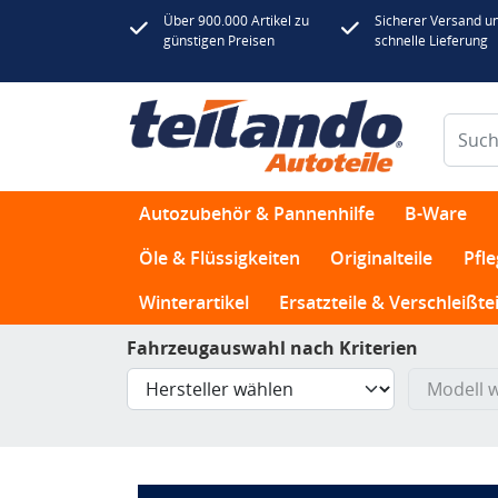
Über 900.000 Artikel zu
Sicherer Versand u
günstigen Preisen
schnelle Lieferung
Autozubehör & Pannenhilfe
B-Ware
Öle & Flüssigkeiten
Originalteile
Pfl
Winterartikel
Ersatzteile & Verschleißtei
Fahrzeugauswahl nach Kriterien