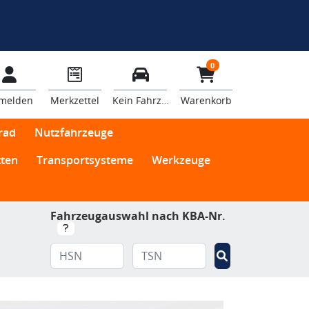
0
melden
Merkzettel
Kein Fahrzeug
Warenkorb
rad
Nutzfahrzeuge
ten
Transportsysteme
Werkzeuge
Fahrzeugauswahl nach KBA-Nr.