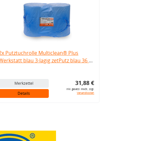
2x Putztuchrolle Multiclean® Plus
Werkstatt blau 3-lagig zetPutz blau 36 x
36 cm
31,88 €
Merkzettel
inkl. gesetzl. MwSt., zzgl.
Details
Versandkosten