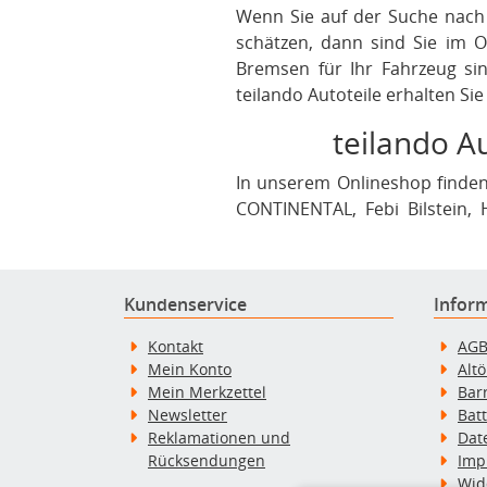
Wenn Sie auf der Suche nach 
schätzen, dann sind Sie im O
Bremsen für Ihr Fahrzeug sin
teilando Autoteile erhalten Si
teilando Au
In unserem Onlineshop finden
CONTINENTAL, Febi Bilstein,
Optimal, SACHS, SONAX, SKF
besonders Wert auf Professio
werden Sie immer bestens bed
Kundenservice
Infor
Kontakt
AG
Mein Konto
Alt
Mein Merkzettel
Bar
Newsletter
Bat
Reklamationen und
Dat
Rücksendungen
Imp
Wid