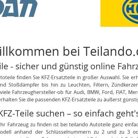
illkommen bei Teilando.
le - sicher und günstig online Fah
oteile finden Sie KFZ-Ersatzteile in großer Auswahl. Sie 
d Stoßdämpfer bis hin zu Leuchten, Filtern, Zündkerz
 viele Fahrzeughersteller-ob für Audi, BMW, Ford, FIAT, Mer
halten Sie die passenden KFZ-Ersatzteile zu äußerst günsti
KFZ-Teile suchen – so einfach geht'
 Ihr Fahrzeug zu finden ist bei teilando Autoteile ganz ein
gmodell anhand der Schlüsselnummern zu 2 und zu 3 o