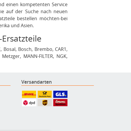
und einen kompetenten Service
 Sie auf der Suche nach neuen
tzteile bestellen möchten-bei
erika und Asien.
-Ersatzteile
, Bosal, Bosch, Brembo, CAR1,
, Metzger, MANN-FILTER, NGK,
o und Zimmermann. Wir legen
nis unserer Angebote. Bei uns
Versandarten