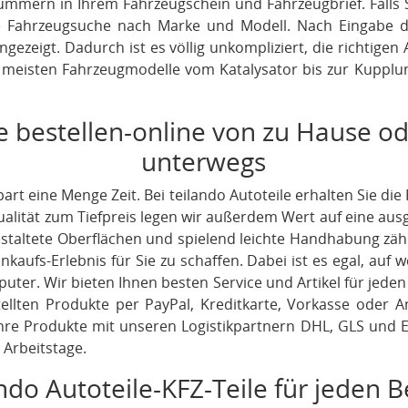
ummern in Ihrem Fahrzeugschein und Fahrzeugbrief. Falls 
ie Fahrzeugsuche nach Marke und Modell. Nach Eingabe 
ngezeigt. Dadurch ist es völlig unkompliziert, die richtigen 
e meisten Fahrzeugmodelle vom Katalysator bis zur Kupplun
e bestellen-online von zu Hause o
unterwegs
part eine Menge Zeit. Bei teilando Autoteile erhalten Sie di
Qualität zum Tiefpreis legen wir außerdem Wert auf eine aus
 gestaltete Oberflächen und spielend leichte Handhabung zä
aufs-Erlebnis für Sie zu schaffen. Dabei ist es egal, auf 
ter. Wir bieten Ihnen besten Service und Artikel für jeden
stellten Produkte per PayPal, Kreditkarte, Vorkasse oder 
re Produkte mit unseren Logistikpartnern DHL, GLS und Em
 Arbeitstage.
ndo Autoteile-KFZ-Teile für jeden B