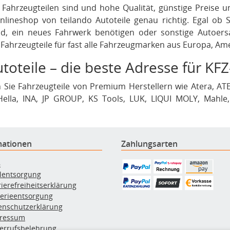
Fahrzeugteilen sind und hohe Qualität, günstige Preise 
nlineshop von teilando Autoteile genau richtig. Egal ob
d, ein neues Fahrwerk benötigen oder sonstige Autoersa
e Fahrzeugteile für fast alle Fahrzeugmarken aus Europa, Am
toteile – die beste Adresse für KFZ
 Sie Fahrzeugteile von Premium Herstellern wie Atera, ATE
 Hella, INA, JP GROUP, KS Tools, LUK, LIQUI MOLY, Mahle
, Textar, Triscan, TRW, VAICO, VALEO, Van Wezel, Vem
nalität und ein ausgezeichnetes Preis-Leistungs-Verhält
ient.
mationen
Zahlungsarten
B
ölentsorgung
rierefreiheitserklärung
terieentsorgung
enschutzerklärung
ressum
errufsbelehrung