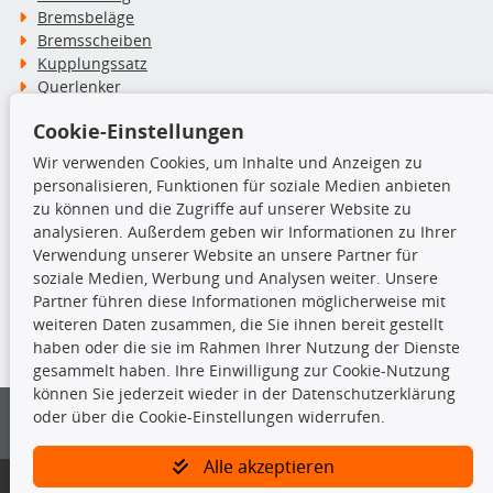
Bremsbeläge
Bremsscheiben
Kupplungssatz
Querlenker
Radlager
Cookie-Einstellungen
Stoßdämpfer
Wir verwenden Cookies, um Inhalte und Anzeigen zu
personalisieren, Funktionen für soziale Medien anbieten
TecDoc Inside
zu können und die Zugriffe auf unserer Website zu
analysieren. Außerdem geben wir Informationen zu Ihrer
Verwendung unserer Website an unsere Partner für
soziale Medien, Werbung und Analysen weiter. Unsere
Partner führen diese Informationen möglicherweise mit
Die hier angezeigten Daten insbesondere die gesamte Datenbank dürfen
weiteren Daten zusammen, die Sie ihnen bereit gestellt
nicht kopiert werden.
haben oder die sie im Rahmen Ihrer Nutzung der Dienste
gesammelt haben. Ihre Einwilligung zur Cookie-Nutzung
Es ist zu unterlassen, die Daten oder die gesamte Datenbank ohne
können Sie jederzeit wieder in der Datenschutzerklärung
vorherige Zustimmung von TecDoc zu vervielfältigen, zu verbreiten
oder über die Cookie-Einstellungen widerrufen.
und/oder diese Handlungen durch Dritte ausführen zu lassen. Ein
Zuwiderhandeln stellt eine Urheberrechtsverletzung dar und wird verfolgt.
Alle akzeptieren
Bitte prüfen Sie, ob das über unseren Onlineshop identifizierte Ersatzteil