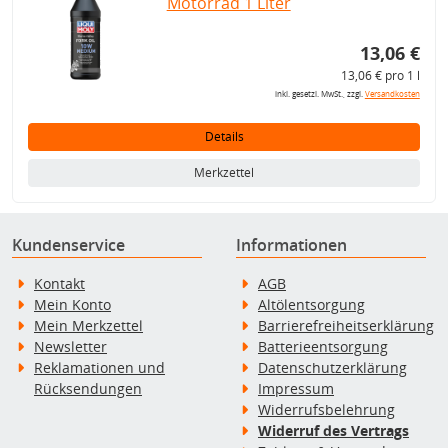
Motorrad 1 Liter
13,06 €
13,06 € pro 1 l
inkl. gesetzl. MwSt., zzgl.
Versandkosten
Details
Merkzettel
Kundenservice
Informationen
Kontakt
AGB
Mein Konto
Altölentsorgung
Mein Merkzettel
Barrierefreiheitserklärung
Newsletter
Batterieentsorgung
Reklamationen und
Datenschutzerklärung
Rücksendungen
Impressum
Widerrufsbelehrung
Widerruf des Vertrags