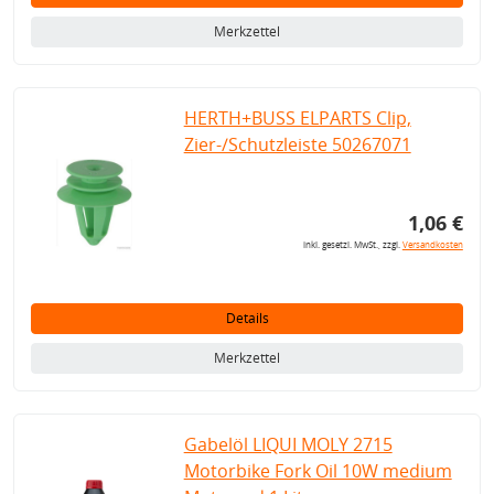
Merkzettel
HERTH+BUSS ELPARTS Clip,
Zier-/Schutzleiste 50267071
1,06 €
inkl. gesetzl. MwSt., zzgl.
Versandkosten
Details
Merkzettel
Gabelöl LIQUI MOLY 2715
Motorbike Fork Oil 10W medium