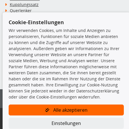
Kupplungssatz
Querlenker
Radlager
Cookie-Einstellungen
Stoßdämpfer
Wir verwenden Cookies, um Inhalte und Anzeigen zu
personalisieren, Funktionen für soziale Medien anbieten
TecDoc Inside
zu können und die Zugriffe auf unserer Website zu
analysieren. Außerdem geben wir Informationen zu Ihrer
Verwendung unserer Website an unsere Partner für
soziale Medien, Werbung und Analysen weiter. Unsere
Partner führen diese Informationen möglicherweise mit
Die hier angezeigten Daten insbesondere die gesamte Datenbank dürfen
weiteren Daten zusammen, die Sie ihnen bereit gestellt
nicht kopiert werden.
haben oder die sie im Rahmen Ihrer Nutzung der Dienste
gesammelt haben. Ihre Einwilligung zur Cookie-Nutzung
Es ist zu unterlassen, die Daten oder die gesamte Datenbank ohne
können Sie jederzeit wieder in der Datenschutzerklärung
vorherige Zustimmung von TecDoc zu vervielfältigen, zu verbreiten
oder über die Cookie-Einstellungen widerrufen.
und/oder diese Handlungen durch Dritte ausführen zu lassen. Ein
Zuwiderhandeln stellt eine Urheberrechtsverletzung dar und wird verfolgt.
Alle akzeptieren
Bitte prüfen Sie, ob das über unseren Onlineshop identifizierte Ersatzteil
auch tatsächlich dem gesuchten Ersatzteil entspricht.
Einstellungen
Gegebenenfalls sind ergänzende Informationen notwendig, um