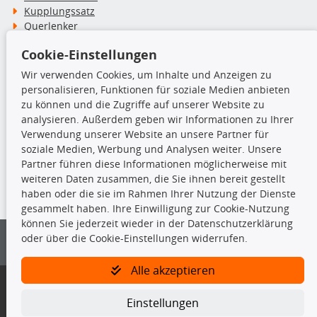
Kupplungssatz
Querlenker
Radlager
Cookie-Einstellungen
Stoßdämpfer
Wir verwenden Cookies, um Inhalte und Anzeigen zu
personalisieren, Funktionen für soziale Medien anbieten
TecDoc Inside
zu können und die Zugriffe auf unserer Website zu
analysieren. Außerdem geben wir Informationen zu Ihrer
Verwendung unserer Website an unsere Partner für
soziale Medien, Werbung und Analysen weiter. Unsere
Partner führen diese Informationen möglicherweise mit
Die hier angezeigten Daten insbesondere die gesamte Datenbank dürfen
weiteren Daten zusammen, die Sie ihnen bereit gestellt
nicht kopiert werden.
haben oder die sie im Rahmen Ihrer Nutzung der Dienste
gesammelt haben. Ihre Einwilligung zur Cookie-Nutzung
Es ist zu unterlassen, die Daten oder die gesamte Datenbank ohne
können Sie jederzeit wieder in der Datenschutzerklärung
vorherige Zustimmung von TecDoc zu vervielfältigen, zu verbreiten
oder über die Cookie-Einstellungen widerrufen.
und/oder diese Handlungen durch Dritte ausführen zu lassen. Ein
Zuwiderhandeln stellt eine Urheberrechtsverletzung dar und wird verfolgt.
Alle akzeptieren
Bitte prüfen Sie, ob das über unseren Onlineshop identifizierte Ersatzteil
auch tatsächlich dem gesuchten Ersatzteil entspricht.
Einstellungen
Gegebenenfalls sind ergänzende Informationen notwendig, um