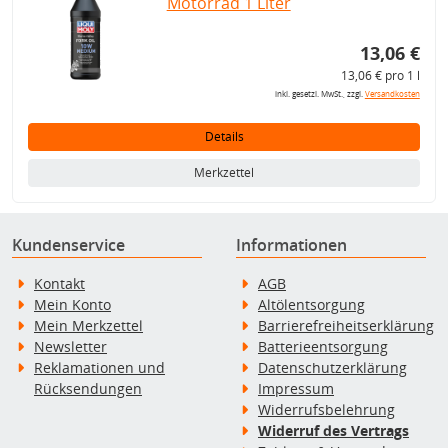
Motorrad 1 Liter
13,06 €
13,06 € pro 1 l
inkl. gesetzl. MwSt., zzgl.
Versandkosten
Details
Merkzettel
Kundenservice
Informationen
Kontakt
AGB
Mein Konto
Altölentsorgung
Mein Merkzettel
Barrierefreiheitserklärung
Newsletter
Batterieentsorgung
Reklamationen und
Datenschutzerklärung
Rücksendungen
Impressum
Widerrufsbelehrung
Widerruf des Vertrags