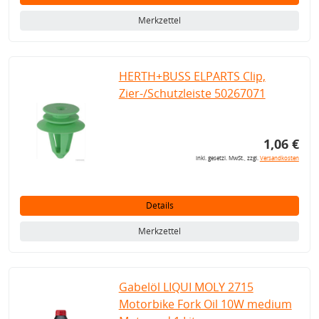
Merkzettel
HERTH+BUSS ELPARTS Clip,
Zier-/Schutzleiste 50267071
1,06 €
inkl. gesetzl. MwSt., zzgl.
Versandkosten
Details
Merkzettel
Gabelöl LIQUI MOLY 2715
Motorbike Fork Oil 10W medium