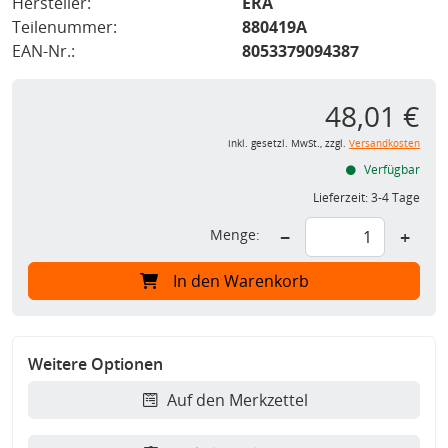
Hersteller:
ERA
Teilenummer:
880419A
EAN-Nr.:
8053379094387
48,01 €
inkl. gesetzl. MwSt., zzgl.
Versandkosten
Verfügbar
Lieferzeit:
3-4 Tage
Menge:
−
+
In den Warenkorb
Weitere Optionen
Auf den Merkzettel