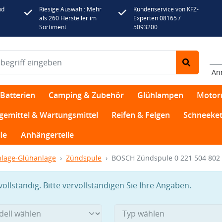
nd
Riesige Auswahl: Mehr
Kundenservice von KFZ-
als 260 Hersteller im
Experten 08165 /
Sortiment
5093200
An
Batterien
Camping & Zubehör
Glühlampen
Motor
egemittel & Wartungsmittel
Reifen & Felgen
Schneeket
le
Anhängerteile
lage-Glühanlage
Zündspule
BOSCH Zündspule 0 221 504 802
llständig. Bitte vervollständigen Sie Ihre Angaben.