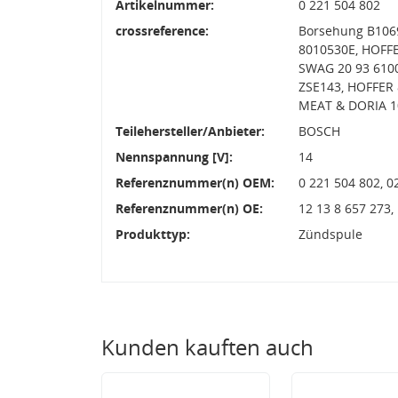
Artikelnummer:
0 221 504 802
crossreference:
Borsehung B1069
8010530E, HOFFE
SWAG 20 93 6100
ZSE143, HOFFER
MEAT & DORIA 10
Teilehersteller/Anbieter:
BOSCH
Nennspannung [V]:
14
Referenznummer(n) OEM:
0 221 504 802, 
Referenznummer(n) OE:
12 13 8 657 273
Produkttyp:
Zündspule
Kunden kauften auch