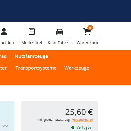
0
melden
Merkzettel
Kein Fahrzeug
Warenkorb
rad
Nutzfahrzeuge
ten
Transportsysteme
Werkzeuge
25,60 €
inkl. gesetzl. MwSt., zzgl.
Versandkosten
Verfügbar