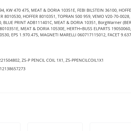
4, KW 470 475, MEAT & DORIA 10351E, FEBI BILSTEIN 36100, HOFF
R 8010530, HOFFER 8010351, TOPRAN 500 959, VEMO V20-70-0028,
, BLUE PRINT ADB111401C, MEAT & DORIA 10351, BorgWarner (BE
 8010351E, MEAT & DORIA 10530E, HERTH+BUSS ELPARTS 19050060,
530, EPS 1.970.475, MAGNETI MARELLI 060717115012, FACET 9.63
0221504802, ZS-P PENCIL COIL 1X1, ZS-PPENCILCOIL1X1
, 12138657273