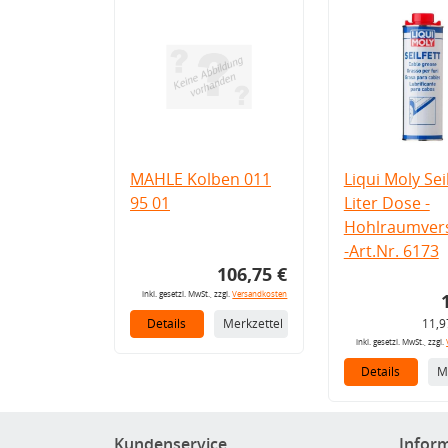
MAHLE Kolben 011
Liqui Moly Seil
95 01
Liter Dose -
Hohlraumvers
-Art.Nr. 6173
106,75 €
inkl. gesetzl. MwSt., zzgl.
Versandkosten
Details
Merkzettel
11,9
inkl. gesetzl. MwSt., zzgl.
Details
M
Kundenservice
Infor