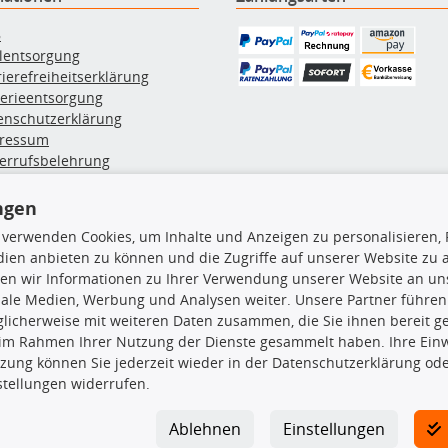
B
ölentsorgung
rierefreiheitserklärung
terieentsorgung
enschutzerklärung
ressum
errufsbelehrung
erruf des Vertrags
lung & Versand
ngen
 verwenden Cookies, um Inhalte und Anzeigen zu personalisieren, 
ien anbieten zu können und die Zugriffe auf unserer Website zu
rodukte
TecDoc Inside
en wir Informationen zu Ihrer Verwendung unserer Website an uns
iale Medien, Werbung und Analysen weiter. Unsere Partner führen
euchtung
licherweise mit weiteren Daten zusammen, die Sie ihnen bereit ge
msbeläge
 im Rahmen Ihrer Nutzung der Dienste gesammelt haben. Ihre Einwi
msscheiben
zung können Sie jederzeit wieder in der Datenschutzerklärung ode
plungssatz
Die hier angezeigten Daten insbesond
stellungen widerrufen.
rlenker
lager
Es ist zu unterlassen, die Daten ode
ßdämpfer
TecDoc zu vervielfältigen, zu verbrei
Ablehnen
Einstellungen
lassen. Ein Zuwiderhandeln stellt eine