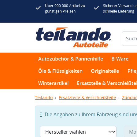
Über 900.000 Artikel zu
Sicherer Versand u
günstigen Preisen
schnelle Lieferung
Autozubehör & Pannenhilfe
B-Ware
Öle & Flüssigkeiten
Originalteile
Pfl
Winterartikel
Ersatzteile & Verschleißtei
Teilando
Ersatzteile & Verschleißteile
Zündan
Die Angaben zu Ihrem Fahrzeug sind unvo