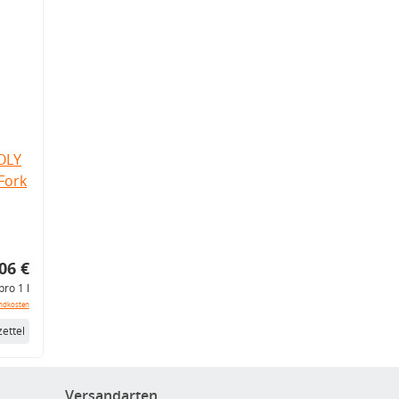
OLY
Fork
06 €
pro 1 l
ndkosten
ettel
Versandarten