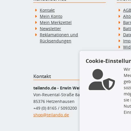
Kontakt
AG
Mein Konto
Alt
Mein Merkzettel
Bar
Newsletter
Bat
Reklamationen und
Dat
Rücksendungen
Imp
Wid
Wid
Zah
Cookie-Einstellu
Wir
Med
Kontakt
Top P
geb
soz
Bel
teilando.de - Erwin Weber GmbH
mög
Bre
Von-Reuental-Straße 8a
sie
Bre
85376 Hetzenhausen
Nut
Kup
+49 (0) 8165 / 5093200
Ein
Que
shop@teilando.de
Rad
Sto