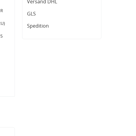
Versand DHL
ER
GLS
RU)
Spedition
75