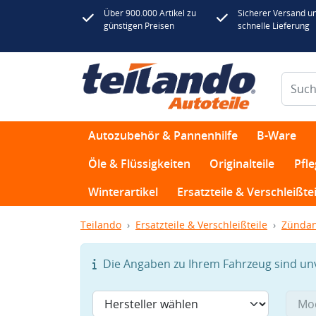
Über 900.000 Artikel zu
Sicherer Versand u
günstigen Preisen
schnelle Lieferung
Autozubehör & Pannenhilfe
B-Ware
Öle & Flüssigkeiten
Originalteile
Pfl
Winterartikel
Ersatzteile & Verschleißtei
Teilando
Ersatzteile & Verschleißteile
Zündan
Die Angaben zu Ihrem Fahrzeug sind unvo