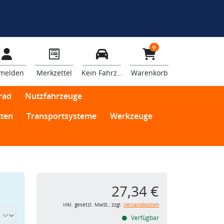
0
melden
Merkzettel
Kein Fahrzeug
Warenkorb
rad
Nutzfahrzeuge
ten
Transportsysteme
Werkzeuge
1
27,34 €
inkl. gesetzl. MwSt., zzgl.
Versandkosten
Verfügbar