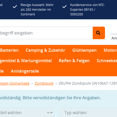
nd
Riesige Auswahl: Mehr
Kundenservice von KFZ-
als 260 Hersteller im
Experten 08165 /
Sortiment
5093200
An
Batterien
Camping & Zubehör
Glühlampen
Motor
egemittel & Wartungsmittel
Reifen & Felgen
Schneeket
le
Anhängerteile
lage-Glühanlage
Zündspule
DELPHI Zündspule GN10647-12B
llständig. Bitte vervollständigen Sie Ihre Angaben.