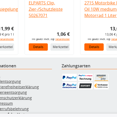
ELPARTS Clip,
2715 Motorbike 
iegelung
Zier-/Schutzleiste
Oil 10W medium
50267071
Motorrad 1 Liter
11,99 €
13,
1,06 €
9 € pro 1 l
13,06 € 
Versandkosten
inkl. gesetzl. MwSt., zzgl.
Versandkosten
inkl. gesetzl. MwSt., zzgl.
Versa
erkzettel
Details
Merkzettel
Details
Merkz
mationen
Zahlungsarten
B
ölentsorgung
rierefreiheitserklärung
terieentsorgung
enschutzerklärung
ressum
errufsbelehrung
erruf des Vertrags