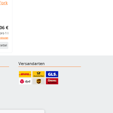
Fork
06 €
pro 1 l
ndkosten
ettel
Versandarten