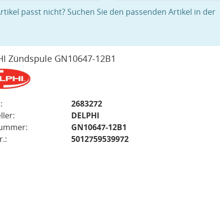
rtikel passt nicht? Suchen Sie den passenden Artikel in der
HI Zündspule GN10647-12B1
:
2683272
ller:
DELPHI
nummer:
GN10647-12B1
.:
5012759539972