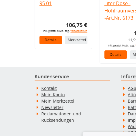
95 01
Liter Dose -
Hohlraumvers
-Art.Nr. 6173
106,75 €
inkl. gesetzl. MwSt., zzgl.
Versandkosten
Details
Merkzettel
11,9
inkl. gesetzl. MwSt., zzgl.
Details
M
Kundenservice
Infor
Kontakt
AG
Mein Konto
Alt
Mein Merkzettel
Bar
Newsletter
Bat
Reklamationen und
Dat
Rücksendungen
Imp
Wid
Wid