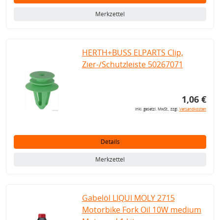
Merkzettel
HERTH+BUSS ELPARTS Clip,
Zier-/Schutzleiste 50267071
1,06 €
inkl. gesetzl. MwSt., zzgl.
Versandkosten
Details
Merkzettel
Gabelöl LIQUI MOLY 2715
Motorbike Fork Oil 10W medium