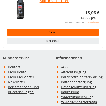
Motorrad 1 Liter
13,06 €
13,06 € pro 1 l
inkl. gesetzl. MwSt., zzgl.
Versandkosten
Details
Merkzettel
Kundenservice
Informationen
Kontakt
AGB
Mein Konto
Altölentsorgung
Mein Merkzettel
Barrierefreiheitserklärung
Newsletter
Batterieentsorgung
Reklamationen und
Datenschutzerklärung
Rücksendungen
Impressum
Widerrufsbelehrung
Widerruf des Vertrags