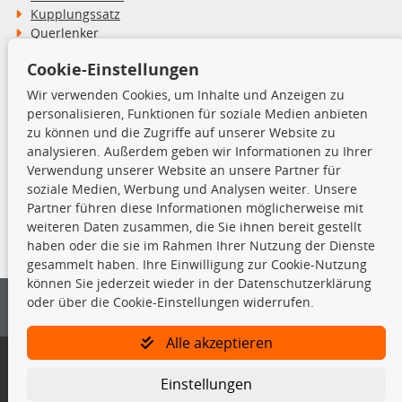
Kupplungssatz
Querlenker
Radlager
Cookie-Einstellungen
Stoßdämpfer
Wir verwenden Cookies, um Inhalte und Anzeigen zu
personalisieren, Funktionen für soziale Medien anbieten
TecDoc Inside
zu können und die Zugriffe auf unserer Website zu
analysieren. Außerdem geben wir Informationen zu Ihrer
Verwendung unserer Website an unsere Partner für
soziale Medien, Werbung und Analysen weiter. Unsere
Partner führen diese Informationen möglicherweise mit
Die hier angezeigten Daten insbesondere die gesamte Datenbank dürfen
weiteren Daten zusammen, die Sie ihnen bereit gestellt
nicht kopiert werden.
haben oder die sie im Rahmen Ihrer Nutzung der Dienste
gesammelt haben. Ihre Einwilligung zur Cookie-Nutzung
Es ist zu unterlassen, die Daten oder die gesamte Datenbank ohne
können Sie jederzeit wieder in der Datenschutzerklärung
vorherige Zustimmung von TecDoc zu vervielfältigen, zu verbreiten
oder über die Cookie-Einstellungen widerrufen.
und/oder diese Handlungen durch Dritte ausführen zu lassen. Ein
Zuwiderhandeln stellt eine Urheberrechtsverletzung dar und wird verfolgt.
Alle akzeptieren
Bitte prüfen Sie, ob das über unseren Onlineshop identifizierte Ersatzteil
auch tatsächlich dem gesuchten Ersatzteil entspricht.
Einstellungen
Gegebenenfalls sind ergänzende Informationen notwendig, um