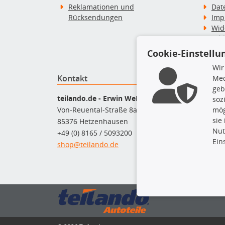
Reklamationen und
Dat
Rücksendungen
Imp
Wid
Wid
Zah
Cookie-Einstellu
Wir
Kontakt
Top P
Med
geb
Bel
teilando.de - Erwin Weber GmbH
soz
Bre
mög
Von-Reuental-Straße 8a
Bre
sie
85376 Hetzenhausen
Kup
Nut
+49 (0) 8165 / 5093200
Que
Ein
shop@teilando.de
Rad
Sto