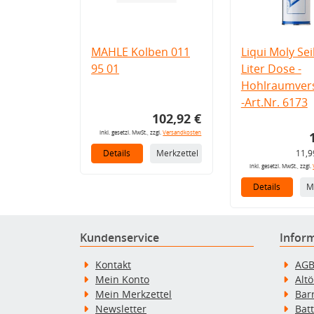
MAHLE Kolben 011
Liqui Moly Seil
95 01
Liter Dose -
Hohlraumvers
-Art.Nr. 6173
102,92 €
inkl. gesetzl. MwSt., zzgl.
Versandkosten
Details
Merkzettel
11,9
inkl. gesetzl. MwSt., zzgl.
Details
M
Kundenservice
Infor
Kontakt
AG
Mein Konto
Alt
Mein Merkzettel
Bar
Newsletter
Bat