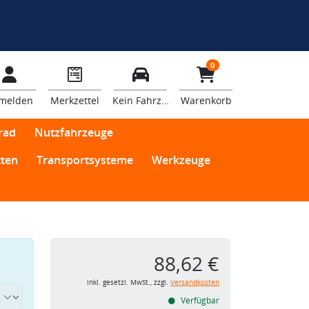
0
melden
Merkzettel
Kein Fahrzeug
Warenkorb
rad
Nutzfahrzeuge
ten
Transportsysteme
Werkzeuge
88,62 €
inkl. gesetzl. MwSt., zzgl.
Versandkosten
Verfügbar