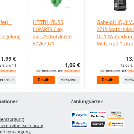
fett 1
HERTH+BUSS
Gabelöl LIQUI M
ELPARTS Clip,
2715 Motorbike 
iegelung
Zier-/Schutzleiste
Oil 10W medium
50267071
Motorrad 1 Liter
11,99 €
13,
1,06 €
9 € pro 1 l
13,06 € 
Versandkosten
inkl. gesetzl. MwSt., zzgl.
Versandkosten
inkl. gesetzl. MwSt., zzgl.
Versa
erkzettel
Details
Merkzettel
Details
Merkz
mationen
Zahlungsarten
B
ölentsorgung
rierefreiheitserklärung
terieentsorgung