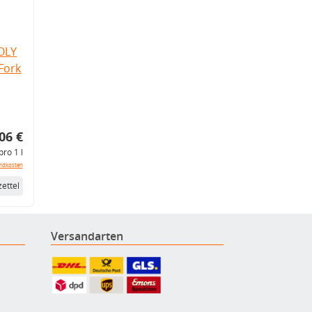
OLY
Fork
06 €
pro 1 l
ndkosten
ettel
Versandarten