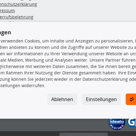
enschutzerklärung
ressum
errufsbelehrung
erruf des Vertrags
lung & Versand
ngen
 verwenden Cookies, um Inhalte und Anzeigen zu personalisieren, 
rodukte
TecDoc Inside
ien anbieten zu können und die Zugriffe auf unserer Website zu
en wir Informationen zu Ihrer Verwendung unserer Website an uns
euchtung
iale Medien, Werbung und Analysen weiter. Unsere Partner führen
msbeläge
licherweise mit weiteren Daten zusammen, die Sie ihnen bereit ge
msscheiben
 im Rahmen Ihrer Nutzung der Dienste gesammelt haben. Ihre Einwi
plungssatz
zung können Sie jederzeit wieder in der Datenschutzerklärung ode
Die hier angezeigten Daten insbesond
rlenker
stellungen widerrufen.
lager
Es ist zu unterlassen, die Daten ode
ßdämpfer
TecDoc zu vervielfältigen, zu verbrei
Ablehnen
Einstellungen
lassen. Ein Zuwiderhandeln stellt eine
Bitte prüfen Sie, ob das über unseren O
gesuchten Ersatzteil entspricht.
Gegebenenfalls sind ergänzende Infor
gewählte Ersatzteil auch in das gewüns