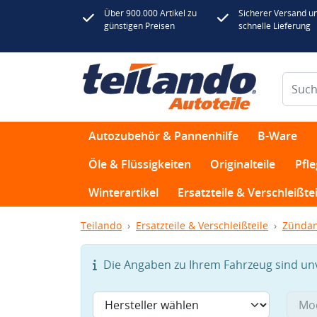
Über 900.000 Artikel zu
Sicherer Versand u
günstigen Preisen
schnelle Lieferung
Autozubehör & Pannenhilfe
B-Ware
Öle & Flüssigkeiten
Originalteile
Pfl
Winterartikel
Ersatzteile & Verschleißtei
Teilando
Ersatzteile & Verschleißteile
Zündan
Die Angaben zu Ihrem Fahrzeug sind unvo