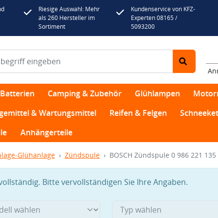
nd
Riesige Auswahl: Mehr
Kundenservice von KFZ-
als 260 Hersteller im
Experten 08165 /
Sortiment
5093200
An
Batterien
Camping & Zubehör
Glühlampen
Motor
egemittel & Wartungsmittel
Reifen & Felgen
Schneeket
le
Anhängerteile
lage-Glühanlage
Zündspule
BOSCH Zündspule 0 986 221 135
llständig. Bitte vervollständigen Sie Ihre Angaben.