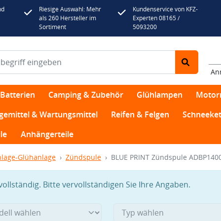
nd
Riesige Auswahl: Mehr
Kundenservice von KFZ-
als 260 Hersteller im
Experten 08165 /
Sortiment
5093200
An
Batterien
Camping & Zubehör
Glühlampen
Motor
egemittel & Wartungsmittel
Reifen & Felgen
Schneeket
le
Anhängerteile
lage-Glühanlage
Zündspule
BLUE PRINT Zündspule ADBP140
llständig. Bitte vervollständigen Sie Ihre Angaben.