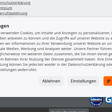
enschutzerklärung
ressum
errufsbelehrung
erruf des Vertrags
lung & Versand
ngen
 verwenden Cookies, um Inhalte und Anzeigen zu personalisieren, 
rodukte
TecDoc Inside
ien anbieten zu können und die Zugriffe auf unserer Website zu
en wir Informationen zu Ihrer Verwendung unserer Website an uns
euchtung
iale Medien, Werbung und Analysen weiter. Unsere Partner führen
msbeläge
licherweise mit weiteren Daten zusammen, die Sie ihnen bereit ge
msscheiben
 im Rahmen Ihrer Nutzung der Dienste gesammelt haben. Ihre Einwi
plungssatz
zung können Sie jederzeit wieder in der Datenschutzerklärung ode
Die hier angezeigten Daten insbesond
rlenker
stellungen widerrufen.
lager
Es ist zu unterlassen, die Daten ode
ßdämpfer
TecDoc zu vervielfältigen, zu verbrei
Ablehnen
Einstellungen
lassen. Ein Zuwiderhandeln stellt eine
Bitte prüfen Sie, ob das über unseren O
gesuchten Ersatzteil entspricht.
Gegebenenfalls sind ergänzende Infor
gewählte Ersatzteil auch in das gewüns