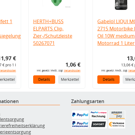
fett 1
HERTH+BUSS
Gabelöl LIQUI M
ELPARTS Clip,
2715 Motorbike 
iegelung
Zier-/Schutzleiste
Oil 10W medium
50267071
Motorrad 1 Liter
11,97 €
13,
1,06 €
7 € pro 1 l
13,06 € 
Versandkosten
inkl. gesetzl. MwSt., zzgl.
Versandkosten
inkl. gesetzl. MwSt., zzgl.
Versa
erkzettel
Details
Merkzettel
Details
Merkz
mationen
Zahlungsarten
B
ölentsorgung
rierefreiheitserklärung
terieentsorgung