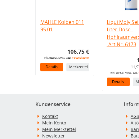
MAHLE Kolben 011
Liqui Moly Seil
95 01
Liter Dose -
Hohlraumvers
-Art.Nr. 6173
106,75 €
inkl. gesetzl. MwSt., zzgl.
Versandkosten
Details
Merkzettel
11,9
inkl. gesetzl. MwSt., zzgl.
Details
M
Kundenservice
Infor
Kontakt
AG
Mein Konto
Alt
Mein Merkzettel
Bar
Newsletter
Bat