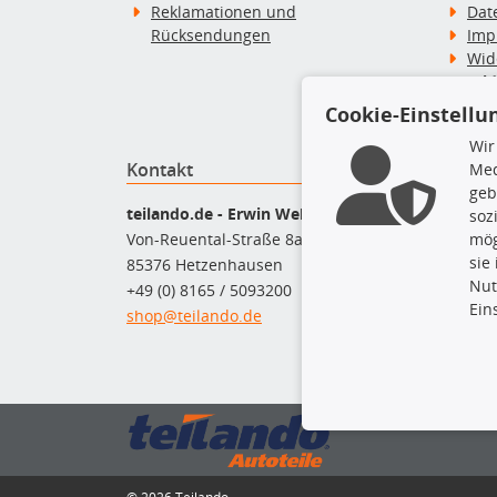
Reklamationen und
Dat
Rücksendungen
Imp
Wid
Wid
Zah
Cookie-Einstellu
Wir
Kontakt
Top P
Med
geb
Bel
teilando.de - Erwin Weber GmbH
soz
Bre
mög
Von-Reuental-Straße 8a
Bre
sie
85376 Hetzenhausen
Kup
Nut
+49 (0) 8165 / 5093200
Que
Ein
shop@teilando.de
Rad
Sto