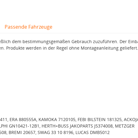
Passende Fahrzeuge
hließlich dem bestimmungsgemäßen Gebrauch zuzuführen. Der Ein
en. Produkte werden in der Regel ohne Montageanleitung geliefert
11, ERA 880555A, KAMOKA 7120105, FEBI BILSTEIN 181325, ACKOJ
ELPHI GN10421-12B1, HERTH+BUSS JAKOPARTS J5374008, METZGER
508, BREMI 20657, SWAG 33 10 8196, LUCAS DMB5012