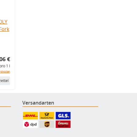
OLY
Fork
06 €
pro 1 l
ndkosten
ettel
Versandarten