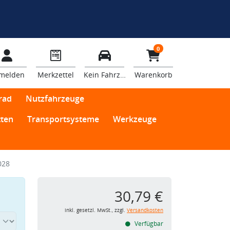
0
melden
Merkzettel
Kein Fahrzeug
Warenkorb
rad
Nutzfahrzeuge
ten
Transportsysteme
Werkzeuge
028
30,79 €
inkl. gesetzl. MwSt., zzgl.
Versandkosten
Verfügbar