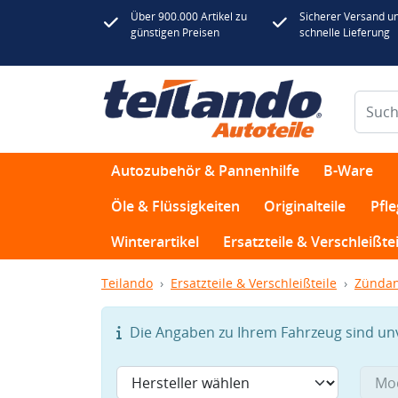
Über 900.000 Artikel zu
Sicherer Versand u
günstigen Preisen
schnelle Lieferung
Autozubehör & Pannenhilfe
B-Ware
Öle & Flüssigkeiten
Originalteile
Pfl
Winterartikel
Ersatzteile & Verschleißtei
Teilando
Ersatzteile & Verschleißteile
Zündan
Die Angaben zu Ihrem Fahrzeug sind unvo