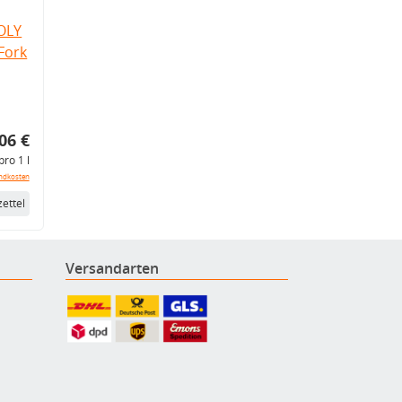
OLY
Fork
06 €
pro 1 l
ndkosten
ettel
Versandarten