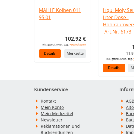
MAHLE Kolben 011
Liqui Moly Seil
95 01
Liter Dose -
Hohlraumvers
-Art.Nr. 6173
102,92 €
inkl. gesetzl. MwSt., zzgl.
Versandkosten
Details
Merkzettel
11,9
inkl. gesetzl. MwSt., zzgl.
Details
M
Kundenservice
Infor
Kontakt
AG
Mein Konto
Alt
Mein Merkzettel
Bar
Newsletter
Bat
Reklamationen und
Dat
Rücksendungen
Imp