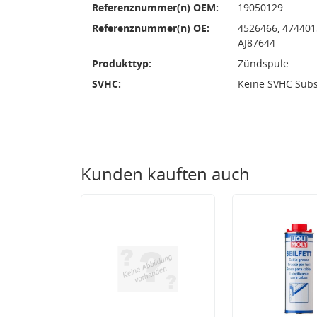
Referenznummer(n) OEM:
19050129
Referenznummer(n) OE:
4526466, 4744015
AJ87644
Produkttyp:
Zündspule
SVHC:
Keine SVHC Sub
Kunden kauften auch