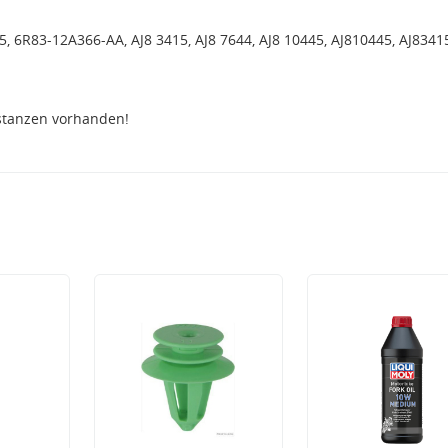
, 6R83-12A366-AA, AJ8 3415, AJ8 7644, AJ8 10445, AJ810445, AJ83415
stanzen vorhanden!