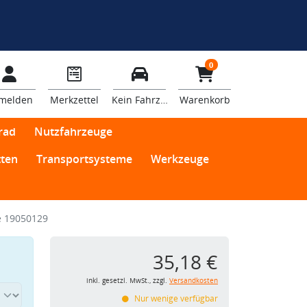
0
melden
Merkzettel
Kein Fahrzeug
Warenkorb
rad
Nutzfahrzeuge
ten
Transportsysteme
Werkzeuge
 19050129
35,18 €
inkl. gesetzl. MwSt., zzgl.
Versandkosten
Nur wenige verfügbar