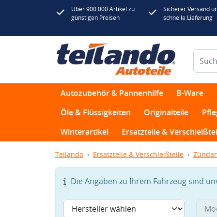
Über 900.000 Artikel zu
Sicherer Versand u
günstigen Preisen
schnelle Lieferung
Autozubehör & Pannenhilfe
B-Ware
Öle & Flüssigkeiten
Originalteile
Pfl
Winterartikel
Ersatzteile & Verschleißtei
Teilando
Ersatzteile & Verschleißteile
Zündan
Die Angaben zu Ihrem Fahrzeug sind unvo