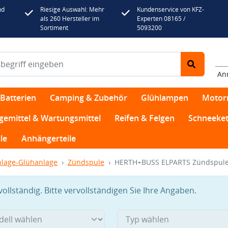
nd
Riesige Auswahl: Mehr
Kundenservice von KFZ-
als 260 Hersteller im
Experten 08165 /
Sortiment
5093200
An
Batterien
Camping & Zubehör
Glühlampen
Motor
egemittel & Wartungsmittel
Reifen & Felgen
Schneeket
le
Anhängerteile
lage-Glühanlage
Zündspule
HERTH+BUSS ELPARTS Zündspule
llständig. Bitte vervollständigen Sie Ihre Angaben.