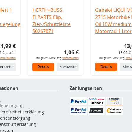
fett 1
HERTH+BUSS
Gabelöl LIQUI M
ELPARTS Clip,
2715 Motorbike 
iegelung
Zier-/Schutzleiste
Oil 10W medium
50267071
Motorrad 1 Liter
11,99 €
13,
1,06 €
9 € pro 1 l
13,06 € 
Versandkosten
inkl. gesetzl. MwSt., zzgl.
Versandkosten
inkl. gesetzl. MwSt., zzgl.
Versa
erkzettel
Details
Merkzettel
Details
Merkz
mationen
Zahlungsarten
B
ölentsorgung
rierefreiheitserklärung
terieentsorgung
enschutzerklärung
ressum