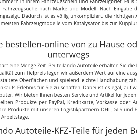
ummern in Ihrem Fahrzeugschein und Fahrzeugbrief. Falls 
ie Fahrzeugsuche nach Marke und Modell. Nach Eingabe 
ngezeigt. Dadurch ist es völlig unkompliziert, die richtigen 
e meisten Fahrzeugmodelle vom Katalysator bis zur Kupplun
e bestellen-online von zu Hause o
unterwegs
part eine Menge Zeit. Bei teilando Autoteile erhalten Sie di
Qualität zum Tiefpreis legen wir außerdem Wert auf eine aus
 gestaltete Oberflächen und spielend leichte Handhabung zä
aufs-Erlebnis für Sie zu schaffen. Dabei ist es egal, auf 
ter. Wir bieten Ihnen besten Service und Artikel für jeden
stellten Produkte per PayPal, Kreditkarte, Vorkasse oder 
re Produkte mit unseren Logistikpartnern DHL, GLS und Em
 Arbeitstage.
ndo Autoteile-KFZ-Teile für jeden B