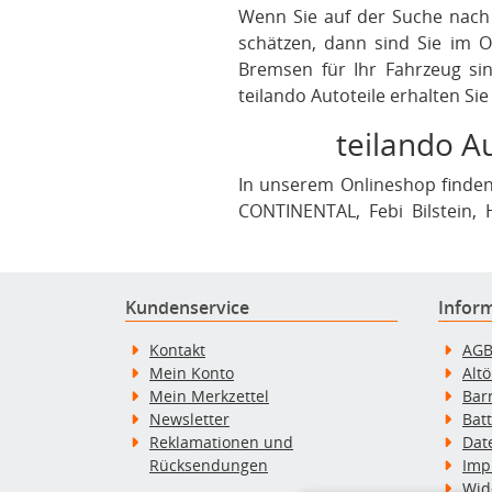
Wenn Sie auf der Suche nach 
schätzen, dann sind Sie im O
Bremsen für Ihr Fahrzeug sin
teilando Autoteile erhalten Si
teilando Au
In unserem Onlineshop finden
CONTINENTAL, Febi Bilstein,
Optimal, SACHS, SONAX, SKF
besonders Wert auf Professio
werden Sie immer bestens bed
Kundenservice
Infor
Kontakt
AG
Mein Konto
Alt
Mein Merkzettel
Bar
Newsletter
Bat
Reklamationen und
Dat
Rücksendungen
Imp
Wid