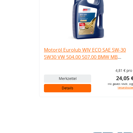
Motoröl Eurolub WIV ECO SAE 5W-30
5W30 VW 504.00 507.00 BMW MB
Longlife 5 Liter
4,81 € pro 
24,05 
Merkzettel
inkl. gesetzl. MwSt., zzg
Details
Versandkoste