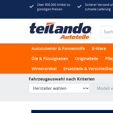
Über 900.000 Artikel zu
Sicherer Versand u
günstigen Preisen
schnelle Lieferung
Autozubehör & Pannenhilfe
B-Ware
Öle & Flüssigkeiten
Originalteile
Pfl
Winterartikel
Ersatzteile & Verschleißtei
Fahrzeugauswahl nach Kriterien