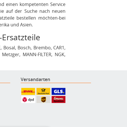
und einen kompetenten Service
 Sie auf der Suche nach neuen
tzteile bestellen möchten-bei
erika und Asien.
-Ersatzteile
, Bosal, Bosch, Brembo, CAR1,
, Metzger, MANN-FILTER, NGK,
o und Zimmermann. Wir legen
nis unserer Angebote. Bei uns
Versandarten