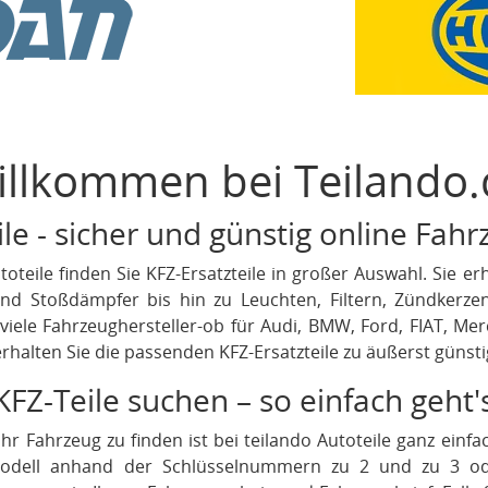
illkommen bei Teilando.
le - sicher und günstig online Fah
oteile finden Sie KFZ-Ersatzteile in großer Auswahl. Sie 
d Stoßdämpfer bis hin zu Leuchten, Filtern, Zündkerz
 viele Fahrzeughersteller-ob für Audi, BMW, Ford, FIAT, Mer
halten Sie die passenden KFZ-Ersatzteile zu äußerst günsti
KFZ-Teile suchen – so einfach geht'
 Ihr Fahrzeug zu finden ist bei teilando Autoteile ganz ein
gmodell anhand der Schlüsselnummern zu 2 und zu 3 o