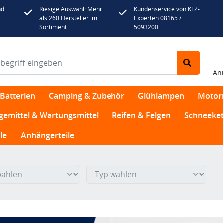
nd
Riesige Auswahl: Mehr
Kundenservice von KFZ-
als 260 Hersteller im
Experten 08165 /
Sortiment
5093200
An
Batterien
Camping & Zubehör
Glühlampen
Motor
egemittel & Wartungsmittel
Reifen & Felgen
Schneeket
le
Anhängerteile