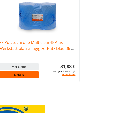
2x Putztuchrolle Multiclean® Plus
Werkstatt blau 3-lagig zetPutz blau 36 x
36 cm
31,88 €
Merkzettel
inkl. gesetzl. MwSt., zzgl.
Details
Versandkosten