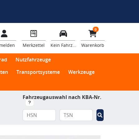
0
melden
Merkzettel
Kein Fahrzeug
Warenkorb
rad
Nutzfahrzeuge
ten
Transportsysteme
Werkzeuge
Fahrzeugauswahl nach KBA-Nr.