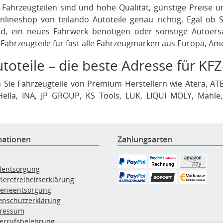
Fahrzeugteilen sind und hohe Qualität, günstige Preise 
nlineshop von teilando Autoteile genau richtig. Egal ob
d, ein neues Fahrwerk benötigen oder sonstige Autoersa
e Fahrzeugteile für fast alle Fahrzeugmarken aus Europa, Am
toteile – die beste Adresse für KFZ
 Sie Fahrzeugteile von Premium Herstellern wie Atera, ATE
 Hella, INA, JP GROUP, KS Tools, LUK, LIQUI MOLY, Mahle
, Textar, Triscan, TRW, VAICO, VALEO, Van Wezel, Vem
nalität und ein ausgezeichnetes Preis-Leistungs-Verhält
ient.
mationen
Zahlungsarten
B
ölentsorgung
rierefreiheitserklärung
terieentsorgung
enschutzerklärung
ressum
errufsbelehrung