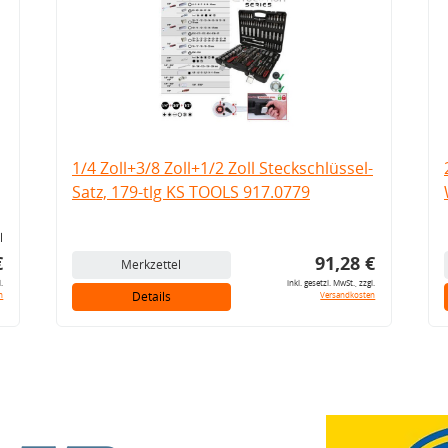
1/4 Zoll+3/8 Zoll+1/2 Zoll Steckschlüssel-
Satz, 179-tlg KS TOOLS 917.0779
l
€
91,28 €
Merkzettel
l.
inkl. gesetzl. MwSt., zzgl.
Details
n
Versandkosten