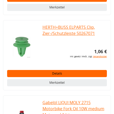
Merkzettel
HERTH+BUSS ELPARTS Clip,
Zier-/Schutzleiste 50267071
1,06 €
inkl. gesetzl. MwSt., zzgl.
Versandkosten
Details
Merkzettel
Gabelöl LIQUI MOLY 2715
Motorbike Fork Oil 10W medium