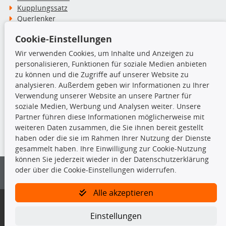
Kupplungssatz
Querlenker
Radlager
Cookie-Einstellungen
Stoßdämpfer
Wir verwenden Cookies, um Inhalte und Anzeigen zu
personalisieren, Funktionen für soziale Medien anbieten
TecDoc Inside
zu können und die Zugriffe auf unserer Website zu
analysieren. Außerdem geben wir Informationen zu Ihrer
Verwendung unserer Website an unsere Partner für
soziale Medien, Werbung und Analysen weiter. Unsere
Partner führen diese Informationen möglicherweise mit
Die hier angezeigten Daten insbesondere die gesamte Datenbank dürfen
weiteren Daten zusammen, die Sie ihnen bereit gestellt
nicht kopiert werden.
haben oder die sie im Rahmen Ihrer Nutzung der Dienste
gesammelt haben. Ihre Einwilligung zur Cookie-Nutzung
Es ist zu unterlassen, die Daten oder die gesamte Datenbank ohne
können Sie jederzeit wieder in der Datenschutzerklärung
vorherige Zustimmung von TecDoc zu vervielfältigen, zu verbreiten
oder über die Cookie-Einstellungen widerrufen.
und/oder diese Handlungen durch Dritte ausführen zu lassen. Ein
Zuwiderhandeln stellt eine Urheberrechtsverletzung dar und wird verfolgt.
Alle akzeptieren
Bitte prüfen Sie, ob das über unseren Onlineshop identifizierte Ersatzteil
auch tatsächlich dem gesuchten Ersatzteil entspricht.
Einstellungen
Gegebenenfalls sind ergänzende Informationen notwendig, um