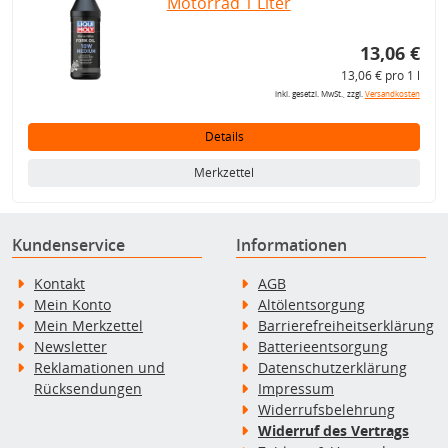
Motorrad 1 Liter
13,06 €
13,06 € pro 1 l
inkl. gesetzl. MwSt., zzgl.
Versandkosten
Details
Merkzettel
Kundenservice
Informationen
Kontakt
AGB
Mein Konto
Altölentsorgung
Mein Merkzettel
Barrierefreiheitserklärung
Newsletter
Batterieentsorgung
Reklamationen und
Datenschutzerklärung
Rücksendungen
Impressum
Widerrufsbelehrung
Widerruf des Vertrags