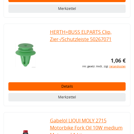
Merkzettel
HERTH+BUSS ELPARTS Clip,
Zier-/Schutzleiste 50267071
1,06 €
inkl. gesetzl. MwSt., zzgl.
Versandkosten
Details
Merkzettel
Gabelöl LIQUI MOLY 2715
Motorbike Fork Oil 10W medium