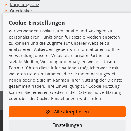
Kupplungssatz
Querlenker
Radlager
Cookie-Einstellungen
Stoßdämpfer
Wir verwenden Cookies, um Inhalte und Anzeigen zu
personalisieren, Funktionen für soziale Medien anbieten
TecDoc Inside
zu können und die Zugriffe auf unserer Website zu
analysieren. Außerdem geben wir Informationen zu Ihrer
Verwendung unserer Website an unsere Partner für
soziale Medien, Werbung und Analysen weiter. Unsere
Partner führen diese Informationen möglicherweise mit
Die hier angezeigten Daten insbesondere die gesamte Datenbank dürfen
weiteren Daten zusammen, die Sie ihnen bereit gestellt
nicht kopiert werden.
haben oder die sie im Rahmen Ihrer Nutzung der Dienste
gesammelt haben. Ihre Einwilligung zur Cookie-Nutzung
Es ist zu unterlassen, die Daten oder die gesamte Datenbank ohne
können Sie jederzeit wieder in der Datenschutzerklärung
vorherige Zustimmung von TecDoc zu vervielfältigen, zu verbreiten
oder über die Cookie-Einstellungen widerrufen.
und/oder diese Handlungen durch Dritte ausführen zu lassen. Ein
Zuwiderhandeln stellt eine Urheberrechtsverletzung dar und wird verfolgt.
Alle akzeptieren
Bitte prüfen Sie, ob das über unseren Onlineshop identifizierte Ersatzteil
auch tatsächlich dem gesuchten Ersatzteil entspricht.
Einstellungen
Gegebenenfalls sind ergänzende Informationen notwendig, um