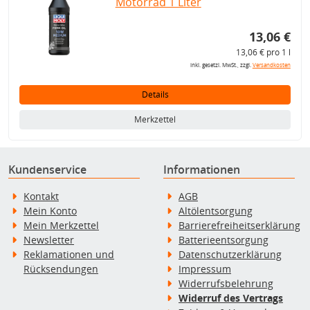
Motorrad 1 Liter
13,06 €
13,06 € pro 1 l
inkl. gesetzl. MwSt., zzgl.
Versandkosten
Details
Merkzettel
Kundenservice
Informationen
Kontakt
AGB
Mein Konto
Altölentsorgung
Mein Merkzettel
Barrierefreiheitserklärung
Newsletter
Batterieentsorgung
Reklamationen und
Datenschutzerklärung
Rücksendungen
Impressum
Widerrufsbelehrung
Widerruf des Vertrags