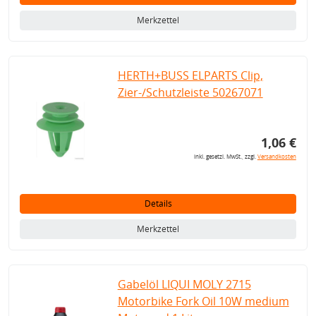
Merkzettel
HERTH+BUSS ELPARTS Clip,
Zier-/Schutzleiste 50267071
1,06 €
inkl. gesetzl. MwSt., zzgl.
Versandkosten
Details
Merkzettel
Gabelöl LIQUI MOLY 2715
Motorbike Fork Oil 10W medium