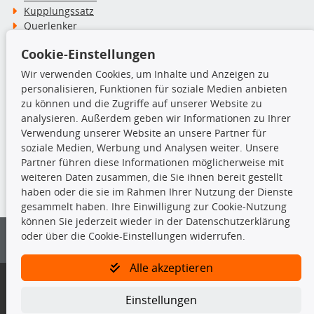
Kupplungssatz
Querlenker
Radlager
Cookie-Einstellungen
Stoßdämpfer
Wir verwenden Cookies, um Inhalte und Anzeigen zu
personalisieren, Funktionen für soziale Medien anbieten
TecDoc Inside
zu können und die Zugriffe auf unserer Website zu
analysieren. Außerdem geben wir Informationen zu Ihrer
Verwendung unserer Website an unsere Partner für
soziale Medien, Werbung und Analysen weiter. Unsere
Partner führen diese Informationen möglicherweise mit
Die hier angezeigten Daten insbesondere die gesamte Datenbank dürfen
weiteren Daten zusammen, die Sie ihnen bereit gestellt
nicht kopiert werden.
haben oder die sie im Rahmen Ihrer Nutzung der Dienste
gesammelt haben. Ihre Einwilligung zur Cookie-Nutzung
Es ist zu unterlassen, die Daten oder die gesamte Datenbank ohne
können Sie jederzeit wieder in der Datenschutzerklärung
vorherige Zustimmung von TecDoc zu vervielfältigen, zu verbreiten
oder über die Cookie-Einstellungen widerrufen.
und/oder diese Handlungen durch Dritte ausführen zu lassen. Ein
Zuwiderhandeln stellt eine Urheberrechtsverletzung dar und wird verfolgt.
Alle akzeptieren
Bitte prüfen Sie, ob das über unseren Onlineshop identifizierte Ersatzteil
auch tatsächlich dem gesuchten Ersatzteil entspricht.
Einstellungen
Gegebenenfalls sind ergänzende Informationen notwendig, um