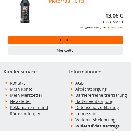
Motorrad 1 Liter
13,06 €
13,06 € pro 1 l
inkl. gesetzl. MwSt., zzgl.
Versandkosten
Details
Merkzettel
Kundenservice
Informationen
Kontakt
AGB
Mein Konto
Altölentsorgung
Mein Merkzettel
Barrierefreiheitserklärung
Newsletter
Batterieentsorgung
Reklamationen und
Datenschutzerklärung
Rücksendungen
Impressum
Widerrufsbelehrung
Widerruf des Vertrags