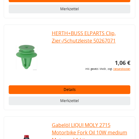
Merkzettel
HERTH+BUSS ELPARTS Clip,
Zier-/Schutzleiste 50267071
1,06 €
inkl. gesetzl. MwSt., zzgl.
Versandkosten
Details
Merkzettel
Gabelöl LIQUI MOLY 2715
Motorbike Fork Oil 10W medium