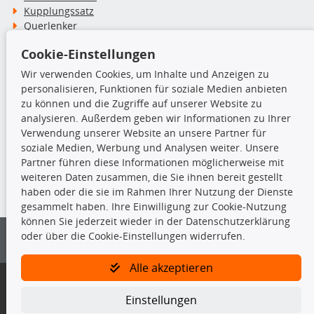
Kupplungssatz
Querlenker
Radlager
Cookie-Einstellungen
Stoßdämpfer
Wir verwenden Cookies, um Inhalte und Anzeigen zu
personalisieren, Funktionen für soziale Medien anbieten
TecDoc Inside
zu können und die Zugriffe auf unserer Website zu
analysieren. Außerdem geben wir Informationen zu Ihrer
Verwendung unserer Website an unsere Partner für
soziale Medien, Werbung und Analysen weiter. Unsere
Partner führen diese Informationen möglicherweise mit
Die hier angezeigten Daten insbesondere die gesamte Datenbank dürfen
weiteren Daten zusammen, die Sie ihnen bereit gestellt
nicht kopiert werden.
haben oder die sie im Rahmen Ihrer Nutzung der Dienste
gesammelt haben. Ihre Einwilligung zur Cookie-Nutzung
Es ist zu unterlassen, die Daten oder die gesamte Datenbank ohne
können Sie jederzeit wieder in der Datenschutzerklärung
vorherige Zustimmung von TecDoc zu vervielfältigen, zu verbreiten
oder über die Cookie-Einstellungen widerrufen.
und/oder diese Handlungen durch Dritte ausführen zu lassen. Ein
Zuwiderhandeln stellt eine Urheberrechtsverletzung dar und wird verfolgt.
Alle akzeptieren
Bitte prüfen Sie, ob das über unseren Onlineshop identifizierte Ersatzteil
auch tatsächlich dem gesuchten Ersatzteil entspricht.
Einstellungen
Gegebenenfalls sind ergänzende Informationen notwendig, um