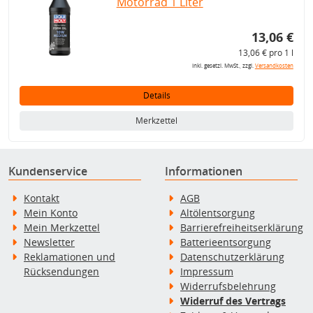
Motorrad 1 Liter
13,06 €
13,06 € pro 1 l
inkl. gesetzl. MwSt., zzgl.
Versandkosten
Details
Merkzettel
Kundenservice
Informationen
Kontakt
AGB
Mein Konto
Altölentsorgung
Mein Merkzettel
Barrierefreiheitserklärung
Newsletter
Batterieentsorgung
Reklamationen und
Datenschutzerklärung
Rücksendungen
Impressum
Widerrufsbelehrung
Widerruf des Vertrags