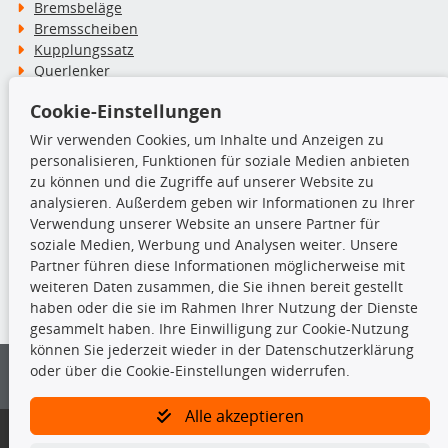
Bremsbeläge
Bremsscheiben
Kupplungssatz
Querlenker
Radlager
Cookie-Einstellungen
Stoßdämpfer
Wir verwenden Cookies, um Inhalte und Anzeigen zu
personalisieren, Funktionen für soziale Medien anbieten
TecDoc Inside
zu können und die Zugriffe auf unserer Website zu
analysieren. Außerdem geben wir Informationen zu Ihrer
Verwendung unserer Website an unsere Partner für
soziale Medien, Werbung und Analysen weiter. Unsere
Partner führen diese Informationen möglicherweise mit
Die hier angezeigten Daten insbesondere die gesamte Datenbank dürfen
weiteren Daten zusammen, die Sie ihnen bereit gestellt
nicht kopiert werden.
haben oder die sie im Rahmen Ihrer Nutzung der Dienste
gesammelt haben. Ihre Einwilligung zur Cookie-Nutzung
Es ist zu unterlassen, die Daten oder die gesamte Datenbank ohne
können Sie jederzeit wieder in der Datenschutzerklärung
vorherige Zustimmung von TecDoc zu vervielfältigen, zu verbreiten
oder über die Cookie-Einstellungen widerrufen.
und/oder diese Handlungen durch Dritte ausführen zu lassen. Ein
Zuwiderhandeln stellt eine Urheberrechtsverletzung dar und wird verfolgt.
Alle akzeptieren
Bitte prüfen Sie, ob das über unseren Onlineshop identifizierte Ersatzteil
auch tatsächlich dem gesuchten Ersatzteil entspricht.