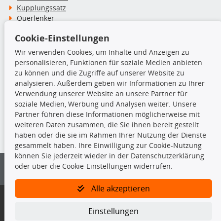
Kupplungssatz
Querlenker
Radlager
Cookie-Einstellungen
Stoßdämpfer
Wir verwenden Cookies, um Inhalte und Anzeigen zu
personalisieren, Funktionen für soziale Medien anbieten
TecDoc Inside
zu können und die Zugriffe auf unserer Website zu
analysieren. Außerdem geben wir Informationen zu Ihrer
Verwendung unserer Website an unsere Partner für
soziale Medien, Werbung und Analysen weiter. Unsere
Partner führen diese Informationen möglicherweise mit
Die hier angezeigten Daten insbesondere die gesamte Datenbank dürfen
weiteren Daten zusammen, die Sie ihnen bereit gestellt
nicht kopiert werden.
haben oder die sie im Rahmen Ihrer Nutzung der Dienste
gesammelt haben. Ihre Einwilligung zur Cookie-Nutzung
Es ist zu unterlassen, die Daten oder die gesamte Datenbank ohne
können Sie jederzeit wieder in der Datenschutzerklärung
vorherige Zustimmung von TecDoc zu vervielfältigen, zu verbreiten
oder über die Cookie-Einstellungen widerrufen.
und/oder diese Handlungen durch Dritte ausführen zu lassen. Ein
Zuwiderhandeln stellt eine Urheberrechtsverletzung dar und wird verfolgt.
Alle akzeptieren
Bitte prüfen Sie, ob das über unseren Onlineshop identifizierte Ersatzteil
auch tatsächlich dem gesuchten Ersatzteil entspricht.
Einstellungen
Gegebenenfalls sind ergänzende Informationen notwendig, um