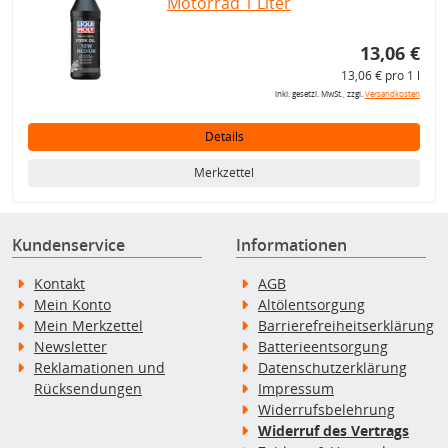
Motorrad 1 Liter
13,06 €
13,06 € pro 1 l
inkl. gesetzl. MwSt., zzgl.
Versandkosten
Details
Merkzettel
Kundenservice
Informationen
Kontakt
AGB
Mein Konto
Altölentsorgung
Mein Merkzettel
Barrierefreiheitserklärung
Newsletter
Batterieentsorgung
Reklamationen und
Datenschutzerklärung
Rücksendungen
Impressum
Widerrufsbelehrung
Widerruf des Vertrags