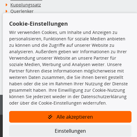
Kupplungssatz
Querlenker
Radlager
Cookie-Einstellungen
Stoßdämpfer
Wir verwenden Cookies, um Inhalte und Anzeigen zu
personalisieren, Funktionen für soziale Medien anbieten
TecDoc Inside
zu können und die Zugriffe auf unserer Website zu
analysieren. Außerdem geben wir Informationen zu Ihrer
Verwendung unserer Website an unsere Partner für
soziale Medien, Werbung und Analysen weiter. Unsere
Partner führen diese Informationen möglicherweise mit
Die hier angezeigten Daten insbesondere die gesamte Datenbank dürfen
weiteren Daten zusammen, die Sie ihnen bereit gestellt
nicht kopiert werden.
haben oder die sie im Rahmen Ihrer Nutzung der Dienste
gesammelt haben. Ihre Einwilligung zur Cookie-Nutzung
Es ist zu unterlassen, die Daten oder die gesamte Datenbank ohne
können Sie jederzeit wieder in der Datenschutzerklärung
vorherige Zustimmung von TecDoc zu vervielfältigen, zu verbreiten
oder über die Cookie-Einstellungen widerrufen.
und/oder diese Handlungen durch Dritte ausführen zu lassen. Ein
Zuwiderhandeln stellt eine Urheberrechtsverletzung dar und wird verfolgt.
Alle akzeptieren
Bitte prüfen Sie, ob das über unseren Onlineshop identifizierte Ersatzteil
auch tatsächlich dem gesuchten Ersatzteil entspricht.
Einstellungen
Gegebenenfalls sind ergänzende Informationen notwendig, um