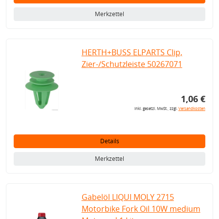
Merkzettel
HERTH+BUSS ELPARTS Clip,
Zier-/Schutzleiste 50267071
1,06 €
inkl. gesetzl. MwSt., zzgl.
Versandkosten
Details
Merkzettel
Gabelöl LIQUI MOLY 2715
Motorbike Fork Oil 10W medium