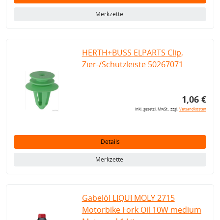
Merkzettel
HERTH+BUSS ELPARTS Clip,
Zier-/Schutzleiste 50267071
1,06 €
inkl. gesetzl. MwSt., zzgl.
Versandkosten
Details
Merkzettel
Gabelöl LIQUI MOLY 2715
Motorbike Fork Oil 10W medium