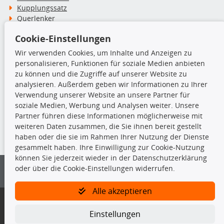
Kupplungssatz
Querlenker
Radlager
Cookie-Einstellungen
Stoßdämpfer
Wir verwenden Cookies, um Inhalte und Anzeigen zu
personalisieren, Funktionen für soziale Medien anbieten
TecDoc Inside
zu können und die Zugriffe auf unserer Website zu
analysieren. Außerdem geben wir Informationen zu Ihrer
Verwendung unserer Website an unsere Partner für
soziale Medien, Werbung und Analysen weiter. Unsere
Partner führen diese Informationen möglicherweise mit
Die hier angezeigten Daten insbesondere die gesamte Datenbank dürfen
weiteren Daten zusammen, die Sie ihnen bereit gestellt
nicht kopiert werden.
haben oder die sie im Rahmen Ihrer Nutzung der Dienste
gesammelt haben. Ihre Einwilligung zur Cookie-Nutzung
Es ist zu unterlassen, die Daten oder die gesamte Datenbank ohne
können Sie jederzeit wieder in der Datenschutzerklärung
vorherige Zustimmung von TecDoc zu vervielfältigen, zu verbreiten
oder über die Cookie-Einstellungen widerrufen.
und/oder diese Handlungen durch Dritte ausführen zu lassen. Ein
Zuwiderhandeln stellt eine Urheberrechtsverletzung dar und wird verfolgt.
Alle akzeptieren
Bitte prüfen Sie, ob das über unseren Onlineshop identifizierte Ersatzteil
auch tatsächlich dem gesuchten Ersatzteil entspricht.
Einstellungen
Gegebenenfalls sind ergänzende Informationen notwendig, um