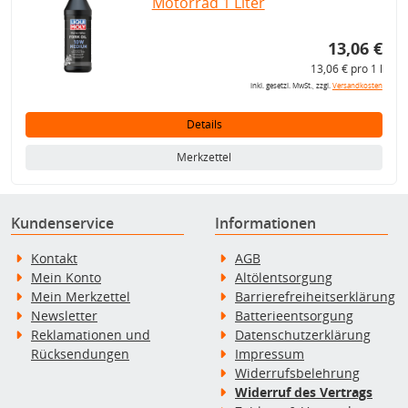
Motorrad 1 Liter
13,06 €
13,06 € pro 1 l
inkl. gesetzl. MwSt., zzgl.
Versandkosten
Details
Merkzettel
Kundenservice
Informationen
Kontakt
AGB
Mein Konto
Altölentsorgung
Mein Merkzettel
Barrierefreiheitserklärung
Newsletter
Batterieentsorgung
Reklamationen und
Datenschutzerklärung
Rücksendungen
Impressum
Widerrufsbelehrung
Widerruf des Vertrags