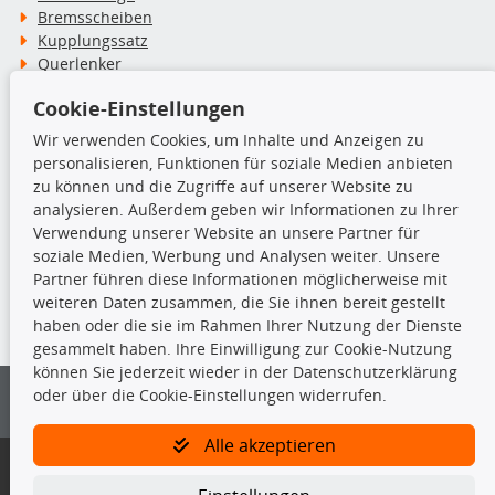
Bremsscheiben
Kupplungssatz
Querlenker
Radlager
Cookie-Einstellungen
Stoßdämpfer
Wir verwenden Cookies, um Inhalte und Anzeigen zu
personalisieren, Funktionen für soziale Medien anbieten
TecDoc Inside
zu können und die Zugriffe auf unserer Website zu
analysieren. Außerdem geben wir Informationen zu Ihrer
Verwendung unserer Website an unsere Partner für
soziale Medien, Werbung und Analysen weiter. Unsere
Partner führen diese Informationen möglicherweise mit
Die hier angezeigten Daten insbesondere die gesamte Datenbank dürfen
weiteren Daten zusammen, die Sie ihnen bereit gestellt
nicht kopiert werden.
haben oder die sie im Rahmen Ihrer Nutzung der Dienste
gesammelt haben. Ihre Einwilligung zur Cookie-Nutzung
Es ist zu unterlassen, die Daten oder die gesamte Datenbank ohne
können Sie jederzeit wieder in der Datenschutzerklärung
vorherige Zustimmung von TecDoc zu vervielfältigen, zu verbreiten
oder über die Cookie-Einstellungen widerrufen.
und/oder diese Handlungen durch Dritte ausführen zu lassen. Ein
Zuwiderhandeln stellt eine Urheberrechtsverletzung dar und wird verfolgt.
Alle akzeptieren
Bitte prüfen Sie, ob das über unseren Onlineshop identifizierte Ersatzteil
auch tatsächlich dem gesuchten Ersatzteil entspricht.