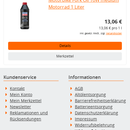
Motorbike Fork Oil 10W medium
Motorrad 1 Liter
13,06 €
13,06 € pro 1 l
inkl. gesetzl. MwSt., zzgl.
Versandkosten
Details
Merkzettel
Kundenservice
Informationen
Kontakt
AGB
Mein Konto
Altölentsorgung
Mein Merkzettel
Barrierefreiheitserklärung
Newsletter
Batterieentsorgung
Reklamationen und
Datenschutzerklärung
Rücksendungen
Impressum
Widerrufsbelehrung