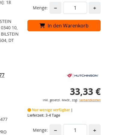
]: 18
−
+
Menge:
LSTEIN
In den Warenkorb
 0340 10,
I BILSTEIN
604, DT
77
33,33 €
inkl. gesetzl. MwSt., zzgl.
Versandkosten
Nur wenige verfügbar
Lieferzeit: 3-4 Tage
4477
−
+
Menge:
PRO