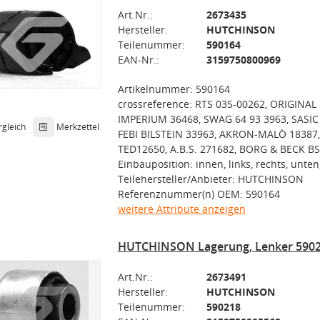
Art.Nr.:
2673435
Hersteller:
HUTCHINSON
Teilenummer:
590164
EAN-Nr.:
3159750800969
Artikelnummer: 590164
crossreference: RTS 035-00262, ORIGINAL
IMPERIUM 36468, SWAG 64 93 3963, SASIC
rgleich
Merkzettel
FEBI BILSTEIN 33963, AKRON-MALÒ 1838
TED12650, A.B.S. 271682, BORG & BECK B
Einbauposition: innen, links, rechts, unten
Teilehersteller/Anbieter: HUTCHINSON
Referenznummer(n) OEM: 590164
weitere Attribute anzeigen
HUTCHINSON Lagerung, Lenker 590
Art.Nr.:
2673491
Hersteller:
HUTCHINSON
Teilenummer:
590218