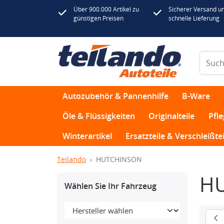
Über 900.000 Artikel zu
Sicherer Versand u
günstigen Preisen
schnelle Lieferung
Autozubehör & Pannenhilfe
B-Ware
Öle & Flüssigkeiten
Originalteile
Pfl
Winterartikel
Ersatzteile & Verschleißtei
Teilando
HUTCHINSON
H
Wählen Sie Ihr Fahrzeug