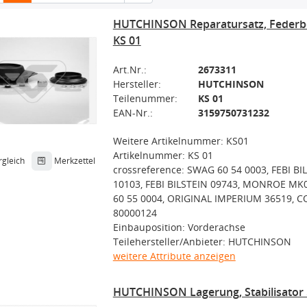
HUTCHINSON Reparatursatz, Federbe
KS 01
Art.Nr.:
2673311
Hersteller:
HUTCHINSON
Teilenummer:
KS 01
EAN-Nr.:
3159750731232
Weitere Artikelnummer: KS01
Artikelnummer: KS 01
rgleich
Merkzettel
crossreference: SWAG 60 54 0003, FEBI BI
10103, FEBI BILSTEIN 09743, MONROE MK
60 55 0004, ORIGINAL IMPERIUM 36519, 
80000124
Einbauposition: Vorderachse
Teilehersteller/Anbieter: HUTCHINSON
weitere Attribute anzeigen
HUTCHINSON Lagerung, Stabilisator