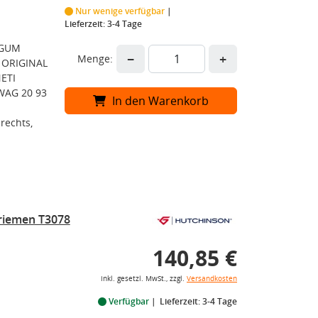
Nur wenige verfügbar
Lieferzeit: 3-4 Tage
DGUM
−
+
Menge:
 ORIGINAL
ETI
WAG 20 93
In den Warenkorb
rechts,
riemen T3078
140,85 €
inkl. gesetzl. MwSt., zzgl.
Versandkosten
Verfügbar
Lieferzeit: 3-4 Tage