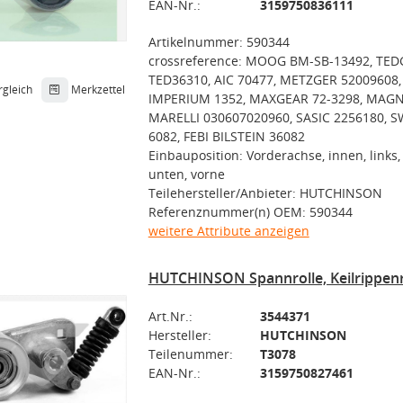
EAN-Nr.:
3159750836111
Artikelnummer: 590344
crossreference: MOOG BM-SB-13492, TE
TED36310, AIC 70477, METZGER 52009608,
rgleich
Merkzettel
IMPERIUM 1352, MAXGEAR 72-3298, MAGN
MARELLI 030607020960, SASIC 2256180, S
6082, FEBI BILSTEIN 36082
Einbauposition: Vorderachse, innen, links, 
unten, vorne
Teilehersteller/Anbieter: HUTCHINSON
Referenznummer(n) OEM: 590344
weitere Attribute anzeigen
HUTCHINSON Spannrolle, Keilrippen
Art.Nr.:
3544371
Hersteller:
HUTCHINSON
Teilenummer:
T3078
EAN-Nr.:
3159750827461