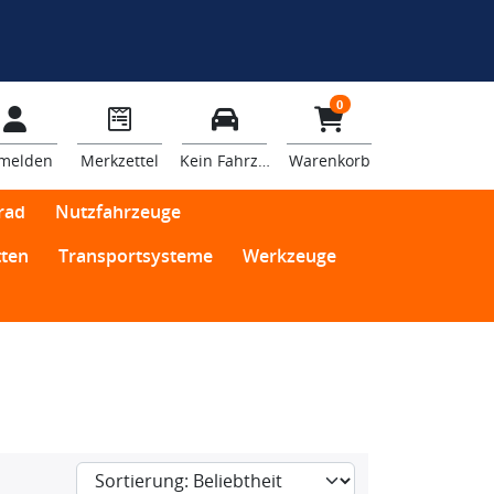
0
melden
Merkzettel
Kein Fahrzeug
Warenkorb
rad
Nutzfahrzeuge
ten
Transportsysteme
Werkzeuge