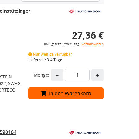
instützlager
27,36 €
inkl. gesetzl. MwSt., zzgl.
Versandkosten
Nur wenige verfügbar
Lieferzeit: 3-4 Tage
−
+
Menge:
LSTEIN
022, SWAG
CORTECO
In den Warenkorb
 590164