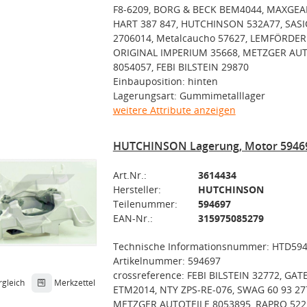
F8-6209, BORG & BECK BEM4044, MAXGEAR
HART 387 847, HUTCHINSON 532A77, SASI
2706014, Metalcaucho 57627, LEMFÖRDER 
ORIGINAL IMPERIUM 35668, METZGER AUT
8054057, FEBI BILSTEIN 29870
Einbauposition: hinten
Lagerungsart: Gummimetalllager
weitere Attribute anzeigen
HUTCHINSON Lagerung, Motor 5946
Art.Nr.:
3614434
Hersteller:
HUTCHINSON
Teilenummer:
594697
EAN-Nr.:
315975085279
Technische Informationsnummer: HTD59
Artikelnummer: 594697
crossreference: FEBI BILSTEIN 32772, GAT
rgleich
Merkzettel
ETM2014, NTY ZPS-RE-076, SWAG 60 93 27
METZGER AUTOTEILE 8053895, RAPRO 522