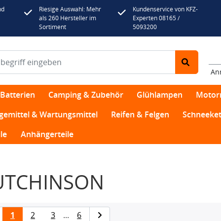
nd
Riesige Auswahl: Mehr
Kundenservice von KFZ-
als 260 Hersteller im
Experten 08165 /
Sortiment
5093200
An
Batterien
Camping & Zubehör
Glühlampen
Motor
egemittel & Wartungsmittel
Reifen & Felgen
Schneeket
le
Anhängerteile
UTCHINSON
1
2
3
...
6