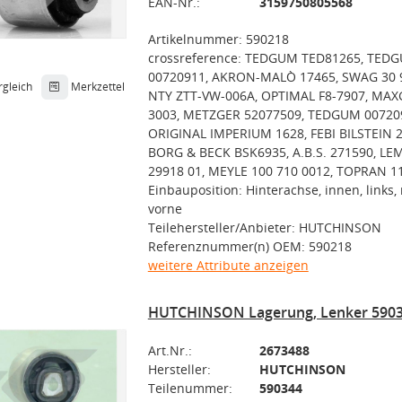
EAN-Nr.:
3159750805568
Artikelnummer: 590218
crossreference: TEDGUM TED81265, TED
00720911, AKRON-MALÒ 17465, SWAG 30 9
rgleich
Merkzettel
NTY ZTT-VW-006A, OPTIMAL F8-7907, MAX
3003, METZGER 52077509, TEDGUM 00720
ORIGINAL IMPERIUM 1628, FEBI BILSTEIN 2
BORG & BECK BSK6935, A.B.S. 271590, L
29918 01, MEYLE 100 710 0012, TOPRAN 1
Einbauposition: Hinterachse, innen, links, 
vorne
Teilehersteller/Anbieter: HUTCHINSON
Referenznummer(n) OEM: 590218
weitere Attribute anzeigen
HUTCHINSON Lagerung, Lenker 590
Art.Nr.:
2673488
Hersteller:
HUTCHINSON
Teilenummer:
590344