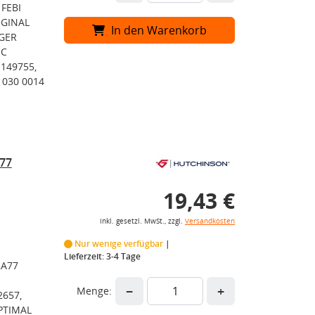
 FEBI
IGINAL
In den Warenkorb
ZGER
IC
149755,
 030 0014
77
19,43 €
inkl. gesetzl. MwSt., zzgl.
Versandkosten
Nur wenige verfügbar
Lieferzeit: 3-4 Tage
2A77
−
+
Menge:
2657,
PTIMAL