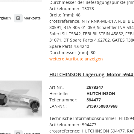
Durchmesser der Befestigungspunkte [mm
Artikelnummer: T3078
Breite [mm]: 48
rgleich
Merkzettel
crossreference: NTY RNK-ME-017, FEBI BI
30591, BTA B05-01-059, Schaeffler INA 534
Saleri SIL T5342, FEBI BILSTEIN 45852, FEB
31071, DT Spare Parts 4.62702, GATES T38
Spare Parts 4.64240
Durchmesser [mm]: 80
weitere Attribute anzeigen
HUTCHINSON Lagerung, Motor 5944
Art.Nr.:
2673347
Hersteller:
HUTCHINSON
Teilenummer:
594477
EAN-Nr.:
3159750807968
Technische Informationsnummer: HTD59
Artikelnummer: 594477
crossreference: HUTCHINSON 594477, RA