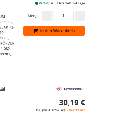
Verfügbar
Lieferzeit: 3-4 Tage
−
+
Menge:
GUM
2 9682,
GEAR 72-
In den Warenkorb
904,
9682,
EMFÖRDER
11 082
rechts,
344
30,19 €
inkl. gesetzl. MwSt., zzgl.
Versandkosten