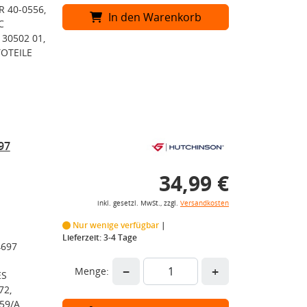
 40-0556,
In den Warenkorb
C
30502 01,
OTEILE
97
34,99 €
inkl. gesetzl. MwSt., zzgl.
Versandkosten
Nur wenige verfügbar
Lieferzeit: 3-4 Tage
4697
−
+
Menge:
ES
72,
59/A,