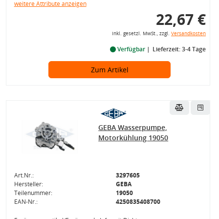
weitere Attribute anzeigen
22,67 €
inkl. gesetzl. MwSt., zzgl.
Versandkosten
Verfügbar
Lieferzeit: 3-4 Tage
Zum Artikel
GEBA Wasserpumpe,
Motorkühlung 19050
Art.Nr.:
3297605
Hersteller:
GEBA
Teilenummer:
19050
EAN-Nr.:
4250835408700