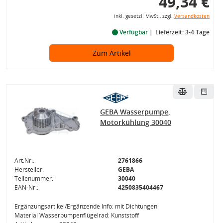
49,34 €
inkl. gesetzl. MwSt., zzgl.
Versandkosten
Verfügbar
Lieferzeit: 3-4 Tage
Zum Artikel
GEBA Wasserpumpe,
Motorkühlung 30040
Art.Nr.:
2761866
Hersteller:
GEBA
Teilenummer:
30040
EAN-Nr.:
4250835404467
Ergänzungsartikel/Ergänzende Info: mit Dichtungen
Material Wasserpumpenflügelrad: Kunststoff