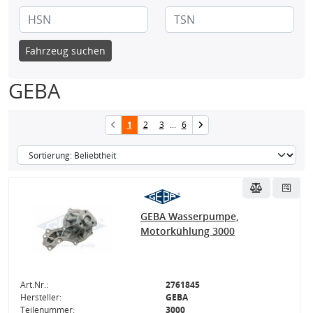
Fahrzeug suchen
GEBA
1
2
3
...
6
GEBA Wasserpumpe,
Motorkühlung 3000
Art.Nr.:
2761845
Hersteller:
GEBA
Teilenummer:
3000