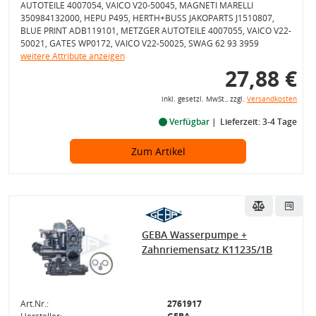
AUTOTEILE 4007054, VAICO V20-50045, MAGNETI MARELLI
350984132000, HEPU P495, HERTH+BUSS JAKOPARTS J1510807,
BLUE PRINT ADB119101, METZGER AUTOTEILE 4007055, VAICO V22-
50021, GATES WP0172, VAICO V22-50025, SWAG 62 93 3959
weitere Attribute anzeigen
27,88 €
inkl. gesetzl. MwSt., zzgl.
Versandkosten
Verfügbar
Lieferzeit: 3-4 Tage
Zum Artikel
GEBA Wasserpumpe +
Zahnriemensatz K11235/1B
Art.Nr.:
2761917