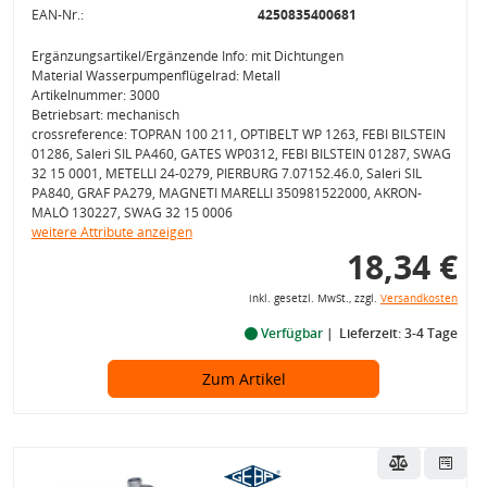
EAN-Nr.:
4250835400681
Ergänzungsartikel/Ergänzende Info: mit Dichtungen
Material Wasserpumpenflügelrad: Metall
Artikelnummer: 3000
Betriebsart: mechanisch
crossreference: TOPRAN 100 211, OPTIBELT WP 1263, FEBI BILSTEIN
01286, Saleri SIL PA460, GATES WP0312, FEBI BILSTEIN 01287, SWAG
32 15 0001, METELLI 24-0279, PIERBURG 7.07152.46.0, Saleri SIL
PA840, GRAF PA279, MAGNETI MARELLI 350981522000, AKRON-
MALÒ 130227, SWAG 32 15 0006
weitere Attribute anzeigen
18,34 €
inkl. gesetzl. MwSt., zzgl.
Versandkosten
Verfügbar
Lieferzeit: 3-4 Tage
Zum Artikel