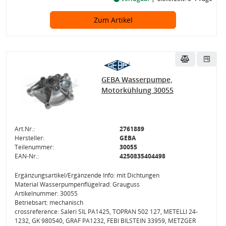
Zum Artikel
GEBA Wasserpumpe,
Motorkühlung 30055
Art.Nr.:
2761889
Hersteller:
GEBA
Teilenummer:
30055
EAN-Nr.:
4250835404498
Ergänzungsartikel/Ergänzende Info: mit Dichtungen
Material Wasserpumpenflügelrad: Grauguss
Artikelnummer: 30055
Betriebsart: mechanisch
crossreference: Saleri SIL PA1425, TOPRAN 502 127, METELLI 24-
1232, GK 980540, GRAF PA1232, FEBI BILSTEIN 33959, METZGER