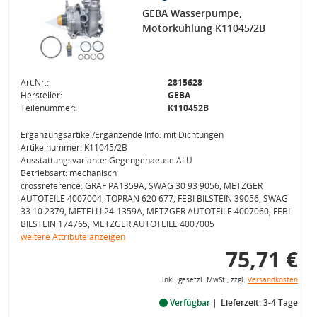
GEBA Wasserpumpe,
Motorkühlung K11045/2B
Art.Nr.:
2815628
Hersteller:
GEBA
Teilenummer:
K110452B
Ergänzungsartikel/Ergänzende Info: mit Dichtungen
Artikelnummer: K11045/2B
Ausstattungsvariante: Gegengehaeuse ALU
Betriebsart: mechanisch
crossreference: GRAF PA1359A, SWAG 30 93 9056, METZGER
AUTOTEILE 4007004, TOPRAN 620 677, FEBI BILSTEIN 39056, SWAG
33 10 2379, METELLI 24-1359A, METZGER AUTOTEILE 4007060, FEBI
BILSTEIN 174765, METZGER AUTOTEILE 4007005
weitere Attribute anzeigen
75,71 €
inkl. gesetzl. MwSt., zzgl.
Versandkosten
Verfügbar
Lieferzeit: 3-4 Tage