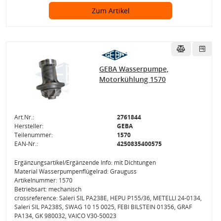
Zum Artikel
GEBA Wasserpumpe,
Motorkühlung 1570
Art.Nr.:
2761844
Hersteller:
GEBA
Teilenummer:
1570
EAN-Nr.:
4250835400575
Ergänzungsartikel/Ergänzende Info: mit Dichtungen
Material Wasserpumpenflügelrad: Grauguss
Artikelnummer: 1570
Betriebsart: mechanisch
crossreference: Saleri SIL PA238E, HEPU P155/36, METELLI 24-0134,
Saleri SIL PA238S, SWAG 10 15 0025, FEBI BILSTEIN 01356, GRAF
PA134, GK 980032, VAICO V30-50023