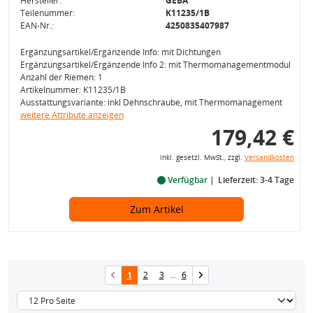
Hersteller:
GEBA
Teilenummer:
K11235/1B
EAN-Nr.:
4250835407987
Ergänzungsartikel/Ergänzende Info: mit Dichtungen
Ergänzungsartikel/Ergänzende Info 2: mit Thermomanagementmodul
Anzahl der Riemen: 1
Artikelnummer: K11235/1B
Ausstattungsvariante: inkl Dehnschraube, mit Thermomanagement
weitere Attribute anzeigen
179,42 €
inkl. gesetzl. MwSt., zzgl.
Versandkosten
Verfügbar
Lieferzeit: 3-4 Tage
Zum Artikel
1
2
3
...
6