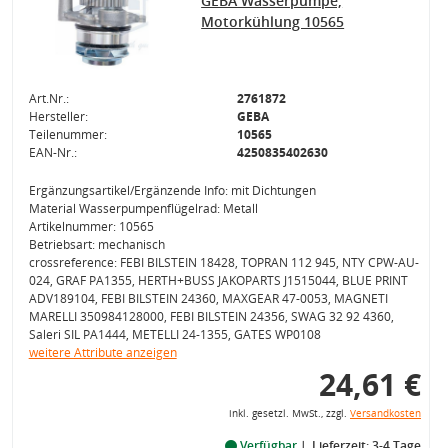
GEBA Wasserpumpe,
Motorkühlung 10565
Art.Nr.:
2761872
Hersteller:
GEBA
Teilenummer:
10565
EAN-Nr.:
4250835402630
Ergänzungsartikel/Ergänzende Info: mit Dichtungen
Material Wasserpumpenflügelrad: Metall
Artikelnummer: 10565
Betriebsart: mechanisch
crossreference: FEBI BILSTEIN 18428, TOPRAN 112 945, NTY CPW-AU-
024, GRAF PA1355, HERTH+BUSS JAKOPARTS J1515044, BLUE PRINT
ADV189104, FEBI BILSTEIN 24360, MAXGEAR 47-0053, MAGNETI
MARELLI 350984128000, FEBI BILSTEIN 24356, SWAG 32 92 4360,
Saleri SIL PA1444, METELLI 24-1355, GATES WP0108
weitere Attribute anzeigen
24,61 €
inkl. gesetzl. MwSt., zzgl.
Versandkosten
Verfügbar
Lieferzeit: 3-4 Tage