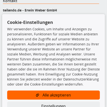
Kontakt
teilando.de - Erwin Weber GmbH
Von-Reuental-Straße 8a
85376 Hetzenhausen
Cookie-Einstellungen
+49 (0) 8165 / 5093200
Wir verwenden Cookies, um Inhalte und Anzeigen zu
shop@teilando.de
personalisieren, Funktionen für soziale Medien anbieten
zu können und die Zugriffe auf unserer Website zu
Top Produkte
analysieren. Außerdem geben wir Informationen zu Ihrer
Verwendung unserer Website an unsere Partner für
Beleuchtung
soziale Medien, Werbung und Analysen weiter. Unsere
Bremsbeläge
Partner führen diese Informationen möglicherweise mit
Bremsscheiben
weiteren Daten zusammen, die Sie ihnen bereit gestellt
Kupplungssatz
haben oder die sie im Rahmen Ihrer Nutzung der Dienste
Querlenker
gesammelt haben. Ihre Einwilligung zur Cookie-Nutzung
Radlager
können Sie jederzeit wieder in der Datenschutzerklärung
Stoßdämpfer
oder über die Cookie-Einstellungen widerrufen.
Alle akzeptieren
TecDoc Inside
Einstellungen