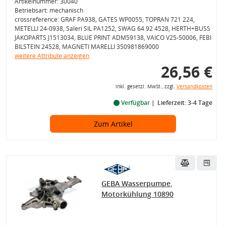
Artikelnummer: 30040
Betriebsart: mechanisch
crossreference: GRAF PA938, GATES WP0055, TOPRAN 721 224,
METELLI 24-0938, Saleri SIL PA1252, SWAG 64 92 4528, HERTH+BUSS
JAKOPARTS J1513034, BLUE PRINT ADM59138, VAICO V25-50006, FEBI
BILSTEIN 24528, MAGNETI MARELLI 350981869000
weitere Attribute anzeigen
26,56 €
inkl. gesetzl. MwSt., zzgl.
Versandkosten
Verfügbar
Lieferzeit: 3-4 Tage
Zum Artikel
GEBA Wasserpumpe,
Motorkühlung 10890