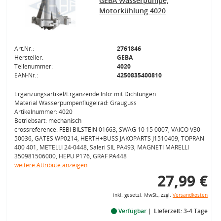
GEBA Wasserpumpe,
Motorkühlung 4020
Art.Nr.:
2761846
Hersteller:
GEBA
Teilenummer:
4020
EAN-Nr.:
4250835400810
Ergänzungsartikel/Ergänzende Info: mit Dichtungen
Material Wasserpumpenflügelrad: Grauguss
Artikelnummer: 4020
Betriebsart: mechanisch
crossreference: FEBI BILSTEIN 01663, SWAG 10 15 0007, VAICO V30-
50036, GATES WP0214, HERTH+BUSS JAKOPARTS J1510409, TOPRAN
400 401, METELLI 24-0448, Saleri SIL PA493, MAGNETI MARELLI
350981506000, HEPU P176, GRAF PA448
weitere Attribute anzeigen
27,99 €
inkl. gesetzl. MwSt., zzgl.
Versandkosten
Verfügbar
Lieferzeit: 3-4 Tage