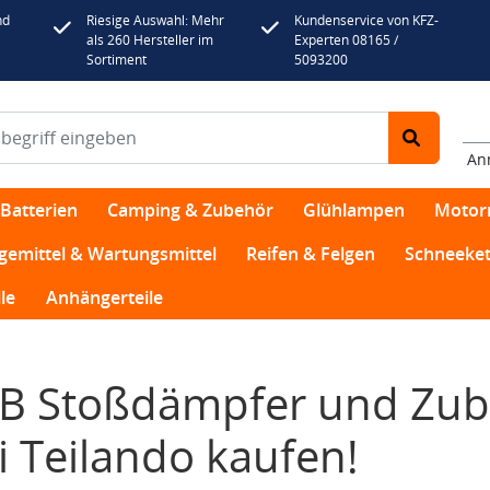
nd
Riesige Auswahl: Mehr
Kundenservice von KFZ-
als 260 Hersteller im
Experten 08165 /
Sortiment
5093200
An
Batterien
Camping & Zubehör
Glühlampen
Motor
egemittel & Wartungsmittel
Reifen & Felgen
Schneeket
le
Anhängerteile
B Stoßdämpfer und Zube
i Teilando kaufen!