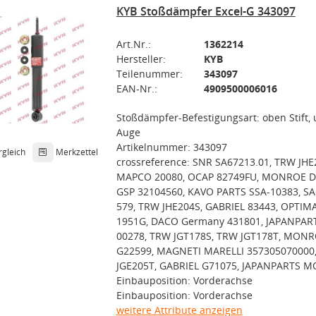
KYB Stoßdämpfer Excel-G 343097
Art.Nr.:
1362214
Hersteller:
KYB
Teilenummer:
343097
EAN-Nr.:
4909500006016
Stoßdämpfer-Befestigungsart: oben Stift,
Auge
Artikelnummer: 343097
rgleich
Merkzettel
crossreference: SNR SA67213.01, TRW JHE
MAPCO 20080, OCAP 82749FU, MONROE D
GSP 32104560, KAVO PARTS SSA-10383, S
579, TRW JHE204S, GABRIEL 83443, OPTIMA
1951G, DACO Germany 431801, JAPANPAR
00278, TRW JGT178S, TRW JGT178T, MON
G22599, MAGNETI MARELLI 357305070000
JGE205T, GABRIEL G71075, JAPANPARTS M
Einbauposition: Vorderachse
Einbauposition: Vorderachse
weitere Attribute anzeigen