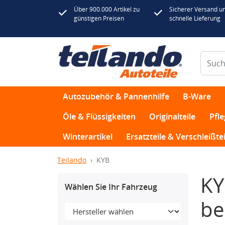
Über 900.000 Artikel zu
Sicherer Versand u
günstigen Preisen
schnelle Lieferung
Autozubehör & Pannenhilfe
B-Ware
Öle & Flüssigkeiten
Originalteile
Pfl
Winterartikel
Ersatzteile & Verschleißtei
Teilando
KYB
KY
Wählen Sie Ihr Fahrzeug
be