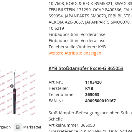
10 7608, BORG & BECK BSM5321, SWAG 33
FEBI BILSTEIN 171299, OCAP 8400366, FAI 
SS9054, JAPANPARTS SM0070, FEBI BILSTEI
ACKOJA A26-9667, JAPANPARTS SMQ0070,
10 6219
Einbauposition: Vorderachse
Einbauposition: Vorderachse
Teilehersteller/Anbieter: KYB
weitere Attribute anzeigen
KYB Stoßdämpfer Excel-G 365053
Art.Nr.:
1103420
Hersteller:
KYB
Teilenummer:
365053
EAN-Nr.:
4909500010167
Stoßdämpfer-Befestigungsart: oben Stift,
Schelle
Artikelnummer: 365053
rgleich
Merkzettel
crossreference: NK 61368671, TRW JGC184