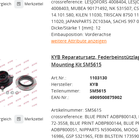
crossreference: LESJÖFORS 4008404, LES
rgleich
Merkzettel
4008403, MUBEA 90171492, NK 531507, C
14.101.580, KILEN 11030, TRISCAN 8750 11
11020, JAPANPARTS ZC1034A, SACHS 997 
Dicke/Stärke 1 [mm]: 12
Einbauposition: Vorderachse
weitere Attribute anzeigen
KYB Reparatursatz, Federbeinstützla
Mounting Kit SM5615
Art.Nr.:
1103130
Hersteller:
KYB
Teilenummer:
SM5615
EAN-Nr.:
4909500875902
Artikelnummer: SM5615
crossreference: BLUE PRINT ADBP800143
rgleich
Merkzettel
72-3558, BLUE PRINT ADBP800144, BLUE P
ADBP800051, NIPPARTS N5904006, MOOG
16986, GSP 532196S, FEBI BILSTEIN 17359