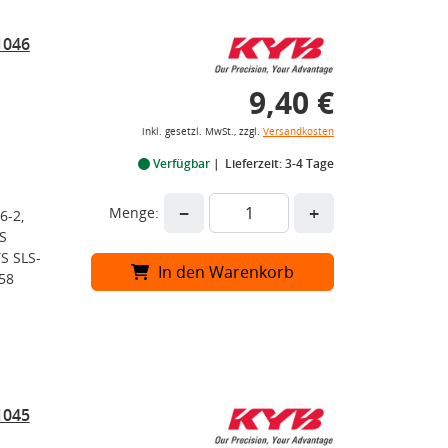
1046
9,40 €
inkl. gesetzl. MwSt., zzgl.
Versandkosten
Verfügbar
Lieferzeit: 3-4 Tage
−
+
Menge:
6-2,
S
S SLS-
In den Warenkorb
58
1045