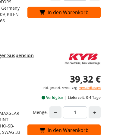
JÖFORS
S Germany
In den Warenkorb
09, KILEN
066
ger Suspension
39,32 €
inkl. gesetzl. MwSt., zzgl.
Versandkosten
Verfügbar
Lieferzeit: 3-4 Tage
−
+
Menge:
, MAXGEAR
RINT
 HO-SB-
In den Warenkorb
0, SWAG 33