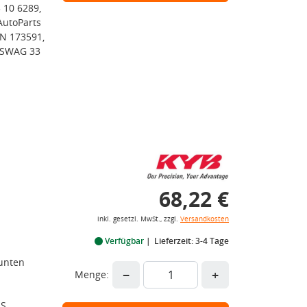
 10 6289,
AutoParts
N 173591,
 SWAG 33
68,22 €
inkl. gesetzl. MwSt., zzgl.
Versandkosten
Verfügbar
Lieferzeit: 3-4 Tage
 unten
−
+
Menge:
S,