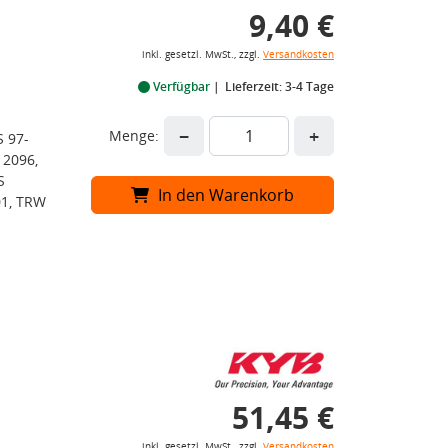
9,40 €
inkl. gesetzl. MwSt., zzgl.
Versandkosten
Verfügbar
Lieferzeit: 3-4 Tage
−
+
Menge:
S 97-
 2096,
S
In den Warenkorb
1, TRW
51,45 €
inkl. gesetzl. MwSt., zzgl.
Versandkosten