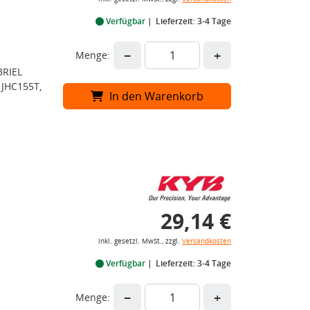
Verfügbar
Lieferzeit: 3-4 Tage
−
+
Menge:
BRIEL
 JHC155T,
In den Warenkorb
29,14 €
inkl. gesetzl. MwSt., zzgl.
Versandkosten
Verfügbar
Lieferzeit: 3-4 Tage
−
+
Menge: