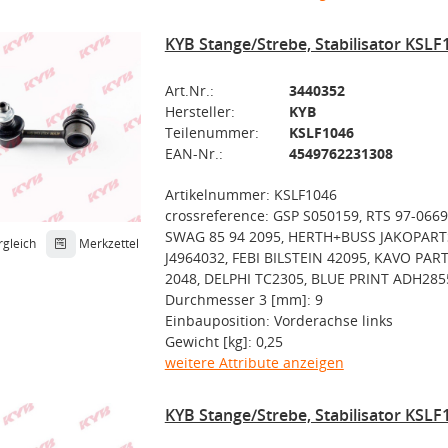
KYB Stange/Strebe, Stabilisator KSLF
Art.Nr.:
3440352
Hersteller:
KYB
Teilenummer:
KSLF1046
EAN-Nr.:
4549762231308
Artikelnummer: KSLF1046
crossreference: GSP S050159, RTS 97-0669
SWAG 85 94 2095, HERTH+BUSS JAKOPART
rgleich
Merkzettel
J4964032, FEBI BILSTEIN 42095, KAVO PART
2048, DELPHI TC2305, BLUE PRINT ADH285
Durchmesser 3 [mm]: 9
Einbauposition: Vorderachse links
Gewicht [kg]: 0,25
weitere Attribute anzeigen
KYB Stange/Strebe, Stabilisator KSLF