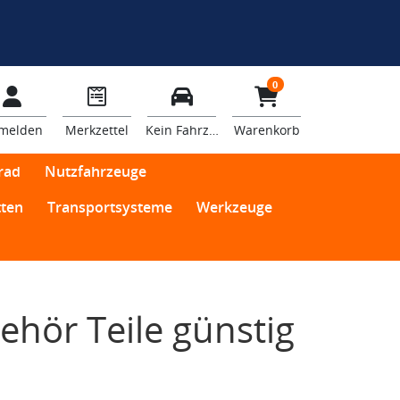
0
melden
Merkzettel
Kein Fahrzeug
Warenkorb
rad
Nutzfahrzeuge
ten
Transportsysteme
Werkzeuge
hör Teile günstig