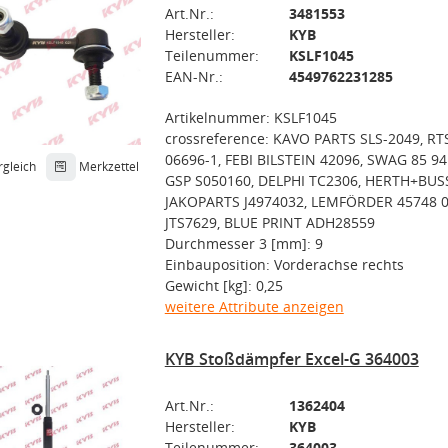
Art.Nr.:
3481553
Hersteller:
KYB
Teilenummer:
KSLF1045
EAN-Nr.:
4549762231285
Artikelnummer: KSLF1045
crossreference: KAVO PARTS SLS-2049, RT
06696-1, FEBI BILSTEIN 42096, SWAG 85 94
rgleich
Merkzettel
GSP S050160, DELPHI TC2306, HERTH+BUS
JAKOPARTS J4974032, LEMFÖRDER 45748 0
JTS7629, BLUE PRINT ADH28559
Durchmesser 3 [mm]: 9
Einbauposition: Vorderachse rechts
Gewicht [kg]: 0,25
weitere Attribute anzeigen
KYB Stoßdämpfer Excel-G 364003
Art.Nr.:
1362404
Hersteller:
KYB
Teilenummer:
364003