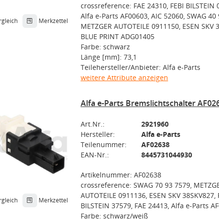
crossreference: FAE 24310, FEBI BILSTEIN 
Alfa e-Parts AF00603, AIC 52060, SWAG 40 
rgleich
Merkzettel
METZGER AUTOTEILE 0911150, ESEN SKV 3
BLUE PRINT ADG01405
Farbe: schwarz
Länge [mm]: 73,1
Teilehersteller/Anbieter: Alfa e-Parts
weitere Attribute anzeigen
Alfa e-Parts Bremslichtschalter AF02
Art.Nr.:
2921960
Hersteller:
Alfa e-Parts
Teilenummer:
AF02638
EAN-Nr.:
8445731044930
Artikelnummer: AF02638
crossreference: SWAG 70 93 7579, METZG
AUTOTEILE 0911136, ESEN SKV 38SKV827, 
rgleich
Merkzettel
BILSTEIN 37579, FAE 24413, Alfa e-Parts A
Farbe: schwarz/weiß