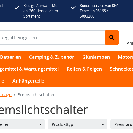
nd
Riesige Auswahl: Mehr
Kundenservice von KFZ-
als 260 Hersteller im
Experten 08165 /
Sortiment
5093200
An
Batterien
Camping & Zubehör
Glühlampen
Motor
egemittel & Wartungsmittel
Reifen & Felgen
Schneeket
le
Anhängerteile
nlage
Bremslichtschalter
emslichtschalter
eller
Produkttyp
Preis
pro