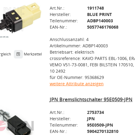
Art.Nr.:
1911748
Hersteller:
BLUE PRINT
Teilenummer:
ADBP140003
EAN-Nr.:
5057746176068
Anschlussanzahl: 4
Artikelnummer: ADBP140003
Betriebsart: elektrisch
rgleich
Merkzettel
crossreference: KAVO PARTS EBL-1006, ER
VEMO V51-73-0081, FEBI BILSTEIN 170510
10 2492
für OE-Nummer: 95368629
weitere Attribute anzeigen
JPN Bremslichtschalter 95E0509-JPN
Art.Nr.:
2753734
Hersteller:
JPN
Teilenummer:
95E0509-JPN
EAN-Nr.:
5904270132810