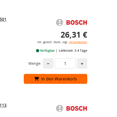
 501
26,31 €
inkl. gesetzl. MwSt., zzgl.
Versandkosten
Verfügbar
Lieferzeit: 3-4 Tage
−
+
Menge:
In den Warenkorb
 113