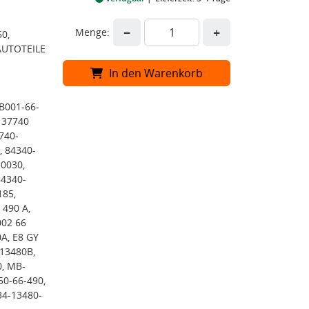
−
+
Menge:
0,
AUTOTEILE
In den Warenkorb
B001-66-
 37740
740-
, 84340-
30030,
84340-
185,
 490 A,
002 66
A, E8 GY
Z13480B,
0, MB-
0-66-490,
34-13480-