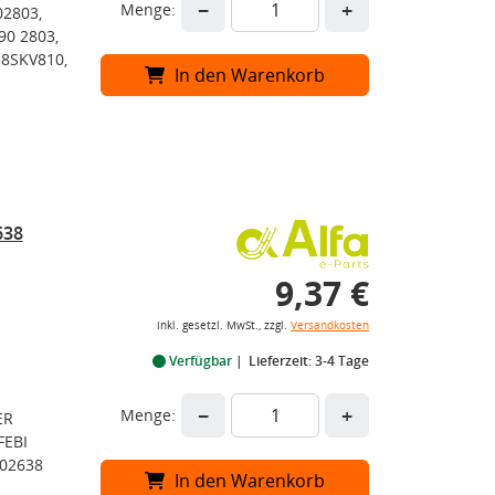
−
+
Menge:
02803,
90 2803,
8SKV810,
In den Warenkorb
638
9,37 €
inkl. gesetzl. MwSt., zzgl.
Versandkosten
Verfügbar
Lieferzeit: 3-4 Tage
−
+
Menge:
ER
FEBI
F02638
In den Warenkorb