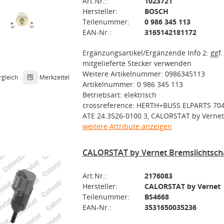
Art.Nr.:
1023721
Hersteller:
BOSCH
Teilenummer:
0 986 345 113
EAN-Nr.:
3165142181172
Ergänzungsartikel/Ergänzende Info 2: ggf.
mitgelieferte Stecker verwenden
Weitere Artikelnummer: 0986345113
rgleich
Merkzettel
Artikelnummer: 0 986 345 113
Betriebsart: elektrisch
crossreference: HERTH+BUSS ELPARTS 70
ATE 24.3526-0100.3, CALORSTAT by Verne
weitere Attribute anzeigen
CALORSTAT by Vernet Bremslichtsch
Art.Nr.:
2176083
Hersteller:
CALORSTAT by Vernet
Teilenummer:
BS4668
EAN-Nr.:
3531650035236