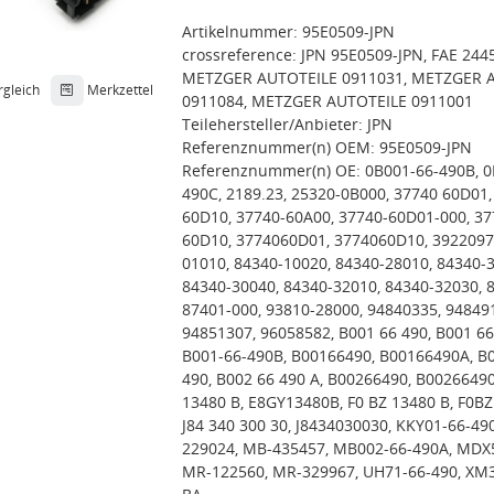
Artikelnummer: 95E0509-JPN
crossreference: JPN 95E0509-JPN, FAE 2445
METZGER AUTOTEILE 0911031, METZGER 
rgleich
Merkzettel
0911084, METZGER AUTOTEILE 0911001
Teilehersteller/Anbieter: JPN
Referenznummer(n) OEM: 95E0509-JPN
Referenznummer(n) OE: 0B001-66-490B, 0
490C, 2189.23, 25320-0B000, 37740 60D01,
60D10, 37740-60A00, 37740-60D01-000, 37
60D10, 3774060D01, 3774060D10, 3922097
01010, 84340-10020, 84340-28010, 84340-
84340-30040, 84340-32010, 84340-32030, 
87401-000, 93810-28000, 94840335, 94849
94851307, 96058582, B001 66 490, B001 66
B001-66-490B, B00166490, B00166490A, B
490, B002 66 490 A, B00266490, B00266490
13480 B, E8GY13480B, F0 BZ 13480 B, F0B
J84 340 300 30, J8434030030, KKY01-66-49
229024, MB-435457, MB002-66-490A, MDX5
MR-122560, MR-329967, UH71-66-490, XM