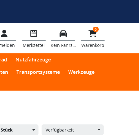
0
melden
Merkzettel
Kein Fahrzeug
Warenkorb
rad
Nutzfahrzeuge
ten
Transportsysteme
Werkzeuge
 Stück
Verfügbarkeit