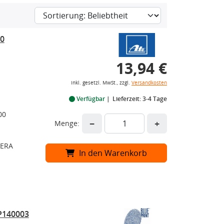
.0
13,94 €
inkl. gesetzl. MwSt., zzgl.
Versandkosten
Verfügbar
Lieferzeit: 3-4 Tage
00
−
+
Menge:
 ERA
In den Warenkorb
P140003