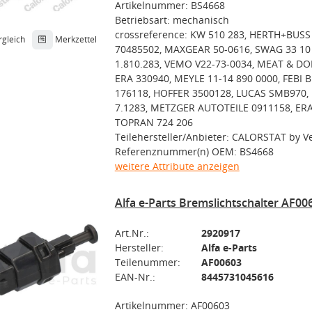
Artikelnummer: BS4668
Betriebsart: mechanisch
crossreference: KW 510 283, HERTH+BUSS
rgleich
Merkzettel
70485502, MAXGEAR 50-0616, SWAG 33 10 
1.810.283, VEMO V22-73-0034, MEAT & DO
ERA 330940, MEYLE 11-14 890 0000, FEBI B
176118, HOFFER 3500128, LUCAS SMB970,
7.1283, METZGER AUTOTEILE 0911158, ERA
TOPRAN 724 206
Teilehersteller/Anbieter: CALORSTAT by V
Referenznummer(n) OEM: BS4668
weitere Attribute anzeigen
Alfa e-Parts Bremslichtschalter AF00
Art.Nr.:
2920917
Hersteller:
Alfa e-Parts
Teilenummer:
AF00603
EAN-Nr.:
8445731045616
Artikelnummer: AF00603