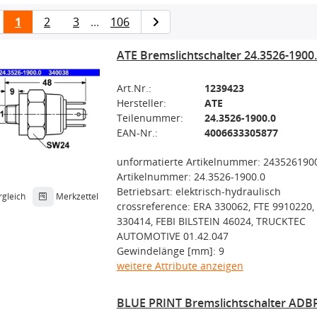
1
2
3
...
106
ATE Bremslichtschalter 24.3526-1900
Art.Nr.:
1239423
Hersteller:
ATE
Teilenummer:
24.3526-1900.0
EAN-Nr.:
4006633305877
unformatierte Artikelnummer: 243526190
Artikelnummer: 24.3526-1900.0
Betriebsart: elektrisch-hydraulisch
rgleich
Merkzettel
crossreference: ERA 330062, FTE 9910220,
330414, FEBI BILSTEIN 46024, TRUCKTEC
AUTOMOTIVE 01.42.047
Gewindelänge [mm]: 9
weitere Attribute anzeigen
BLUE PRINT Bremslichtschalter ADB