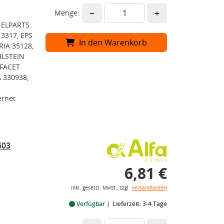
−
+
Menge:
 ELPARTS
3317, EPS
In den Warenkorb
RIA 35128,
ILSTEIN
 FACET
 330938,
ernet
603
6,81 €
inkl. gesetzl. MwSt., zzgl.
Versandkosten
Verfügbar
Lieferzeit: 3-4 Tage