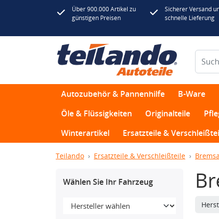
Über 900.000 Artikel zu
Sicherer Versand u
günstigen Preisen
schnelle Lieferung
Autozubehör & Pannenhilfe
B-Ware
Öle & Flüssigkeiten
Originalteile
Pfl
Winterartikel
Ersatzteile & Verschleißtei
Teilando
Ersatzteile & Verschleißteile
Bremsa
Br
Wählen Sie Ihr Fahrzeug
Herst