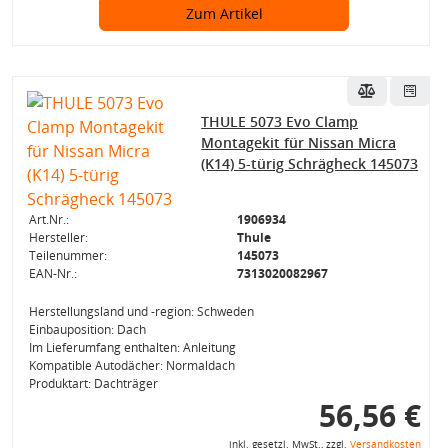
Zum Artikel
THULE 5073 Evo Clamp
Montagekit für Nissan Micra
(K14) 5-türig Schrägheck 145073
Art.Nr.:
1906934
Hersteller:
Thule
Teilenummer:
145073
EAN-Nr.:
7313020082967
Herstellungsland und -region: Schweden
Einbauposition: Dach
Im Lieferumfang enthalten: Anleitung
Kompatible Autodächer: Normaldach
Produktart: Dachträger
56,56 €
inkl. gesetzl. MwSt., zzgl.
Versandkosten