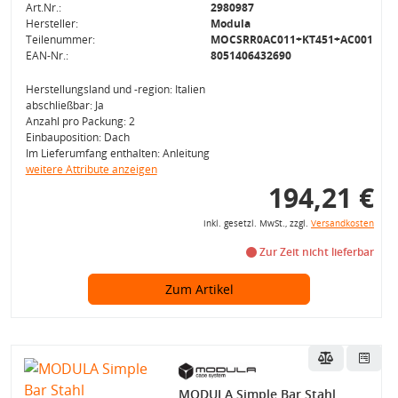
Art.Nr.:
2980987
Hersteller:
Modula
Teilenummer:
MOCSRR0AC011+KT451+AC001
EAN-Nr.:
8051406432690
Herstellungsland und -region: Italien
abschließbar: Ja
Anzahl pro Packung: 2
Einbauposition: Dach
Im Lieferumfang enthalten: Anleitung
weitere Attribute anzeigen
194,21 €
inkl. gesetzl. MwSt., zzgl.
Versandkosten
Zur Zeit nicht lieferbar
Zum Artikel
MODULA Simple Bar Stahl