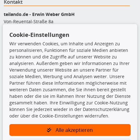
Kontakt
teilando.de - Erwin Weber GmbH
Von-Reuental-Straße 8a
85376 Hetzenhausen
Cookie-Einstellungen
+49 (0) 8165 / 5093200
shop@teilando.de
Wir verwenden Cookies, um Inhalte und Anzeigen zu
personalisieren, Funktionen für soziale Medien anbieten
Top Produkte
zu können und die Zugriffe auf unserer Website zu
analysieren. Außerdem geben wir Informationen zu Ihrer
Beleuchtung
Verwendung unserer Website an unsere Partner für
Bremsbeläge
soziale Medien, Werbung und Analysen weiter. Unsere
Bremsscheiben
Partner führen diese Informationen möglicherweise mit
Kupplungssatz
weiteren Daten zusammen, die Sie ihnen bereit gestellt
Querlenker
haben oder die sie im Rahmen Ihrer Nutzung der Dienste
Radlager
gesammelt haben. Ihre Einwilligung zur Cookie-Nutzung
Stoßdämpfer
können Sie jederzeit wieder in der Datenschutzerklärung
oder über die Cookie-Einstellungen widerrufen.
TecDoc Inside
Alle akzeptieren