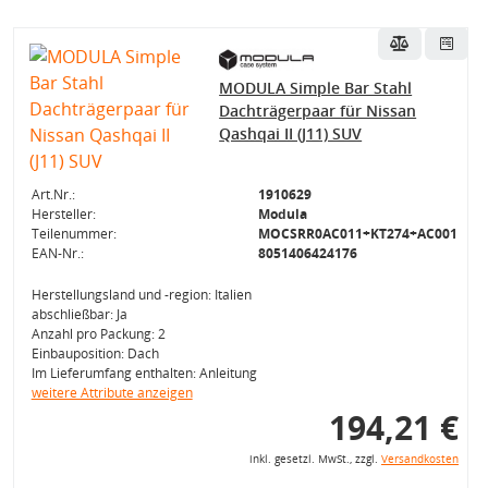
MODULA Simple Bar Stahl
Dachträgerpaar für Nissan
Qashqai II (J11) SUV
Art.Nr.:
1910629
Hersteller:
Modula
Teilenummer:
MOCSRR0AC011+KT274+AC001
EAN-Nr.:
8051406424176
Herstellungsland und -region: Italien
abschließbar: Ja
Anzahl pro Packung: 2
Einbauposition: Dach
Im Lieferumfang enthalten: Anleitung
weitere Attribute anzeigen
194,21 €
inkl. gesetzl. MwSt., zzgl.
Versandkosten