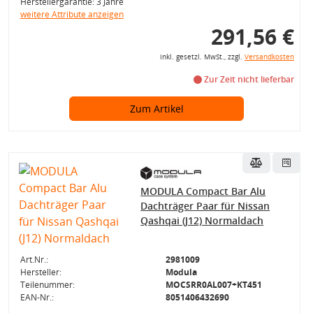
Herstellergarantie: 3 Jahre
weitere Attribute anzeigen
291,56 €
inkl. gesetzl. MwSt., zzgl.
Versandkosten
Zur Zeit nicht lieferbar
Zum Artikel
MODULA Compact Bar Alu
Dachträger Paar für Nissan
Qashqai (J12) Normaldach
Art.Nr.:
2981009
Hersteller:
Modula
Teilenummer:
MOCSRR0AL007+KT451
EAN-Nr.:
8051406432690