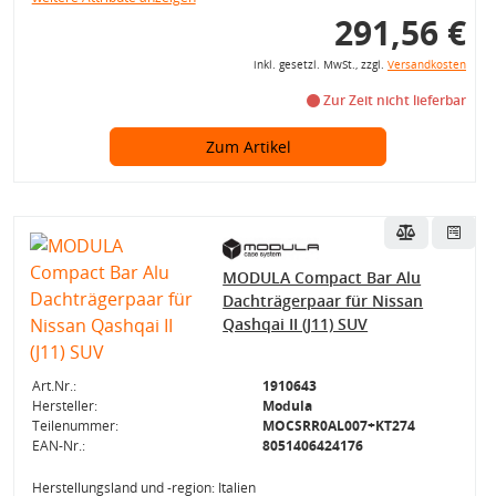
291,56 €
inkl. gesetzl. MwSt., zzgl.
Versandkosten
Zur Zeit nicht lieferbar
Zum Artikel
MODULA Compact Bar Alu
Dachträgerpaar für Nissan
Qashqai II (J11) SUV
Art.Nr.:
1910643
Hersteller:
Modula
Teilenummer:
MOCSRR0AL007+KT274
EAN-Nr.:
8051406424176
Herstellungsland und -region: Italien