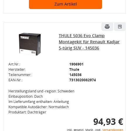
Zum Artikel
THULE 5036 Evo Clamp
Montagekit für Renault Kadjar
5-türig SUV - 145036
Art.Nr.:
1906901
Hersteller:
Thule
Teilenummer:
145036
EAN-Nr.:
7313020082974
Herstellungsland und -region: Schweden
Einbauposition: Dach
Im Lieferumfang enthalten: Anleitung
Kompatible Autodächer: Normaldach
Produktart: Dachträger
94,93 €
inkl. gesetzl. MwSt., zzgl.
Versandkosten