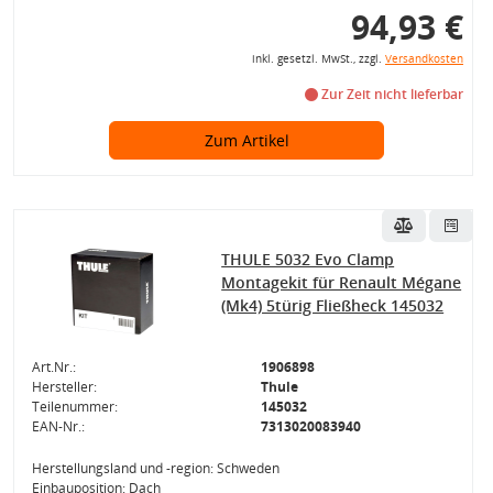
94,93 €
inkl. gesetzl. MwSt., zzgl.
Versandkosten
Zur Zeit nicht lieferbar
Zum Artikel
THULE 5032 Evo Clamp
Montagekit für Renault Mégane
(Mk4) 5türig Fließheck 145032
Art.Nr.:
1906898
Hersteller:
Thule
Teilenummer:
145032
EAN-Nr.:
7313020083940
Herstellungsland und -region: Schweden
Einbauposition: Dach