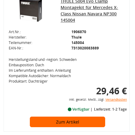
THULE 5004 Evo Clamp
Montagekit für Mercedes X-
Class Nissan Navara NP300
145004
Art.Nr.:
1906870
Hersteller:
Thule
Teilenummer:
145004
EAN-Nr.:
7313020083889
Herstellungsland und -region: Schweden
Einbauposition: Dach
Im Lieferumfang enthalten: Anleitung
Kompatible Autodächer: Normaldach
Produktart: Dachträger
29,46 €
inkl. gesetzl. MwSt., zzgl.
Versandkosten
Verfügbar
Lieferzeit: 1-2 Tage
Zum Artikel