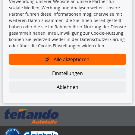
Verwendung unserer Website an unsere Partner für
Bremsbeläge
soziale Medien, Werbung und Analysen weiter. Unsere
Bremsscheiben
Partner führen diese Informationen möglicherweise mit
Kupplungssatz
weiteren Daten zusammen, die Sie ihnen bereit gestellt
Querlenker
haben oder die sie im Rahmen Ihrer Nutzung der Dienste
Radlager
gesammelt haben. Ihre Einwilligung zur Cookie-Nutzung
Stoßdämpfer
können Sie jederzeit wieder in der Datenschutzerklärung
oder über die Cookie-Einstellungen widerrufen.
TecDoc Inside
Alle akzeptieren
Einstellungen
Ablehnen
Die hier angezeigten Daten insbesondere die gesamte Datenbank dürfen
nicht kopiert werden.
Es ist zu unterlassen, die Daten oder die gesamte Datenbank ohne
vorherige Zustimmung von TecDoc zu vervielfältigen, zu verbreiten
und/oder diese Handlungen durch Dritte ausführen zu lassen. Ein
Zuwiderhandeln stellt eine Urheberrechtsverletzung dar und wird verfolgt.
Bitte prüfen Sie, ob das über unseren Onlineshop identifizierte Ersatzteil