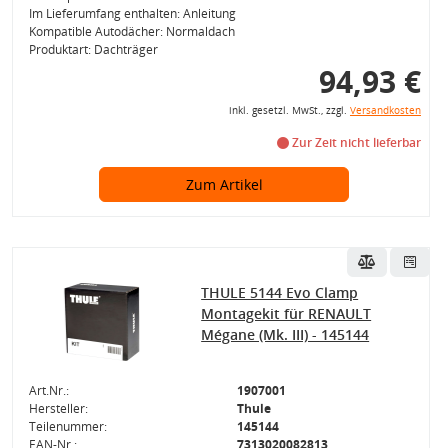
Im Lieferumfang enthalten: Anleitung
Kompatible Autodächer: Normaldach
Produktart: Dachträger
94,93 €
inkl. gesetzl. MwSt., zzgl.
Versandkosten
Zur Zeit nicht lieferbar
Zum Artikel
THULE 5144 Evo Clamp
Montagekit für RENAULT
Mégane (Mk. III) - 145144
Art.Nr.:
1907001
Hersteller:
Thule
Teilenummer:
145144
EAN-Nr.:
7313020082813