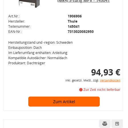
(Mk4) 5-türig MPV - 145041
Art.Nr.:
1906906
Hersteller:
Thule
Teilenummer:
145041
EAN-Nr.:
7313020082950
Herstellungsland und -region: Schweden
Einbauposition: Dach
Im Lieferumfang enthalten: Anleitung
Kompatible Autodächer: Normaldach
Produktart: Dachträger
94,93 €
inkl. gesetzl. MwSt., zzgl.
Versandkosten
Zur Zeit nicht lieferbar
Zum Artikel