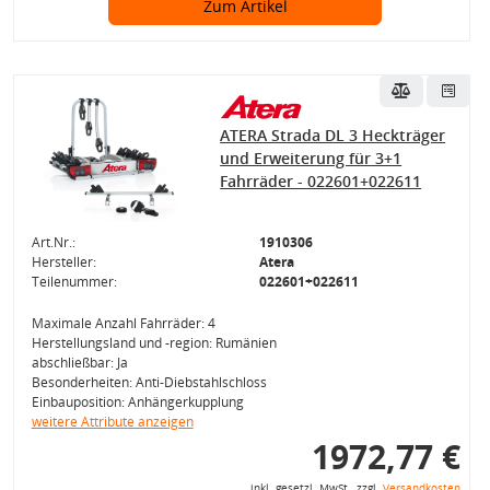
Zum Artikel
ATERA Strada DL 3 Heckträger
und Erweiterung für 3+1
Fahrräder - 022601+022611
Art.Nr.:
1910306
Hersteller:
Atera
Teilenummer:
022601+022611
Maximale Anzahl Fahrräder: 4
Herstellungsland und -region: Rumänien
abschließbar: Ja
Besonderheiten: Anti-Diebstahlschloss
Einbauposition: Anhängerkupplung
weitere Attribute anzeigen
1972,77 €
inkl. gesetzl. MwSt., zzgl.
Versandkosten