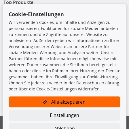
Top Produkte
Cookie-Einstellungen
Beleuchtung
Bremsbeläge
Wir verwenden Cookies, um Inhalte und Anzeigen zu
Bremsscheiben
personalisieren, Funktionen für soziale Medien anbieten
Kupplungssatz
zu können und die Zugriffe auf unserer Website zu
Querlenker
analysieren. Außerdem geben wir Informationen zu Ihrer
Radlager
Verwendung unserer Website an unsere Partner für
Stoßdämpfer
soziale Medien, Werbung und Analysen weiter. Unsere
Partner führen diese Informationen möglicherweise mit
weiteren Daten zusammen, die Sie ihnen bereit gestellt
TecDoc Inside
haben oder die sie im Rahmen Ihrer Nutzung der Dienste
gesammelt haben. Ihre Einwilligung zur Cookie-Nutzung
können Sie jederzeit wieder in der Datenschutzerklärung
oder über die Cookie-Einstellungen widerrufen.
Die hier angezeigten Daten insbesondere die gesamte Datenbank dürfen
Alle akzeptieren
nicht kopiert werden.
Es ist zu unterlassen, die Daten oder die gesamte Datenbank ohne
Einstellungen
vorherige Zustimmung von TecDoc zu vervielfältigen, zu verbreiten
und/oder diese Handlungen durch Dritte ausführen zu lassen. Ein
Ablehnen