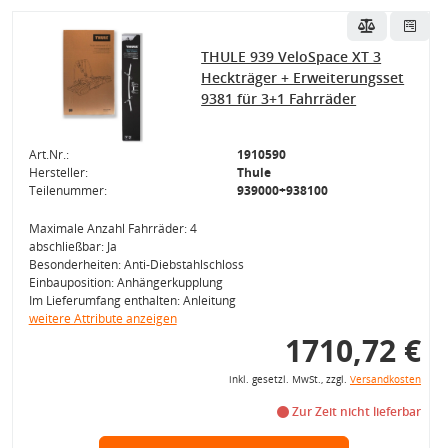
THULE 939 VeloSpace XT 3
Heckträger + Erweiterungsset
9381 für 3+1 Fahrräder
Art.Nr.:
1910590
Hersteller:
Thule
Teilenummer:
939000+938100
Maximale Anzahl Fahrräder: 4
abschließbar: Ja
Besonderheiten: Anti-Diebstahlschloss
Einbauposition: Anhängerkupplung
Im Lieferumfang enthalten: Anleitung
weitere Attribute anzeigen
1710,72 €
inkl. gesetzl. MwSt., zzgl.
Versandkosten
Zur Zeit nicht lieferbar