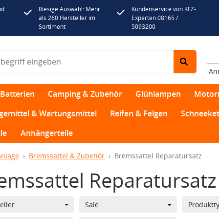
nd
Riesige Auswahl: Mehr
Kundenservice von KFZ-
als 260 Hersteller im
Experten 08165 /
Sortiment
5093200
An
Batterien
Camping & Zubehör
Glühlampen
Motor
egemittel & Wartungsmittel
Reifen & Felgen
Schneeket
le
Anhängerteile
nlage
Bremssattel & Zubehör
Bremssattel Reparatursatz
emssattel Reparatursatz
eller
Sale
Produktt