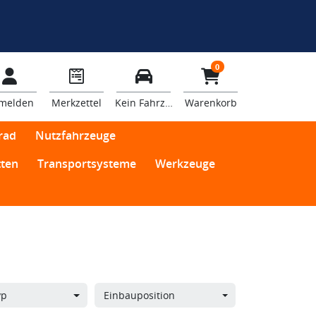
0
melden
Merkzettel
Kein Fahrzeug
Warenkorb
rad
Nutzfahrzeuge
ten
Transportsysteme
Werkzeuge
yp
Einbauposition