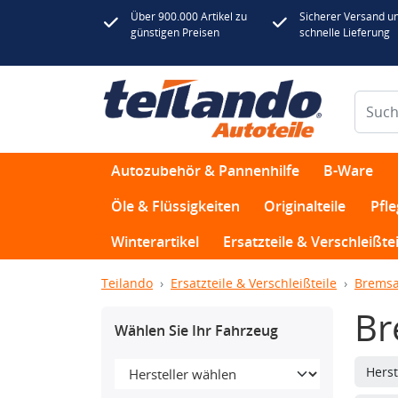
Über 900.000 Artikel zu
Sicherer Versand u
günstigen Preisen
schnelle Lieferung
Autozubehör & Pannenhilfe
B-Ware
Öle & Flüssigkeiten
Originalteile
Pfl
Winterartikel
Ersatzteile & Verschleißtei
Teilando
Ersatzteile & Verschleißteile
Bremsa
Br
Wählen Sie Ihr Fahrzeug
Herst