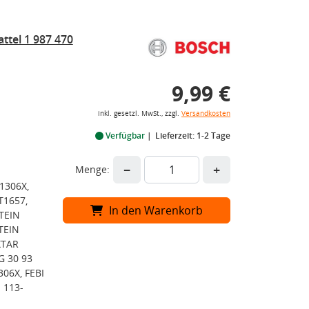
tel 1 987 470
9,99 €
inkl. gesetzl. MwSt., zzgl.
Versandkosten
Verfügbar
Lieferzeit: 1-2 Tage
−
+
Menge:
1306X,
T1657,
In den Warenkorb
TEIN
TEIN
XTAR
G 30 93
06X, FEBI
 113-