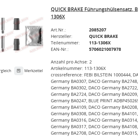
QUICK BRAKE Führungshülsensatz, B
1306X
Art.Nr.:
2085207
Hersteller:
QUICK BRAKE
Teilenummer:
113-1306X
EAN-Nr.:
5706021007978
Anzahl pro Achse: 2
Artikelnummer: 113-1306X
rgleich
Merkzettel
crossreference: FEBI BILSTEIN 1000444, 
Germany BA0307, DACO Germany BA2748
Germany BA0302, DACO Germany BA2722
Germany BA2724, DACO Germany BA0209
Germany BA0247, BLUE PRINT ADBP45026
Germany BA4109, DACO Germany BA0208
Germany BA0308, DACO Germany BA4101
Germany BA0316, DACO Germany BA0314
Germany BA0317, DACO Germany BA4108
Germany BA2708, DACO Germany BA0315