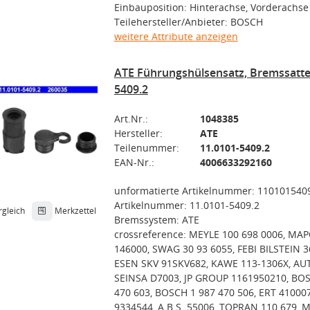
Einbauposition: Hinterachse, Vorderachse
Teilehersteller/Anbieter: BOSCH
weitere Attribute anzeigen
ATE Führungshülsensatz, Bremssattel
5409.2
Art.Nr.:
1048385
Hersteller:
ATE
Teilenummer:
11.0101-5409.2
EAN-Nr.:
4006633292160
unformatierte Artikelnummer: 110101540
Artikelnummer: 11.0101-5409.2
rgleich
Merkzettel
Bremssystem: ATE
crossreference: MEYLE 100 698 0006, MA
146000, SWAG 30 93 6055, FEBI BILSTEIN 3
ESEN SKV 91SKV682, KAWE 113-1306X, A
SEINSA D7003, JP GROUP 1161950210, BO
470 603, BOSCH 1 987 470 506, ERT 410007
9334544, A.B.S. 55006, TOPRAN 110 679,