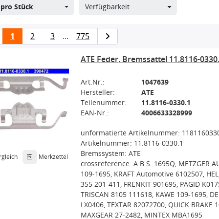
s
pro Stück
Verfügbarkeit
1
2
3
...
775
ATE Feder, Bremssattel 11.8116-0330
Art.Nr.:
1047639
Hersteller:
ATE
Teilenummer:
11.8116-0330.1
EAN-Nr.:
4006633328999
unformatierte Artikelnummer: 118116033
Artikelnummer: 11.8116-0330.1
Bremssystem: ATE
rgleich
Merkzettel
crossreference: A.B.S. 1695Q, METZGER A
109-1695, KRAFT Automotive 6102507, HE
355 201-411, FRENKIT 901695, PAGID K017
TRISCAN 8105 111618, KAWE 109-1695, DE
LX0406, TEXTAR 82072700, QUICK BRAKE 1
MAXGEAR 27-2482, MINTEX MBA1695