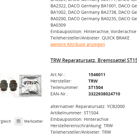
BA2322, DACO Germany BA1001, DACO G
BA1002, DACO Germany BA2738, DACO G
BA0200, DACO Germany BA0235, DACO G
BA0309
Einbauposition: Hinterachse, Vorderachse
Teilehersteller/Anbieter: QUICK BRAKE
weitere Attribute anzeigen
TRW Reparatursatz, Bremssattel ST1
Art.Nr.:
1546011
Hersteller:
TRW
Teilenummer:
ST1504
EAN-Nr.:
3322938024710
alternativer Reparatursatz: YCB2000
Artikelnummer: ST1504
Einbauposition: Hinterachse
rgleich
Merkzettel
Herstellereinschränkung: TRW
Teilehersteller/Anbieter: TRW