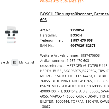
weitere Attribute anzeigen
BOSCH Führungshülsensatz, Bremssat
603
Art.Nr.:
1359054
Hersteller:
BOSCH
Teilenummer:
1 987 470 603
EAN-Nr.:
4047026182873
Weitere Artikelnummer: 1987470603
Artikelnummer: 1 987 470 603
rgleich
Merkzettel
crossreference: METZGER AUTOTEILE 113-
HERTH+BUSS JAKOPARTS J3270304, TRW S
METZGER AUTOTEILE 113-1442X, FEBI BILS
36055, BLUE PRINT ADBP450265, FEBI BILS
05620, METZGER AUTOTEILE 109-0085, TE
49000400, FTE 9334542, A.B.S. 55006, SWA
6055, MAPCO 146000, QUICK BRAKE 113-13
BILSTEIN 1000444, TOPRAN 110 679, KAWE
1306X