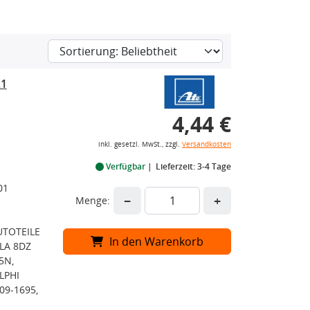
.1
4,44 €
inkl. gesetzl. MwSt., zzgl.
Versandkosten
Verfügbar
Lieferzeit: 3-4 Tage
01
−
+
Menge:
UTOTEILE
In den Warenkorb
LLA 8DZ
5N,
LPHI
09-1695,