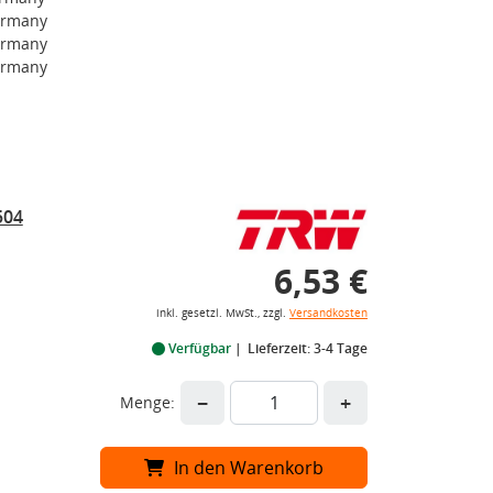
ermany
ermany
ermany
504
6,53 €
inkl. gesetzl. MwSt., zzgl.
Versandkosten
Verfügbar
Lieferzeit: 3-4 Tage
−
+
Menge:
In den Warenkorb