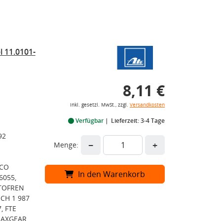
 11.0101-
8,11 €
inkl. gesetzl. MwSt., zzgl.
Versandkosten
Verfügbar
Lieferzeit: 3-4 Tage
92
−
+
Menge:
PCO
In den Warenkorb
6055,
UTOFREN
SCH 1 987
, FTE
 MAXGEAR