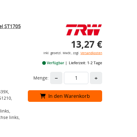
el ST1705
13,27 €
inkl. gesetzl. MwSt., zzgl.
Versandkosten
Verfügbar
Lieferzeit: 1-2 Tage
−
+
Menge:
339X,
In den Warenkorb
51210,
inks,
hse links,