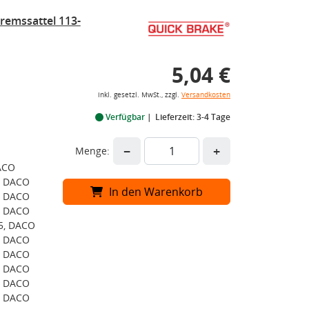
remssattel 113-
5,04 €
inkl. gesetzl. MwSt., zzgl.
Versandkosten
Verfügbar
Lieferzeit: 3-4 Tage
−
+
Menge:
DACO
, DACO
In den Warenkorb
, DACO
, DACO
5, DACO
, DACO
, DACO
, DACO
, DACO
, DACO