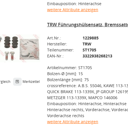
Einbauposition: Hinterachse
weitere Attribute anzeigen
TRW Führungshülsensatz, Bremssatt
Art.Nr.:
1229885
Hersteller:
TRW
Teilenummer:
ST1705
EAN-Nr.:
3322938268213
Artikelnummer: ST1705
Bolzen-Ø [mm]: 15
Bolzenlänge [mm]: 75
rgleich
Merkzettel
crossreference: A.B.S. 55046, KAWE 113-1
QUICK BRAKE 113-1339X, JP GROUP 12619
METZGER 113-1339X, MAPCO 146006
Einbauposition: Hinterachse, Hinterachse l
Hinterachse rechts, Vorderachse, Vorderac
Vorderachse rechts
weitere Attribute anzeigen