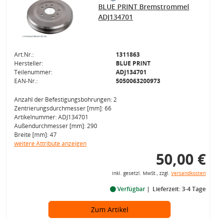
BLUE PRINT Bremstrommel
ADJ134701
Art.Nr.:
1311863
Hersteller:
BLUE PRINT
Teilenummer:
ADJ134701
EAN-Nr.:
5050063200973
Anzahl der Befestigungsbohrungen: 2
Zentrierungsdurchmesser [mm]: 66
Artikelnummer: ADJ134701
Außendurchmesser [mm]: 290
Breite [mm]: 47
weitere Attribute anzeigen
50,00 €
inkl. gesetzl. MwSt., zzgl.
Versandkosten
Verfügbar
Lieferzeit: 3-4 Tage
Zum Artikel