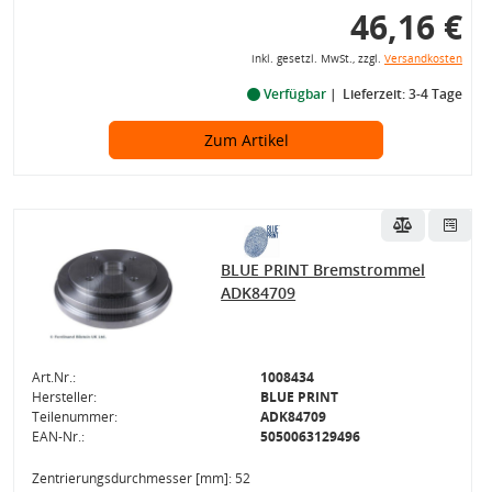
46,16 €
inkl. gesetzl. MwSt., zzgl.
Versandkosten
Verfügbar
Lieferzeit: 3-4 Tage
Zum Artikel
BLUE PRINT Bremstrommel
ADK84709
Art.Nr.:
1008434
Hersteller:
BLUE PRINT
Teilenummer:
ADK84709
EAN-Nr.:
5050063129496
Zentrierungsdurchmesser [mm]: 52