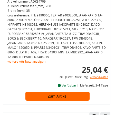
Artikelnummer: ADK84709
Außendurchmesser [mm]: 208
Breite [mm]: 35
crossreference: FTE 9190060, TEXTAR 94032500, JAPANPARTS TA-
808C, AKRON-MALÒ 1120051, FERODO FDR329251, A.B.S. 2757-S,
NIPPARTS N3408012, HERTH+BUSS JAKOPARTS J3408027, DACO
Germany 302701, EUROBRAKE 5825255211, NK 255210, NK 255211,
EUROBRAKE 5825253619, JAPANPARTS TA-817C, TRW DB4303B,
BORG & BECK BBR7116, MAXGEAR 19-2627, TRW DB4304B,
JAPANPARTS TA-817, NK 253619, HELLA 8DT 355 300-991, AKRON-
MALÒ 1120050, NIPPARTS N3401031, TRW DB4304, KAVO PARTS BD-
8860, DELPHI BF602, TRW DB4303, MINTEX MBD292, JAPANPARTS
TA-808, NIPPARTS N3408015
weitere Attribute anzeigen
25,04 €
inkl. gesetzl. MwSt., zzgl.
Versandkosten
Verfügbar
Lieferzeit: 3-4 Tage
Zum Artikel