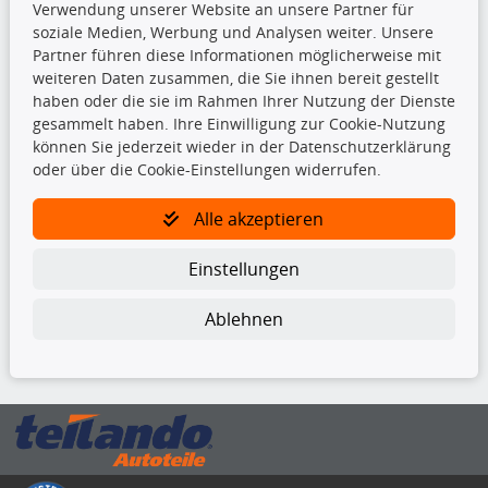
Verwendung unserer Website an unsere Partner für
Beleuchtung
soziale Medien, Werbung und Analysen weiter. Unsere
Bremsbeläge
Partner führen diese Informationen möglicherweise mit
Bremsscheiben
weiteren Daten zusammen, die Sie ihnen bereit gestellt
Kupplungssatz
haben oder die sie im Rahmen Ihrer Nutzung der Dienste
Querlenker
gesammelt haben. Ihre Einwilligung zur Cookie-Nutzung
Radlager
können Sie jederzeit wieder in der Datenschutzerklärung
Stoßdämpfer
oder über die Cookie-Einstellungen widerrufen.
TecDoc Inside
Alle akzeptieren
Einstellungen
Ablehnen
Die hier angezeigten Daten insbesondere die gesamte Datenbank dürfen
nicht kopiert werden.
Es ist zu unterlassen, die Daten oder die gesamte Datenbank ohne
vorherige Zustimmung von TecDoc zu vervielfältigen, zu verbreiten
und/oder diese Handlungen durch Dritte ausführen zu lassen. Ein
Zuwiderhandeln stellt eine Urheberrechtsverletzung dar und wird verfolgt.