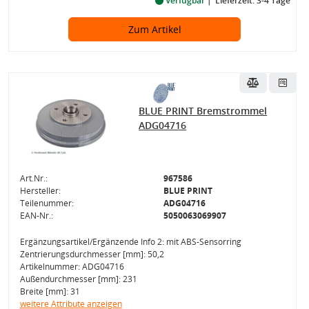
Verfügbar
Lieferzeit: 3-4 Tage
Zum Artikel
BLUE PRINT Bremstrommel
ADG04716
Art.Nr.:
967586
Hersteller:
BLUE PRINT
Teilenummer:
ADG04716
EAN-Nr.:
5050063069907
Ergänzungsartikel/Ergänzende Info 2: mit ABS-Sensorring
Zentrierungsdurchmesser [mm]: 50,2
Artikelnummer: ADG04716
Außendurchmesser [mm]: 231
Breite [mm]: 31
weitere Attribute anzeigen