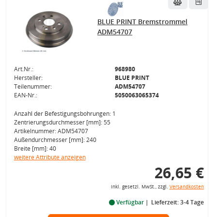
BLUE PRINT Bremstrommel
ADM54707
Art.Nr.:
968980
Hersteller:
BLUE PRINT
Teilenummer:
ADM54707
EAN-Nr.:
5050063065374
Anzahl der Befestigungsbohrungen: 1
Zentrierungsdurchmesser [mm]: 55
Artikelnummer: ADM54707
Außendurchmesser [mm]: 240
Breite [mm]: 40
weitere Attribute anzeigen
26,65 €
inkl. gesetzl. MwSt., zzgl.
Versandkosten
Verfügbar
Lieferzeit: 3-4 Tage