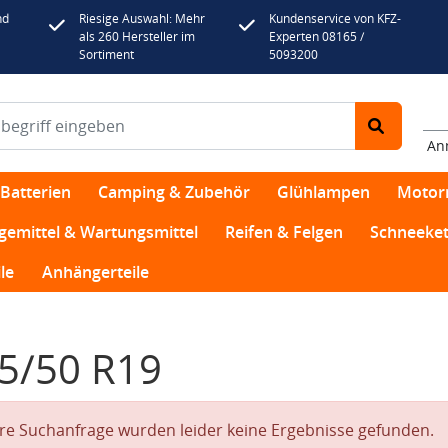
nd
Riesige Auswahl: Mehr
Kundenservice von KFZ-
als 260 Hersteller im
Experten 08165 /
Sortiment
5093200
An
Batterien
Camping & Zubehör
Glühlampen
Motor
egemittel & Wartungsmittel
Reifen & Felgen
Schneeket
le
Anhängerteile
5/50 R19
hre Suchanfrage wurden leider keine Ergebnisse gefunden.