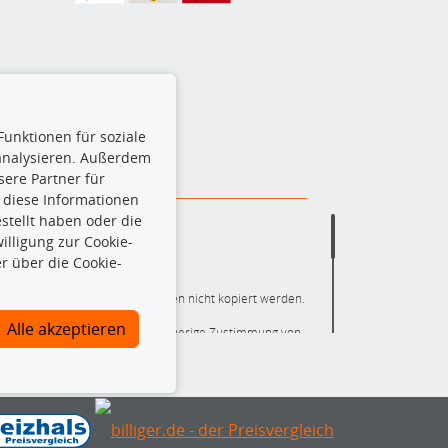
Funktionen für soziale
 analysieren. Außerdem
ere Partner für
 diese Informationen
stellt haben oder die
lligung zur Cookie-
r über die Cookie-
ere die gesamte Datenbank dürfen nicht kopiert werden.
Alle akzeptieren
r die gesamte Datenbank ohne vorherige Zustimmung von
ten und/oder diese Handlungen durch Dritte ausführen zu
 Urheberrechtsverletzung dar und wird verfolgt.
nlineshop identifizierte Ersatzteil auch tatsächlich dem