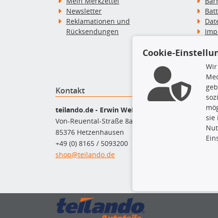
Mein Merkzettel
Bar
Newsletter
Bat
Reklamationen und
Dat
Rücksendungen
Imp
Wid
Cookie-Einstellu
Wid
Zah
Wir
Med
geb
Kontakt
Top P
soz
mög
Bel
teilando.de - Erwin Weber GmbH
sie
Bre
Von-Reuental-Straße 8a
Nut
Bre
85376 Hetzenhausen
Ein
Kup
+49 (0) 8165 / 5093200
Que
shop@teilando.de
Rad
Sto