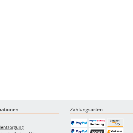
mationen
Zahlungsarten
B
ölentsorgung