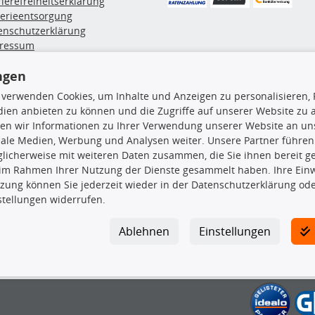
rierefreiheitserklärung
terieentsorgung
enschutzerklärung
ressum
errufsbelehrung
ngen
erruf des Vertrags
lung & Versand
 verwenden Cookies, um Inhalte und Anzeigen zu personalisieren, 
ien anbieten zu können und die Zugriffe auf unserer Website zu
en wir Informationen zu Ihrer Verwendung unserer Website an uns
rodukte
TecDoc Inside
iale Medien, Werbung und Analysen weiter. Unsere Partner führen
licherweise mit weiteren Daten zusammen, die Sie ihnen bereit ge
euchtung
 im Rahmen Ihrer Nutzung der Dienste gesammelt haben. Ihre Einwi
msbeläge
zung können Sie jederzeit wieder in der Datenschutzerklärung ode
msscheiben
stellungen widerrufen.
plungssatz
Die hier angezeigten Daten insbesond
rlenker
Ablehnen
Einstellungen
lager
Es ist zu unterlassen, die Daten ode
ßdämpfer
TecDoc zu vervielfältigen, zu verbrei
lassen. Ein Zuwiderhandeln stellt eine
Bitte prüfen Sie, ob das über unseren O
gesuchten Ersatzteil entspricht.