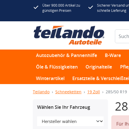
Über 900.000 Artikel zu
Sicherer Versand u
günstigen Preisen
schnelle Lieferung
Autozubehör & Pannenhilfe
B-Ware
Öle & Flüssigkeiten
Originalteile
Pfl
Winterartikel
Ersatzteile & Verschleißtei
Teilando
Schneeketten
19 Zoll
285/50 R19
28
Wählen Sie Ihr Fahrzeug
Für I