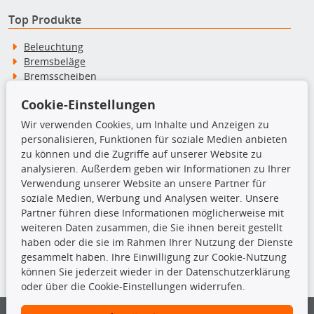
Top Produkte
Beleuchtung
Bremsbeläge
Bremsscheiben
Kupplungssatz
Cookie-Einstellungen
Querlenker
Radlager
Wir verwenden Cookies, um Inhalte und Anzeigen zu
Stoßdämpfer
personalisieren, Funktionen für soziale Medien anbieten
zu können und die Zugriffe auf unserer Website zu
analysieren. Außerdem geben wir Informationen zu Ihrer
TecDoc Inside
Verwendung unserer Website an unsere Partner für
soziale Medien, Werbung und Analysen weiter. Unsere
Partner führen diese Informationen möglicherweise mit
weiteren Daten zusammen, die Sie ihnen bereit gestellt
haben oder die sie im Rahmen Ihrer Nutzung der Dienste
Die hier angezeigten Daten insbesondere die gesamte Datenbank dürfen
gesammelt haben. Ihre Einwilligung zur Cookie-Nutzung
nicht kopiert werden.
können Sie jederzeit wieder in der Datenschutzerklärung
oder über die Cookie-Einstellungen widerrufen.
Es ist zu unterlassen, die Daten oder die gesamte Datenbank ohne
vorherige Zustimmung von TecDoc zu vervielfältigen, zu verbreiten