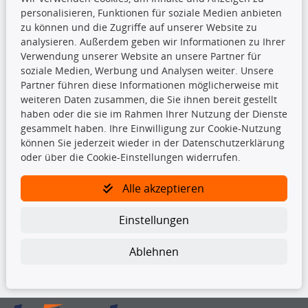
personalisieren, Funktionen für soziale Medien anbieten
Top Produkte
zu können und die Zugriffe auf unserer Website zu
analysieren. Außerdem geben wir Informationen zu Ihrer
Beleuchtung
Verwendung unserer Website an unsere Partner für
Bremsbeläge
soziale Medien, Werbung und Analysen weiter. Unsere
Bremsscheiben
Partner führen diese Informationen möglicherweise mit
Kupplungssatz
weiteren Daten zusammen, die Sie ihnen bereit gestellt
Querlenker
haben oder die sie im Rahmen Ihrer Nutzung der Dienste
Radlager
gesammelt haben. Ihre Einwilligung zur Cookie-Nutzung
Stoßdämpfer
können Sie jederzeit wieder in der Datenschutzerklärung
oder über die Cookie-Einstellungen widerrufen.
TecDoc Inside
Alle akzeptieren
Einstellungen
Ablehnen
Die hier angezeigten Daten insbesondere die gesamte Datenbank dürfen
nicht kopiert werden.
Es ist zu unterlassen, die Daten oder die gesamte Datenbank ohne
vorherige Zustimmung von TecDoc zu vervielfältigen, zu verbreiten