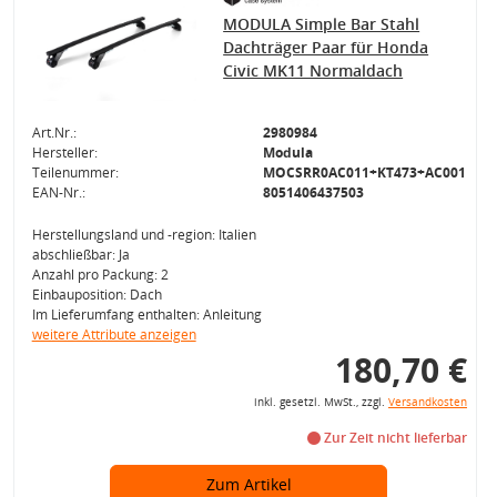
MODULA Simple Bar Stahl
Dachträger Paar für Honda
Civic MK11 Normaldach
Art.Nr.:
2980984
Hersteller:
Modula
Teilenummer:
MOCSRR0AC011+KT473+AC001
EAN-Nr.:
8051406437503
Herstellungsland und -region: Italien
abschließbar: Ja
Anzahl pro Packung: 2
Einbauposition: Dach
Im Lieferumfang enthalten: Anleitung
weitere Attribute anzeigen
180,70 €
inkl. gesetzl. MwSt., zzgl.
Versandkosten
Zur Zeit nicht lieferbar
Zum Artikel