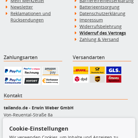
Mein Merkzettel
Barrierefreiheitserklärung
Newsletter
Batterieentsorgung
Reklamationen und
Datenschutzerklärung
Rücksendungen
Impressum
Widerrufsbelehrung
Widerruf des Vertrags
Zahlung & Versand
Zahlungsarten
Versandarten
Kontakt
teilando.de - Erwin Weber GmbH
Von-Reuental-Straße 8a
85376 Hetzenhausen
Cookie-Einstellungen
+49 (0) 8165 / 5093200
shop@teilando.de
Wir verwenden Cookies, um Inhalte und Anzeigen zu