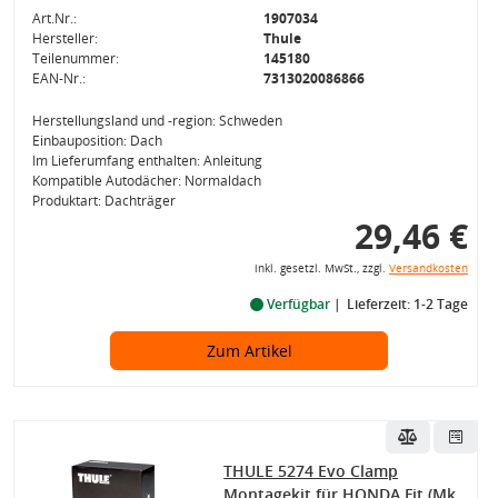
Art.Nr.:
1907034
Hersteller:
Thule
Teilenummer:
145180
EAN-Nr.:
7313020086866
Herstellungsland und -region: Schweden
Einbauposition: Dach
Im Lieferumfang enthalten: Anleitung
Kompatible Autodächer: Normaldach
Produktart: Dachträger
29,46 €
inkl. gesetzl. MwSt., zzgl.
Versandkosten
Verfügbar
Lieferzeit: 1-2 Tage
Zum Artikel
THULE 5274 Evo Clamp
Montagekit für HONDA Fit (Mk.