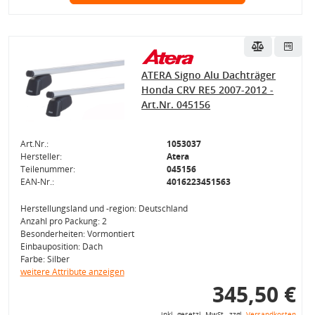
ATERA Signo Alu Dachträger
Honda CRV RE5 2007-2012 -
Art.Nr. 045156
Art.Nr.:
1053037
Hersteller:
Atera
Teilenummer:
045156
EAN-Nr.:
4016223451563
Herstellungsland und -region: Deutschland
Anzahl pro Packung: 2
Besonderheiten: Vormontiert
Einbauposition: Dach
Farbe: Silber
weitere Attribute anzeigen
345,50 €
inkl. gesetzl. MwSt., zzgl.
Versandkosten