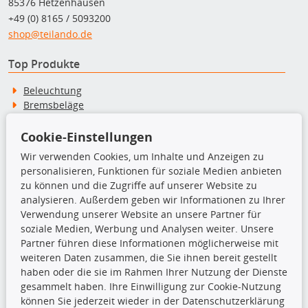
85376 Hetzenhausen
+49 (0) 8165 / 5093200
shop@teilando.de
Top Produkte
Beleuchtung
Bremsbeläge
Bremsscheiben
Kupplungssatz
Cookie-Einstellungen
Querlenker
Wir verwenden Cookies, um Inhalte und Anzeigen zu
Radlager
personalisieren, Funktionen für soziale Medien anbieten
Stoßdämpfer
zu können und die Zugriffe auf unserer Website zu
analysieren. Außerdem geben wir Informationen zu Ihrer
Verwendung unserer Website an unsere Partner für
TecDoc Inside
soziale Medien, Werbung und Analysen weiter. Unsere
Partner führen diese Informationen möglicherweise mit
weiteren Daten zusammen, die Sie ihnen bereit gestellt
haben oder die sie im Rahmen Ihrer Nutzung der Dienste
gesammelt haben. Ihre Einwilligung zur Cookie-Nutzung
Die hier angezeigten Daten insbesondere die gesamte Datenbank dürfen
können Sie jederzeit wieder in der Datenschutzerklärung
nicht kopiert werden.