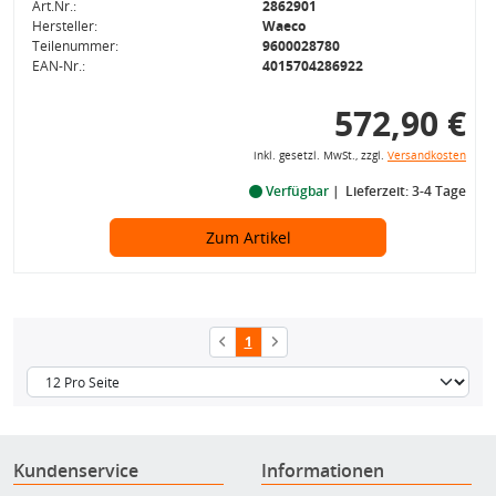
Art.Nr.:
2862901
Hersteller:
Waeco
Teilenummer:
9600028780
EAN-Nr.:
4015704286922
572,90 €
inkl. gesetzl. MwSt., zzgl.
Versandkosten
Verfügbar
Lieferzeit: 3-4 Tage
Zum Artikel
1
Kundenservice
Informationen