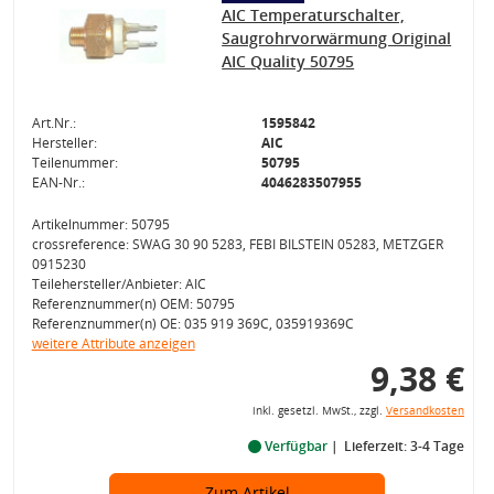
AIC Temperaturschalter,
Saugrohrvorwärmung Original
AIC Quality 50795
Art.Nr.:
1595842
Hersteller:
AIC
Teilenummer:
50795
EAN-Nr.:
4046283507955
Artikelnummer: 50795
crossreference: SWAG 30 90 5283, FEBI BILSTEIN 05283, METZGER
0915230
Teilehersteller/Anbieter: AIC
Referenznummer(n) OEM: 50795
Referenznummer(n) OE: 035 919 369C, 035919369C
weitere Attribute anzeigen
9,38 €
inkl. gesetzl. MwSt., zzgl.
Versandkosten
Verfügbar
Lieferzeit: 3-4 Tage
Zum Artikel