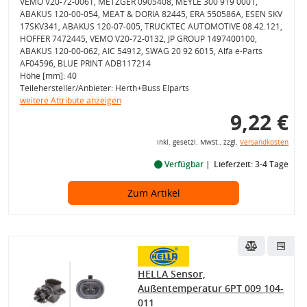
VEMO V20-72-0061, METZGER 0905408, MEYLE 300 919 0001,
ABAKUS 120-00-054, MEAT & DORIA 82445, ERA 550586A, ESEN SKV
17SKV341, ABAKUS 120-07-005, TRUCKTEC AUTOMOTIVE 08.42.121,
HOFFER 7472445, VEMO V20-72-0132, JP GROUP 1497400100,
ABAKUS 120-00-062, AIC 54912, SWAG 20 92 6015, Alfa e-Parts
AF04596, BLUE PRINT ADB117214
Höhe [mm]: 40
Teilehersteller/Anbieter: Herth+Buss Elparts
weitere Attribute anzeigen
9,22 €
inkl. gesetzl. MwSt., zzgl.
Versandkosten
Verfügbar
Lieferzeit: 3-4 Tage
Zum Artikel
HELLA Sensor,
Außentemperatur 6PT 009 104-
011