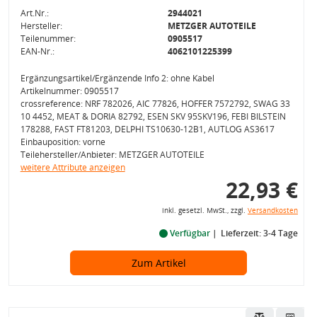
Art.Nr.:
2944021
Hersteller:
METZGER AUTOTEILE
Teilenummer:
0905517
EAN-Nr.:
4062101225399
Ergänzungsartikel/Ergänzende Info 2: ohne Kabel
Artikelnummer: 0905517
crossreference: NRF 782026, AIC 77826, HOFFER 7572792, SWAG 33
10 4452, MEAT & DORIA 82792, ESEN SKV 95SKV196, FEBI BILSTEIN
178288, FAST FT81203, DELPHI TS10630-12B1, AUTLOG AS3617
Einbauposition: vorne
Teilehersteller/Anbieter: METZGER AUTOTEILE
weitere Attribute anzeigen
22,93 €
inkl. gesetzl. MwSt., zzgl.
Versandkosten
Verfügbar
Lieferzeit: 3-4 Tage
Zum Artikel