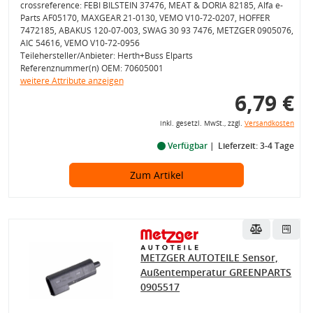
crossreference: FEBI BILSTEIN 37476, MEAT & DORIA 82185, Alfa e-
Parts AF05170, MAXGEAR 21-0130, VEMO V10-72-0207, HOFFER
7472185, ABAKUS 120-07-003, SWAG 30 93 7476, METZGER 0905076,
AIC 54616, VEMO V10-72-0956
Teilehersteller/Anbieter: Herth+Buss Elparts
Referenznummer(n) OEM: 70605001
weitere Attribute anzeigen
6,79 €
inkl. gesetzl. MwSt., zzgl.
Versandkosten
Verfügbar
Lieferzeit: 3-4 Tage
Zum Artikel
METZGER AUTOTEILE Sensor,
Außentemperatur GREENPARTS
0905517