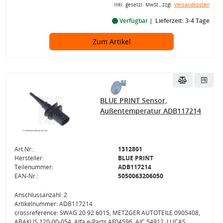
inkl. gesetzl. MwSt., zzgl.
Versandkosten
Verfügbar
Lieferzeit: 3-4 Tage
Zum Artikel
BLUE PRINT Sensor,
Außentemperatur ADB117214
Art.Nr.:
1312801
Hersteller:
BLUE PRINT
Teilenummer:
ADB117214
EAN-Nr.:
5050063206050
Anschlussanzahl: 2
Artikelnummer: ADB117214
crossreference: SWAG 20 92 6015, METZGER AUTOTEILE 0905408,
ABAKUS 120-00-054, Alfa e-Parts AF04596, AIC 54912, LUCAS