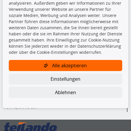
analysieren. Außerdem geben wir Informationen zu Ihrer
Top Produkte
Verwendung unserer Website an unsere Partner für
Beleuchtung
soziale Medien, Werbung und Analysen weiter. Unsere
Bremsbeläge
Partner führen diese Informationen möglicherweise mit
Bremsscheiben
weiteren Daten zusammen, die Sie ihnen bereit gestellt
Kupplungssatz
haben oder die sie im Rahmen Ihrer Nutzung der Dienste
Querlenker
gesammelt haben. Ihre Einwilligung zur Cookie-Nutzung
Radlager
können Sie jederzeit wieder in der Datenschutzerklärung
Stoßdämpfer
oder über die Cookie-Einstellungen widerrufen.
Alle akzeptieren
TecDoc Inside
Einstellungen
Ablehnen
Die hier angezeigten Daten insbesondere die gesamte Datenbank dürfen
nicht kopiert werden.
Es ist zu unterlassen, die Daten oder die gesamte Datenbank ohne
vorherige Zustimmung von TecDoc zu vervielfältigen, zu verbreiten
und/oder diese Handlungen durch Dritte ausführen zu lassen. Ein