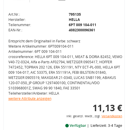
Art.Nr.:
795135
Hersteller:
HELLA
Teilenummer:
6PT 009 104-011
EAN-Nr.:
4082300096361
Entspricht dem Originalteil in Farbe: schwarz
Weitere Artikelnummer: 6PT009104-011
Artikelnummer: 6PT 009 104-011
crossreference: HELLA 6PT 009 104-011, MEAT & DORIA 82452, VEMO
V40-72-0324, Alfa e-Parts AF02794, METZGER 0905417, HOFFER
7472452, TOPRAN 202 126, ERA 551191, NTY ECT-PL-000, HELLA 6PT
009 104-017, AIC 53375, ERA 551191A, FEBI BILSTEIN 01840,
METZGER 0905519, MAXGEAR 21-0340, LUCAS SNB1199, ABAKUS
120-07-050, JP GROUP 1297400100, CONTINENTAL/VDO
S103968001Z, SWAG 99 90 1840, FAE 33501
Teilehersteller/Anbieter: HELLA
weitere Attribute anzeigen
11,13 €
inkl. gesetzl. MwSt., zzgl.
Versandkosten
Verfügbar
Lieferzeit: 3-4 Tage