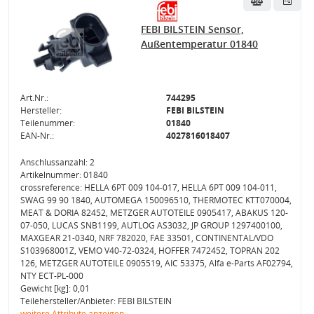
FEBI BILSTEIN Sensor,
Außentemperatur 01840
Art.Nr.:
744295
Hersteller:
FEBI BILSTEIN
Teilenummer:
01840
EAN-Nr.:
4027816018407
Anschlussanzahl: 2
Artikelnummer: 01840
crossreference: HELLA 6PT 009 104-017, HELLA 6PT 009 104-011,
SWAG 99 90 1840, AUTOMEGA 150096510, THERMOTEC KTT070004,
MEAT & DORIA 82452, METZGER AUTOTEILE 0905417, ABAKUS 120-
07-050, LUCAS SNB1199, AUTLOG AS3032, JP GROUP 1297400100,
MAXGEAR 21-0340, NRF 782020, FAE 33501, CONTINENTAL/VDO
S103968001Z, VEMO V40-72-0324, HOFFER 7472452, TOPRAN 202
126, METZGER AUTOTEILE 0905519, AIC 53375, Alfa e-Parts AF02794,
NTY ECT-PL-000
Gewicht [kg]: 0,01
Teilehersteller/Anbieter: FEBI BILSTEIN
weitere Attribute anzeigen