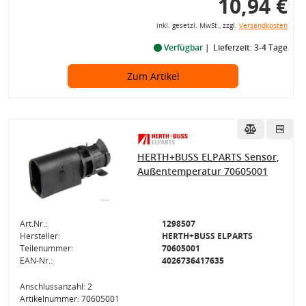
10,94 €
inkl. gesetzl. MwSt., zzgl.
Versandkosten
Verfügbar
Lieferzeit: 3-4 Tage
Zum Artikel
HERTH+BUSS ELPARTS Sensor,
Außentemperatur 70605001
Art.Nr.:
1298507
Hersteller:
HERTH+BUSS ELPARTS
Teilenummer:
70605001
EAN-Nr.:
4026736417635
Anschlussanzahl: 2
Artikelnummer: 70605001