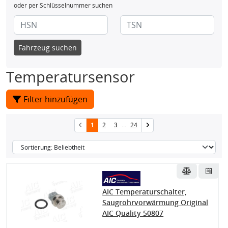
oder per Schlüsselnummer suchen
Fahrzeug suchen
Temperatursensor
Filter hinzufügen
1
2
3
...
24
AIC Temperaturschalter,
Saugrohrvorwärmung Original
AIC Quality 50807