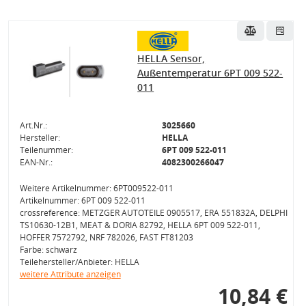
HELLA Sensor,
Außentemperatur 6PT 009 522-
011
Art.Nr.:
3025660
Hersteller:
HELLA
Teilenummer:
6PT 009 522-011
EAN-Nr.:
4082300266047
Weitere Artikelnummer: 6PT009522-011
Artikelnummer: 6PT 009 522-011
crossreference: METZGER AUTOTEILE 0905517, ERA 551832A, DELPHI
TS10630-12B1, MEAT & DORIA 82792, HELLA 6PT 009 522-011,
HOFFER 7572792, NRF 782026, FAST FT81203
Farbe: schwarz
Teilehersteller/Anbieter: HELLA
weitere Attribute anzeigen
10,84 €