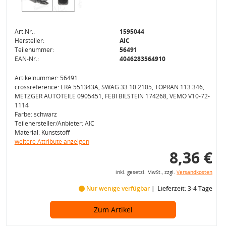
Art.Nr.:
1595044
Hersteller:
AIC
Teilenummer:
56491
EAN-Nr.:
4046283564910
Artikelnummer: 56491
crossreference: ERA 551343A, SWAG 33 10 2105, TOPRAN 113 346,
METZGER AUTOTEILE 0905451, FEBI BILSTEIN 174268, VEMO V10-72-
1114
Farbe: schwarz
Teilehersteller/Anbieter: AIC
Material: Kunststoff
weitere Attribute anzeigen
8,36 €
inkl. gesetzl. MwSt., zzgl.
Versandkosten
Nur wenige verfügbar
Lieferzeit: 3-4 Tage
Zum Artikel